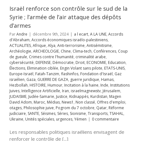
UERRE DE GAZA
Israël renforce son contrôle sur le sud de la
juridique
Hamas
llah
HISTOIRE
Syrie ; l’armée de l’air attaque des dépôts
ur
Incitation à la
d’armes
Inde
Institutions
es
Intelligence
Par
Andre
|
décembre 9th, 2024
|
a l ecart
,
A LA UNE
,
Accords
ificielle
Iran
d'Abraham
,
Accords économiques israélo-palestiniens
,
aelmagnewstv
ACTUALITES
,
Afrique
,
Alya
,
Anti-terrorisme
,
Antisémitisme
,
alem
JUDAISME
Archéologie
,
ARCHEOLOGIE
,
Chine
,
Clima-tech
,
Conférences
,
Coup
Samarie
Justice
de gueule
,
Crimes contre l'humanité
,
criminalité arabe
,
ppés
Kurdistan
cybersécurité
,
DEFENSE
,
Démocratie
,
Droit
,
ECONOMIE
,
Education
,
avid Adom
Maroc
Élections
,
Elimination ciblée
,
Engin Volant sans pilote
,
ETATS-UNIS
,
hiladelphie, le
News1
Non classé
Europe-Israël
,
Fatah-Tanzim
,
flashinfos
,
Fondation d'Israël
,
Gaz
on d’Oxygène
d'emploi
otages
israélien
,
Gaza
,
GUERRE DE GAZA
,
guerre juridique
,
Hamas
,
d’Israël
hie juive
Pogrom
Hezbollah
,
HISTOIRE
,
Humour
,
Incitation à la haine
,
Inde
,
Institutions
octobre
Qatar
A LA UNE
Accords
Juives
,
Intelligence Artificielle
,
Iran
,
israelmagnewstv
,
Jérusalem
,
judiciaire
SANTE
raham
Accords
JUDAISME
,
Judée-Samarie
,
Justice
,
Kidnappés
,
Kurdistan
,
Magen
Séries
Sionisme
miques israélo-
David Adom
,
Maroc
,
Médias
,
News1
,
Non classé
,
Offres d'emploi
,
ports
TSAHAL
iens
ACTUALITES
otages
,
Philosophie juive
,
Pogrom du 7 octobre
,
Qatar
,
Réforme
Unités spéciales
que
Alya
Anti-
judiciaire
,
SANTE
,
Séismes
,
Séries
,
Sionisme
,
Transports
,
TSAHAL
,
ences
Yémen
me
Antisémitisme
Ukraine
,
Unités spéciales
,
urgences
,
Yémen
|
0 commentaire
CHEOLOGIE
gie
ART CULTURE
Les responsables politiques israéliens envisagent de
ne
Clima-tech
renforcer le contrôle de [...]
rences
Coup de