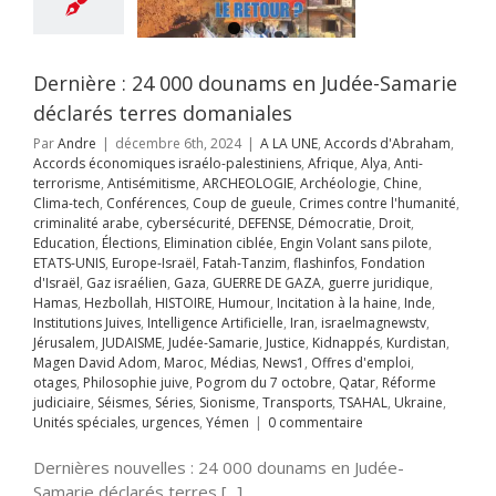
ion d'Israël
Gaz
Gaza
GUERRE DE
guerre juridique
as
Hezbollah
Dernière : 24 000 dounams en Judée-Samarie
OIRE
Humour
on à la haine
Inde
déclarés terres domaniales
itutions Juives
Par
Andre
|
décembre 6th, 2024
|
A LA UNE
,
Accords d'Abraham
,
ce Artificielle
Iran
Accords économiques israélo-palestiniens
,
Afrique
,
Alya
,
Anti-
aelmagnewstv
terrorisme
,
Antisémitisme
,
ARCHEOLOGIE
,
Archéologie
,
Chine
,
alem
JUDAISME
Clima-tech
,
Conférences
,
Coup de gueule
,
Crimes contre l'humanité
,
Samarie
Justice
criminalité arabe
,
cybersécurité
,
DEFENSE
,
Démocratie
,
Droit
,
ppés
Kurdistan
Education
,
Élections
,
Elimination ciblée
,
Engin Volant sans pilote
,
avid Adom
Maroc
ETATS-UNIS
,
Europe-Israël
,
Fatah-Tanzim
,
flashinfos
,
Fondation
s
News1
Offres
d'Israël
,
Gaz israélien
,
Gaza
,
GUERRE DE GAZA
,
guerre juridique
,
mploi
otages
Hamas
,
Hezbollah
,
HISTOIRE
,
Humour
,
Incitation à la haine
,
Inde
,
hie juive
Pogrom
nexion des
Institutions Juives
,
Intelligence Artificielle
,
Iran
,
israelmagnewstv
,
octobre
Qatar
ires, un devoir
Jérusalem
,
JUDAISME
,
Judée-Samarie
,
Justice
,
Kidnappés
,
Kurdistan
,
rme judiciaire
moral
Magen David Adom
,
Maroc
,
Médias
,
News1
,
Offres d'emploi
,
Séries
Sionisme
 UNE
Accords
otages
,
Philosophie juive
,
Pogrom du 7 octobre
,
Qatar
,
Réforme
ports
TSAHAL
raham
Accords
judiciaire
,
Séismes
,
Séries
,
Sionisme
,
Transports
,
TSAHAL
,
Ukraine
,
Unités spéciales
miques israélo-
Unités spéciales
,
urgences
,
Yémen
|
0 commentaire
ences
Yémen
iens
Afrique
Alya
i-terrorisme
Dernières nouvelles : 24 000 dounams en Judée-
tisémitisme
Samarie déclarés terres [...]