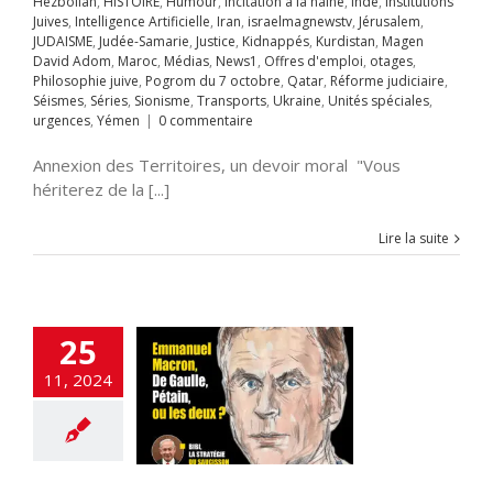
Hezbollah
,
HISTOIRE
,
Humour
,
Incitation à la haine
,
Inde
,
Institutions
s
News1
Offres
Juives
,
Intelligence Artificielle
,
Iran
,
israelmagnewstv
,
Jérusalem
,
mploi
otages
 Loi sur le
JUDAISME
,
Judée-Samarie
,
Justice
,
Kidnappés
,
Kurdistan
,
Magen
hie juive
Pogrom
utement des
David Adom
,
Maroc
,
Médias
,
News1
,
Offres d'emploi
,
otages
,
octobre
Qatar
es de yeshiva
Philosophie juive
,
Pogrom du 7 octobre
,
Qatar
,
Réforme judiciaire
,
rme judiciaire
A LA UNE
Accords
Séismes
,
Séries
,
Sionisme
,
Transports
,
Ukraine
,
Unités spéciales
,
Séries
Sionisme
raham
Accords
urgences
,
Yémen
|
0 commentaire
ts
Ukraine
Unités
miques israélo-
s
urgences
Yémen
iens
Afrique
Alya
Annexion des Territoires, un devoir moral "Vous
i-terrorisme
hériterez de la [...]
tisémitisme
rchéologie
EOLOGIE
Chine
Lire la suite
tech
criminalité
cybersécurité
SE
Démocratie
ucation
Élections
tion ciblée
Engin
25
ans pilote
ETATS-
rope-Israël
Fatah-
11, 2024
zim
flashinfos
ion d'Israël
Gaz
Gaza
GUERRE DE
guerre juridique
as
Hezbollah