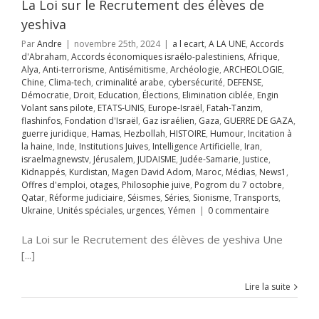
OIRE
Humour
La Loi sur le Recrutement des élèves de
on à la haine
Inde
yeshiva
itutions Juives
ce Artificielle
Iran
Par
Andre
|
novembre 25th, 2024
|
a l ecart
,
A LA UNE
,
Accords
aelmagnewstv
d'Abraham
,
Accords économiques israélo-palestiniens
,
Afrique
,
alem
JUDAISME
Alya
,
Anti-terrorisme
,
Antisémitisme
,
Archéologie
,
ARCHEOLOGIE
,
Samarie
Justice
Chine
,
Clima-tech
,
criminalité arabe
,
cybersécurité
,
DEFENSE
,
ppés
Kurdistan
Démocratie
,
Droit
,
Education
,
Élections
,
Elimination ciblée
,
Engin
avid Adom
Maroc
Volant sans pilote
,
ETATS-UNIS
,
Europe-Israël
,
Fatah-Tanzim
,
s
News1
Offres
flashinfos
,
Fondation d'Israël
,
Gaz israélien
,
Gaza
,
GUERRE DE GAZA
,
mploi
otages
guerre juridique
,
Hamas
,
Hezbollah
,
HISTOIRE
,
Humour
,
Incitation à
hie juive
Pogrom
la haine
,
Inde
,
Institutions Juives
,
Intelligence Artificielle
,
Iran
,
octobre
Qatar
israelmagnewstv
,
Jérusalem
,
JUDAISME
,
Judée-Samarie
,
Justice
,
rme judiciaire
Kidnappés
,
Kurdistan
,
Magen David Adom
,
Maroc
,
Médias
,
News1
,
Séries
Sionisme
Offres d'emploi
,
otages
,
Philosophie juive
,
Pogrom du 7 octobre
,
ts
Ukraine
Unités
Qatar
,
Réforme judiciaire
,
Séismes
,
Séries
,
Sionisme
,
Transports
,
s
urgences
Yémen
Ukraine
,
Unités spéciales
,
urgences
,
Yémen
|
0 commentaire
r du pancréas:
La Loi sur le Recrutement des élèves de yeshiva Une
e Nouvelle
[...]
nomédecine
NE
Archéologie
ne
Clima-tech
Lire la suite
nces
Démocratie
ucation
Élections