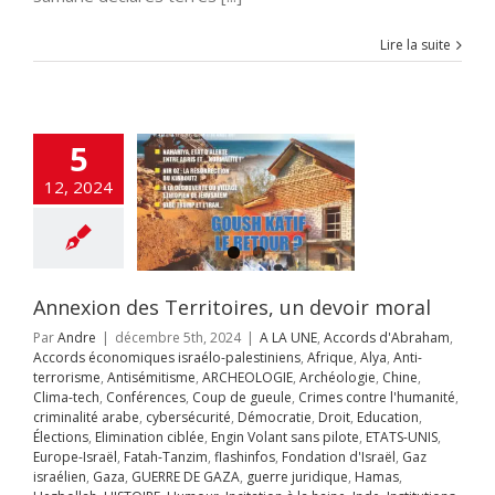
CHEOLOGIE
ogie
Chine
Clima-
férences
Coup de
Lire la suite
e
Crimes contre
nité
criminalité
cybersécurité
cratie
Droit
tion
Élections
5
tion ciblée
Engin
ans pilote
ETATS-
12, 2024
rope-Israël
Fatah-
zim
flashinfos
ion d'Israël
Gaz
Gaza
GUERRE DE
guerre juridique
as
Hezbollah
Annexion des Territoires, un devoir moral
OIRE
Humour
Par
Andre
|
décembre 5th, 2024
|
A LA UNE
,
Accords d'Abraham
,
on à la haine
Inde
Accords économiques israélo-palestiniens
,
Afrique
,
Alya
,
Anti-
itutions Juives
terrorisme
,
Antisémitisme
,
ARCHEOLOGIE
,
Archéologie
,
Chine
,
ce Artificielle
Iran
Clima-tech
,
Conférences
,
Coup de gueule
,
Crimes contre l'humanité
,
aelmagnewstv
criminalité arabe
,
cybersécurité
,
Démocratie
,
Droit
,
Education
,
alem
JUDAISME
Élections
,
Elimination ciblée
,
Engin Volant sans pilote
,
ETATS-UNIS
,
Samarie
Justice
Europe-Israël
,
Fatah-Tanzim
,
flashinfos
,
Fondation d'Israël
,
Gaz
ppés
Kurdistan
israélien
,
Gaza
,
GUERRE DE GAZA
,
guerre juridique
,
Hamas
,
avid Adom
Maroc