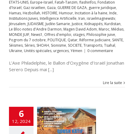
Maroc
Médias
ETATS-UNIS
,
Europe-Israël
,
Fatah-Tanzim
,
flashinfos
,
Fondation
UIF
News1
Offres
d'Israël
,
Gaz israélien
,
Gaza
,
GUERRE DE GAZA
,
guerre juridique
,
mploi
otages
Hamas
,
Hezbollah
,
HISTOIRE
,
Humour
,
Incitation à la haine
,
Inde
,
ière : 24 000
hie juive
Pogrom
Institutions Juives
,
Intelligence Artificielle
,
Iran
,
israelmagnewstv
,
ms en Judée-
tobre
POLITIQUE
Jérusalem
,
JUDAISME
,
Judée-Samarie
,
Justice
,
Kidnappés
,
Kurdistan
,
rie déclarés
éforme judiciaire
Le Bloc-notes d'Andre Darmon
,
Magen David Adom
,
Maroc
,
Médias
,
es domaniales
Séismes
Séries
MONDE JUIF
,
News1
,
Offres d'emploi
,
otages
,
Philosophie juive
,
Sionisme
SOCIETE
 UNE
Accords
Pogrom du 7 octobre
,
POLITIQUE
,
Qatar
,
Réforme judiciaire
,
SANTE
,
sports
Tsahal
raham
Accords
Séismes
,
Séries
,
SHOAH
,
Sionisme
,
SOCIETE
,
Transports
,
Tsahal
,
Unités spéciales
miques israélo-
Ukraine
,
Unités spéciales
,
urgences
,
Yémen
|
0 commentaire
ences
Yémen
iens
Afrique
Alya
i-terrorisme
L’Axe Philadelphie, le Ballon d’Oxygène d’Israël Jonathan
tisémitisme
Serero Depuis mai [...]
CHEOLOGIE
ogie
Chine
Clima-
férences
Coup de
Lire la suite
e
Crimes contre
nité
criminalité
cybersécurité
SE
Démocratie
ucation
Élections
6
tion ciblée
Engin
ans pilote
ETATS-
12, 2024
rope-Israël
Fatah-
zim
flashinfos