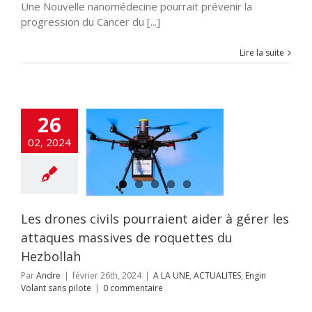
Une Nouvelle nanomédecine pourrait prévenir la
progression du Cancer du [...]
Lire la suite
26
drones civils
aient aider à
02, 2024
 les attaques
s de roquettes
 Hezbollah
NE
ACTUALITES
olant sans pilote
Les drones civils pourraient aider à gérer les
attaques massives de roquettes du
Hezbollah
Par
Andre
|
février 26th, 2024
|
A LA UNE
,
ACTUALITES
,
Engin
Volant sans pilote
|
0 commentaire