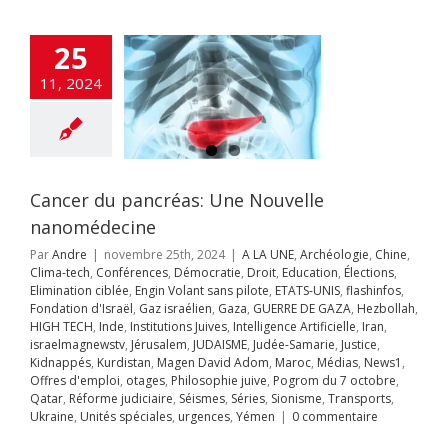
tion ciblée
Engin
ans pilote
ETATS-
shinfos
Fondation
25
ël
Gaz israélien
UERRE DE GAZA
11, 2024
lah
HIGH TECH
nstitutions Juives
ce Artificielle
Iran
aelmagnewstv
alem
JUDAISME
Samarie
Justice
Cancer du pancréas: Une Nouvelle
ppés
Kurdistan
avid Adom
Maroc
nanomédecine
s
News1
Offres
Par
Andre
|
novembre 25th, 2024
|
A LA UNE
,
Archéologie
,
Chine
,
mploi
otages
Clima-tech
,
Conférences
,
Démocratie
,
Droit
,
Education
,
Élections
,
hie juive
Pogrom
Elimination ciblée
,
Engin Volant sans pilote
,
ETATS-UNIS
,
flashinfos
,
octobre
Qatar
Fondation d'Israël
,
Gaz israélien
,
Gaza
,
GUERRE DE GAZA
,
Hezbollah
,
rme judiciaire
HIGH TECH
,
Inde
,
Institutions Juives
,
Intelligence Artificielle
,
Iran
,
Séries
Sionisme
israelmagnewstv
,
Jérusalem
,
JUDAISME
,
Judée-Samarie
,
Justice
,
ts
Ukraine
Unités
Kidnappés
,
Kurdistan
,
Magen David Adom
,
Maroc
,
Médias
,
News1
,
s
urgences
Yémen
Offres d'emploi
,
otages
,
Philosophie juive
,
Pogrom du 7 octobre
,
Qatar
,
Réforme judiciaire
,
Séismes
,
Séries
,
Sionisme
,
Transports
,
Ukraine
,
Unités spéciales
,
urgences
,
Yémen
|
0 commentaire