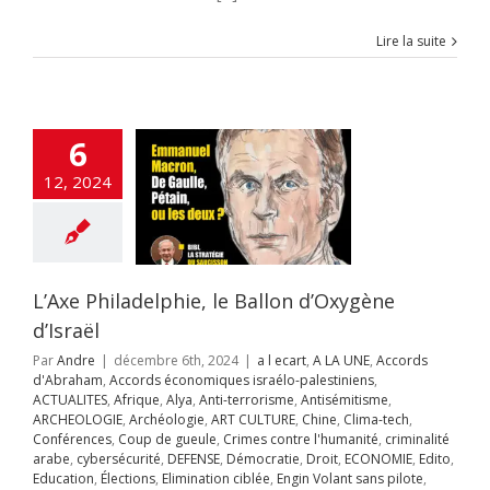
e
Crimes contre
nité
criminalité
Lire la suite
cybersécurité
SE
Démocratie
ECONOMIE
Edito
tion
Élections
tion ciblée
Engin
6
ans pilote
ETATS-
rope-Israël
Fatah-
12, 2024
zim
flashinfos
ion d'Israël
Gaz
Gaza
GUERRE DE
guerre juridique
as
Hezbollah
OIRE
Humour
L’Axe Philadelphie, le Ballon d’Oxygène
on à la haine
Inde
d’Israël
itutions Juives
ce Artificielle
Iran
Par
Andre
|
décembre 6th, 2024
|
a l ecart
,
A LA UNE
,
Accords
aelmagnewstv
d'Abraham
,
Accords économiques israélo-palestiniens
,
alem
JUDAISME
ACTUALITES
,
Afrique
,
Alya
,
Anti-terrorisme
,
Antisémitisme
,
Samarie
Justice
ARCHEOLOGIE
,
Archéologie
,
ART CULTURE
,
Chine
,
Clima-tech
,
pés
Kurdistan
Le
Conférences
,
Coup de gueule
,
Crimes contre l'humanité
,
criminalité
-notes d'Andre
arabe
,
cybersécurité
,
DEFENSE
,
Démocratie
,
Droit
,
ECONOMIE
,
Edito
,
on
Magen David
Education
,
Élections
,
Elimination ciblée
,
Engin Volant sans pilote
,