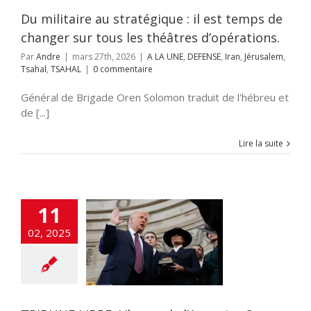
em
Tsahal
TSAHAL
Du militaire au stratégique : il est temps de
changer sur tous les théâtres d’opérations.
Par
Andre
|
mars 27th, 2026
|
A LA UNE
,
DEFENSE
,
Iran
,
Jérusalem
,
Tsahal
,
TSAHAL
|
0 commentaire
 LIBRE: L’heure
l’Annexion ?
Général de Brigade Oren Solomon traduit de l'hébreu et
A LA UNE
Accords
de [...]
raham
Accords
miques israélo-
Lire la suite
alestiniens
OLOGIE
DEFENSE
n
Élections
ETATS-
flashinfos
Gaz
Gaza
GUERRE DE
11
guerre juridique
as
Hezbollah
02, 2025
OIRE
Humour
on à la haine
Inde
itutions Juives
ce Artificielle
Iran
aelmagnewstv
alem
JUDAISME
Samarie
Justice