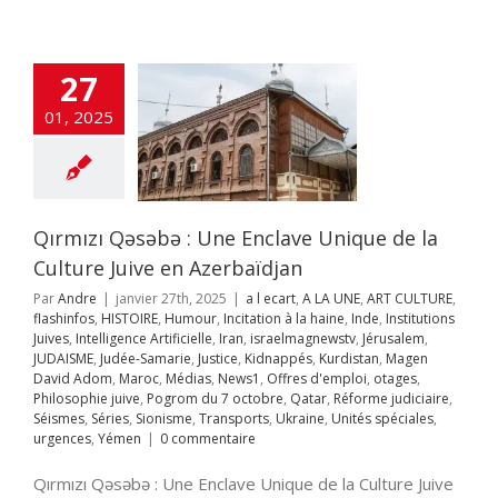
t
A LA UNE
ART
URE
flashinfos
OIRE
Humour
27
on à la haine
Inde
itutions Juives
01, 2025
ce Artificielle
Iran
aelmagnewstv
alem
JUDAISME
Samarie
Justice
ppés
Kurdistan
avid Adom
Maroc
Qırmızı Qəsəbə : Une Enclave Unique de la
s
News1
Offres
mploi
otages
Culture Juive en Azerbaïdjan
hie juive
Pogrom
Par
Andre
|
janvier 27th, 2025
|
a l ecart
,
A LA UNE
,
ART CULTURE
,
octobre
Qatar
flashinfos
,
HISTOIRE
,
Humour
,
Incitation à la haine
,
Inde
,
Institutions
rme judiciaire
Juives
,
Intelligence Artificielle
,
Iran
,
israelmagnewstv
,
Jérusalem
,
Séries
Sionisme
JUDAISME
,
Judée-Samarie
,
Justice
,
Kidnappés
,
Kurdistan
,
Magen
ts
Ukraine
Unités
David Adom
,
Maroc
,
Médias
,
News1
,
Offres d'emploi
,
otages
,
s
urgences
Yémen
Philosophie juive
,
Pogrom du 7 octobre
,
Qatar
,
Réforme judiciaire
,
Séismes
,
Séries
,
Sionisme
,
Transports
,
Ukraine
,
Unités spéciales
,
urgences
,
Yémen
|
0 commentaire
Qırmızı Qəsəbə : Une Enclave Unique de la Culture Juive