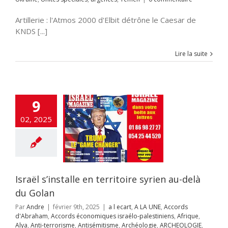
oire syrien au-
là du Golan
Artillerie : l'Atmos 2000 d'Elbit détrône le Caesar de
A LA UNE
Accords
KNDS [...]
raham
Accords
miques israélo-
iens
Afrique
Alya
Lire la suite
i-terrorisme
tisémitisme
rchéologie
EOLOGIE
Chine
ech
cybersécurité
9
NSE
flashinfos
 DE GAZA
guerre
02, 2025
dique
Hamas
llah
HISTOIRE
ur
Incitation à la
Inde
Institutions
es
Intelligence
ificielle
Iran
Israël s’installe en territoire syrien au-delà
aelmagnewstv
alem
JUDAISME
du Golan
Samarie
Justice
ppés
Kurdistan
Par
Andre
|
février 9th, 2025
|
a l ecart
,
A LA UNE
,
Accords
avid Adom
Maroc
d'Abraham
,
Accords économiques israélo-palestiniens
,
Afrique
,
s
News1
Offres
Alya
,
Anti-terrorisme
,
Antisémitisme
,
Archéologie
,
ARCHEOLOGIE
,