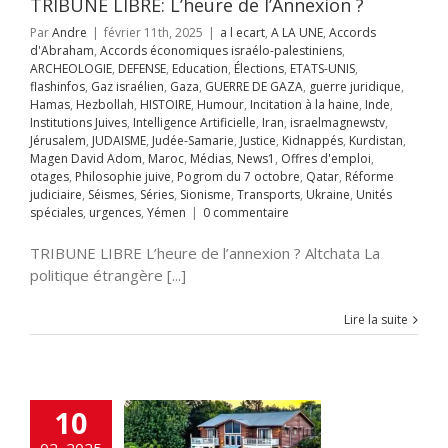
TRIBUNE LIBRE: L’heure de l’Annexion ?
ppés
Kurdistan
Par
Andre
|
février 11th, 2025
|
a l ecart
,
A LA UNE
,
Accords
avid Adom
Maroc
d'Abraham
,
Accords économiques israélo-palestiniens
,
s
News1
Offres
ARCHEOLOGIE
,
DEFENSE
,
Education
,
Élections
,
ETATS-UNIS
,
mploi
otages
flashinfos
,
Gaz israélien
,
Gaza
,
GUERRE DE GAZA
,
guerre juridique
,
hie juive
Pogrom
Hamas
,
Hezbollah
,
HISTOIRE
,
Humour
,
Incitation à la haine
,
Inde
,
octobre
Qatar
Institutions Juives
,
Intelligence Artificielle
,
Iran
,
israelmagnewstv
,
rme judiciaire
Jérusalem
,
JUDAISME
,
Judée-Samarie
,
Justice
,
Kidnappés
,
Kurdistan
,
Séries
Sionisme
Magen David Adom
,
Maroc
,
Médias
,
News1
,
Offres d'emploi
,
ts
Ukraine
Unités
otages
,
Philosophie juive
,
Pogrom du 7 octobre
,
Qatar
,
Réforme
s
urgences
Yémen
judiciaire
,
Séismes
,
Séries
,
Sionisme
,
Transports
,
Ukraine
,
Unités
spéciales
,
urgences
,
Yémen
|
0 commentaire
TRIBUNE LIBRE L’heure de l’annexion ? Altchata La
 Ramot Naftali
politique étrangère [...]
A UNE
Chine
MMUNAUTE
Lire la suite
rences
DEFENSE
fos
Gaz israélien
UERRE DE GAZA
juridique
Hamas
llah
HISTOIRE
10
ur
Incitation à la
Inde
Institutions
02, 2025