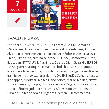
ion
ETATS-UNIS
7
fos
Gaz israélien
UERRE DE GAZA
02, 2025
juridique
Hamas
llah
HISTOIRE
ur
Incitation à la
Inde
Institutions
es
Intelligence
ificielle
Iran
EVACUER GAZA
aelmagnewstv
alem
JUDAISME
Par
Andre
|
février 7th, 2025
|
a l ecart
,
A LA UNE
,
Accords
Samarie
Justice
d'Abraham
,
Accords économiques israélo-palestiniens
,
Afrique
,
ppés
Kurdistan
Alya
,
Anti-terrorisme
,
Antisémitisme
,
Archéologie
,
ARCHEOLOGIE
,
avid Adom
Maroc
Chine
,
Clima-tech
,
criminalité arabe
,
DEFENSE
,
Démocratie
,
Droit
,
s
News1
Offres
Education
,
ETATS-UNIS
,
flashinfos
,
Gaz israélien
,
Gaza
,
GUERRE DE
mploi
otages
GAZA
,
guerre juridique
,
Hamas
,
Hezbollah
,
HISTOIRE
,
Humour
,
hie juive
Pogrom
Incitation à la haine
,
Inde
,
Institutions Juives
,
Intelligence Artificielle
,
octobre
Qatar
Iran
,
israelmagnewstv
,
Jérusalem
,
JUDAISME
,
Judée-Samarie
,
Justice
,
rme judiciaire
Kidnappés
,
Kurdistan
,
Magen David Adom
,
Maroc
,
Médias
,
News1
,
Séries
Sionisme
Offres d'emploi
,
otages
,
Philosophie juive
,
Pogrom du 7 octobre
,
ts
Ukraine
Unités
OUR DE «L’ELU»
Qatar
,
Réforme judiciaire
,
Séismes
,
Séries
,
Sionisme
,
Transports
,
s
urgences
Yémen
R LA SCENE
Ukraine
,
Unités spéciales
,
urgences
,
Yémen
|
0 commentaire
ONDIALE
EVACUER GAZA « Je ne pense pas que les gens [...]
A LA UNE
Accords
raham
Accords