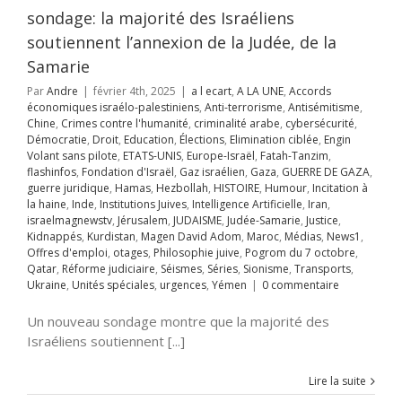
OIRE
Humour
sondage: la majorité des Israéliens
on à la haine
Inde
itutions Juives
soutiennent l’annexion de la Judée, de la
ce Artificielle
Iran
Samarie
aelmagnewstv
alem
JUDAISME
Par
Andre
|
février 4th, 2025
|
a l ecart
,
A LA UNE
,
Accords
Samarie
Justice
économiques israélo-palestiniens
,
Anti-terrorisme
,
Antisémitisme
,
ppés
Kurdistan
Chine
,
Crimes contre l'humanité
,
criminalité arabe
,
cybersécurité
,
avid Adom
Maroc
Démocratie
,
Droit
,
Education
,
Élections
,
Elimination ciblée
,
Engin
s
News1
Offres
Volant sans pilote
,
ETATS-UNIS
,
Europe-Israël
,
Fatah-Tanzim
,
mploi
otages
flashinfos
,
Fondation d'Israël
,
Gaz israélien
,
Gaza
,
GUERRE DE GAZA
,
hie juive
Pogrom
guerre juridique
,
Hamas
,
Hezbollah
,
HISTOIRE
,
Humour
,
Incitation à
octobre
Qatar
la haine
,
Inde
,
Institutions Juives
,
Intelligence Artificielle
,
Iran
,
rme judiciaire
israelmagnewstv
,
Jérusalem
,
JUDAISME
,
Judée-Samarie
,
Justice
,
Séries
Sionisme
Kidnappés
,
Kurdistan
,
Magen David Adom
,
Maroc
,
Médias
,
News1
,
ts
Ukraine
Unités
Offres d'emploi
,
otages
,
Philosophie juive
,
Pogrom du 7 octobre
,
s
urgences
Yémen
Qatar
,
Réforme judiciaire
,
Séismes
,
Séries
,
Sionisme
,
Transports
,
Ukraine
,
Unités spéciales
,
urgences
,
Yémen
|
0 commentaire
Un nouveau sondage montre que la majorité des
Israéliens soutiennent [...]
ı Qəsəbə : Une
e Unique de la
Lire la suite
ure Juive en
erbaïdjan