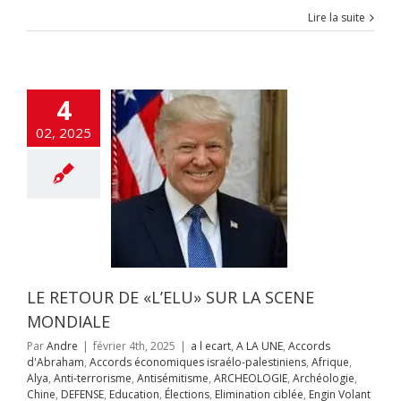
miques israélo-
Lire la suite
iens
Afrique
Alya
i-terrorisme
tisémitisme
CHEOLOGIE
éologie
Chine
4
NSE
Education
ons
Elimination
02, 2025
Engin Volant sans
e
ETATS-UNIS
fos
Gaz israélien
UERRE DE GAZA
juridique
Hamas
OIRE
Humour
on à la haine
Inde
itutions Juives
ce Artificielle
Iran
aelmagnewstv
LE RETOUR DE «L’ELU» SUR LA SCENE
alem
JUDAISME
Samarie
Justice
MONDIALE
ppés
Kurdistan
Par
Andre
|
février 4th, 2025
|
a l ecart
,
A LA UNE
,
Accords
avid Adom
Maroc
d'Abraham
,
Accords économiques israélo-palestiniens
,
Afrique
,
s
News1
Offres
Alya
,
Anti-terrorisme
,
Antisémitisme
,
ARCHEOLOGIE
,
Archéologie
,
mploi
otages
Chine
,
DEFENSE
,
Education
,
Élections
,
Elimination ciblée
,
Engin Volant
hie juive
Pogrom