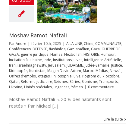
es
Intelligence
ificielle
Iran
aelmagnewstv
alem
JUDAISME
Samarie
Justice
ppés
Kurdistan
avid Adom
Maroc
Moshav Ramot Naftali
s
News1
Offres
Par
Andre
|
février 10th, 2025
|
A LA UNE
,
Chine
,
COMMUNAUTE
,
mploi
otages
Conférences
,
DEFENSE
,
flashinfos
,
Gaz israélien
,
Gaza
,
GUERRE DE
hie juive
Pogrom
GAZA
,
guerre juridique
,
Hamas
,
Hezbollah
,
HISTOIRE
,
Humour
,
octobre
Qatar
Incitation à la haine
,
Inde
,
Institutions Juives
,
Intelligence Artificielle
,
rme judiciaire
Iran
,
israelmagnewstv
,
Jérusalem
,
JUDAISME
,
Judée-Samarie
,
Justice
,
Séries
Sionisme
Kidnappés
,
Kurdistan
,
Magen David Adom
,
Maroc
,
Médias
,
News1
,
ts
Ukraine
Unités
ie : l’Atmos 2000
Offres d'emploi
,
otages
,
Philosophie juive
,
Pogrom du 7 octobre
,
s
urgences
Yémen
it détrône le
Qatar
,
Réforme judiciaire
,
Séismes
,
Séries
,
Sionisme
,
Transports
,
Ukraine
,
Unités spéciales
,
urgences
,
Yémen
|
0 commentaire
 de KNDS France
au Maroc
Moshav Ramot Naftali « 20 % des habitants sont
A LA UNE
Accords
braham
Anti-
restés » Par Mickael [...]
me
Antisémitisme
CHEOLOGIE
Lire la suite
ogie
Chine
Clima-
férences
Coup de
e
Crimes contre