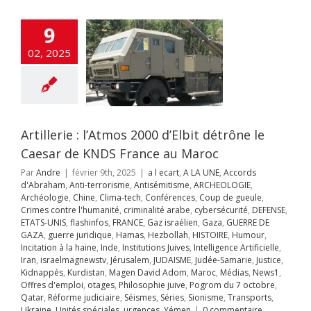
nité
criminalité
cybersécurité
9
SE
ETATS-UNIS
fos
FRANCE
Gaz
02, 2025
Gaza
GUERRE DE
guerre juridique
as
Hezbollah
OIRE
Humour
on à la haine
Inde
itutions Juives
ce Artificielle
Iran
Artillerie : l’Atmos 2000 d’Elbit détrône le
aelmagnewstv
Caesar de KNDS France au Maroc
alem
JUDAISME
Samarie
Justice
Par
Andre
|
février 9th, 2025
|
a l ecart
,
A LA UNE
,
Accords
ppés
Kurdistan
d'Abraham
,
Anti-terrorisme
,
Antisémitisme
,
ARCHEOLOGIE
,
avid Adom
Maroc
Archéologie
,
Chine
,
Clima-tech
,
Conférences
,
Coup de gueule
,
s
News1
Offres
Crimes contre l'humanité
,
criminalité arabe
,
cybersécurité
,
DEFENSE
,
mploi
otages
ETATS-UNIS
,
flashinfos
,
FRANCE
,
Gaz israélien
,
Gaza
,
GUERRE DE
hie juive
Pogrom
GAZA
,
guerre juridique
,
Hamas
,
Hezbollah
,
HISTOIRE
,
Humour
,
octobre
Qatar
Incitation à la haine
,
Inde
,
Institutions Juives
,
Intelligence Artificielle
,
rme judiciaire
Iran
,
israelmagnewstv
,
Jérusalem
,
JUDAISME
,
Judée-Samarie
,
Justice
,
Séries
Sionisme
Kidnappés
,
Kurdistan
,
Magen David Adom
,
Maroc
,
Médias
,
News1
,
ts
Ukraine
Unités
Offres d'emploi
,
otages
,
Philosophie juive
,
Pogrom du 7 octobre
,
s
urgences
Yémen
Qatar
,
Réforme judiciaire
,
Séismes
,
Séries
,
Sionisme
,
Transports
,
l s’installe en
Ukraine
,
Unités spéciales
,
urgences
,
Yémen
|
0 commentaire