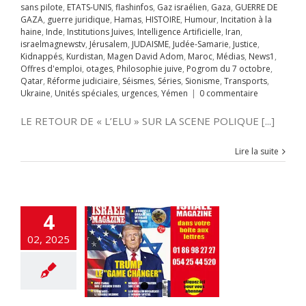
sans pilote
,
ETATS-UNIS
,
flashinfos
,
Gaz israélien
,
Gaza
,
GUERRE DE
octobre
Qatar
GAZA
,
guerre juridique
,
Hamas
,
HISTOIRE
,
Humour
,
Incitation à la
rme judiciaire
e: la majorité
haine
,
Inde
,
Institutions Juives
,
Intelligence Artificielle
,
Iran
,
Séries
Sionisme
 Israéliens
israelmagnewstv
,
Jérusalem
,
JUDAISME
,
Judée-Samarie
,
Justice
,
ts
Ukraine
Unités
Kidnappés
,
Kurdistan
,
Magen David Adom
,
Maroc
,
Médias
,
News1
,
s
urgences
Yémen
utiennent
Offres d'emploi
,
otages
,
Philosophie juive
,
Pogrom du 7 octobre
,
ion de la Judée,
Qatar
,
Réforme judiciaire
,
Séismes
,
Séries
,
Sionisme
,
Transports
,
 la Samarie
Ukraine
,
Unités spéciales
,
urgences
,
Yémen
|
0 commentaire
A LA UNE
Accords
miques israélo-
LE RETOUR DE « L’ELU » SUR LA SCENE POLIQUE [...]
stiniens
Anti-
me
Antisémitisme
Crimes contre
Lire la suite
nité
criminalité
cybersécurité
cratie
Droit
tion
Élections
tion ciblée
Engin
4
ans pilote
ETATS-
rope-Israël
Fatah-
02, 2025
zim
flashinfos
ion d'Israël
Gaz
Gaza
GUERRE DE
guerre juridique
as
Hezbollah