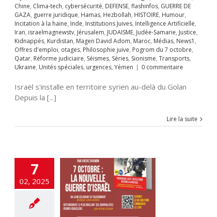
mploi
otages
Chine
,
Clima-tech
,
cybersécurité
,
DEFENSE
,
flashinfos
,
GUERRE DE
hie juive
Pogrom
GAZA
,
guerre juridique
,
Hamas
,
Hezbollah
,
HISTOIRE
,
Humour
,
octobre
Qatar
Incitation à la haine
,
Inde
,
Institutions Juives
,
Intelligence Artificielle
,
rme judiciaire
Iran
,
israelmagnewstv
,
Jérusalem
,
JUDAISME
,
Judée-Samarie
,
Justice
,
Séries
Sionisme
Kidnappés
,
Kurdistan
,
Magen David Adom
,
Maroc
,
Médias
,
News1
,
ts
Ukraine
Unités
Offres d'emploi
,
otages
,
Philosophie juive
,
Pogrom du 7 octobre
,
s
urgences
Yémen
Qatar
,
Réforme judiciaire
,
Séismes
,
Séries
,
Sionisme
,
Transports
,
Ukraine
,
Unités spéciales
,
urgences
,
Yémen
|
0 commentaire
roristes libérés
Israël s'installe en territoire syrien au-delà du Golan
aël quittent la
Depuis la [...]
, millionnaires
E
Anti-terrorisme
tisémitisme
Lire la suite
CHEOLOGIE
logie
Clima-tech
inalité arabe
tion
Élections
tion ciblée
Engin
7
ans pilote
ETATS-
Fatah-Tanzim
02, 2025
os
Gaza
GUERRE
GAZA
Hamas
llah
HISTOIRE
ur
Incitation à la