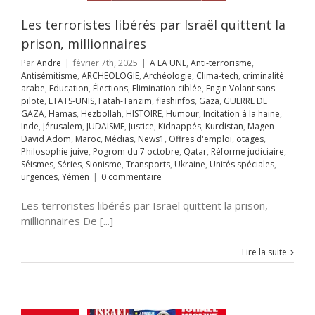
Inde
Jérusalem
AISME
Justice
Les terroristes libérés par Israël quittent la
ppés
Kurdistan
prison, millionnaires
avid Adom
Maroc
s
News1
Offres
Par
Andre
|
février 7th, 2025
|
A LA UNE
,
Anti-terrorisme
,
mploi
otages
Antisémitisme
,
ARCHEOLOGIE
,
Archéologie
,
Clima-tech
,
criminalité
hie juive
Pogrom
arabe
,
Education
,
Élections
,
Elimination ciblée
,
Engin Volant sans
octobre
Qatar
pilote
,
ETATS-UNIS
,
Fatah-Tanzim
,
flashinfos
,
Gaza
,
GUERRE DE
rme judiciaire
GAZA
,
Hamas
,
Hezbollah
,
HISTOIRE
,
Humour
,
Incitation à la haine
,
Séries
Sionisme
Inde
,
Jérusalem
,
JUDAISME
,
Justice
,
Kidnappés
,
Kurdistan
,
Magen
ts
Ukraine
Unités
David Adom
,
Maroc
,
Médias
,
News1
,
Offres d'emploi
,
otages
,
s
urgences
Yémen
Philosophie juive
,
Pogrom du 7 octobre
,
Qatar
,
Réforme judiciaire
,
ACUER GAZA
Séismes
,
Séries
,
Sionisme
,
Transports
,
Ukraine
,
Unités spéciales
,
A LA UNE
Accords
urgences
,
Yémen
|
0 commentaire
raham
Accords
miques israélo-
Les terroristes libérés par Israël quittent la prison,
iens
Afrique
Alya
millionnaires De [...]
i-terrorisme
tisémitisme
Lire la suite
rchéologie
EOLOGIE
Chine
tech
criminalité
abe
DEFENSE
cratie
Droit