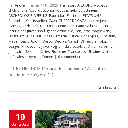
ppés
Kurdistan
Par
Andre
|
février 11th, 2025
|
a l ecart
,
A LA UNE
,
Accords
avid Adom
Maroc
d'Abraham
,
Accords économiques israélo-palestiniens
,
s
News1
Offres
ARCHEOLOGIE
,
DEFENSE
,
Education
,
Élections
,
ETATS-UNIS
,
mploi
otages
flashinfos
,
Gaz israélien
,
Gaza
,
GUERRE DE GAZA
,
guerre juridique
,
hie juive
Pogrom
Hamas
,
Hezbollah
,
HISTOIRE
,
Humour
,
Incitation à la haine
,
Inde
,
octobre
Qatar
Institutions Juives
,
Intelligence Artificielle
,
Iran
,
israelmagnewstv
,
rme judiciaire
Jérusalem
,
JUDAISME
,
Judée-Samarie
,
Justice
,
Kidnappés
,
Kurdistan
,
Séries
Sionisme
Magen David Adom
,
Maroc
,
Médias
,
News1
,
Offres d'emploi
,
ts
Ukraine
Unités
otages
,
Philosophie juive
,
Pogrom du 7 octobre
,
Qatar
,
Réforme
s
urgences
Yémen
judiciaire
,
Séismes
,
Séries
,
Sionisme
,
Transports
,
Ukraine
,
Unités
spéciales
,
urgences
,
Yémen
|
0 commentaire
TRIBUNE LIBRE L’heure de l’annexion ? Altchata La
 Ramot Naftali
politique étrangère [...]
A UNE
Chine
MMUNAUTE
Lire la suite
rences
DEFENSE
fos
Gaz israélien
UERRE DE GAZA
juridique
Hamas
llah
HISTOIRE
10
ur
Incitation à la
Inde
Institutions
02, 2025
es
Intelligence