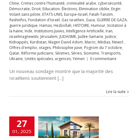
Chine
,
Crimes contre l'humanité
,
criminalité arabe
,
cybersécurité
,
avid Adom
Maroc
Démocratie
,
Droit
,
Education
,
Élections
,
Elimination ciblée
,
Engin
s
News1
Offres
Volant sans pilote
,
ETATS-UNIS
,
Europe-Israël
,
Fatah-Tanzim
,
mploi
otages
flashinfos
,
Fondation d'Israël
,
Gaz israélien
,
Gaza
,
GUERRE DE GAZA
,
hie juive
Pogrom
guerre juridique
,
Hamas
,
Hezbollah
,
HISTOIRE
,
Humour
,
Incitation à
octobre
Qatar
la haine
,
Inde
,
Institutions Juives
,
Intelligence Artificielle
,
Iran
,
rme judiciaire
israelmagnewstv
,
Jérusalem
,
JUDAISME
,
Judée-Samarie
,
Justice
,
Séries
Sionisme
Kidnappés
,
Kurdistan
,
Magen David Adom
,
Maroc
,
Médias
,
News1
,
ts
Ukraine
Unités
Offres d'emploi
,
otages
,
Philosophie juive
,
Pogrom du 7 octobre
,
s
urgences
Yémen
Qatar
,
Réforme judiciaire
,
Séismes
,
Séries
,
Sionisme
,
Transports
,
Ukraine
,
Unités spéciales
,
urgences
,
Yémen
|
0 commentaire
Un nouveau sondage montre que la majorité des
t de mariage et
Israéliens soutiennent [...]
Alya
t
A LA UNE
Alya
terrorisme
ART
Lire la suite
RE
Chine
Clima-
COUVERTE
Droit
os
FRANCE
guerre
dique
Hamas
llah
HISTOIRE
27
ur
Incitation à la
Inde
Institutions
01, 2025
es
Intelligence