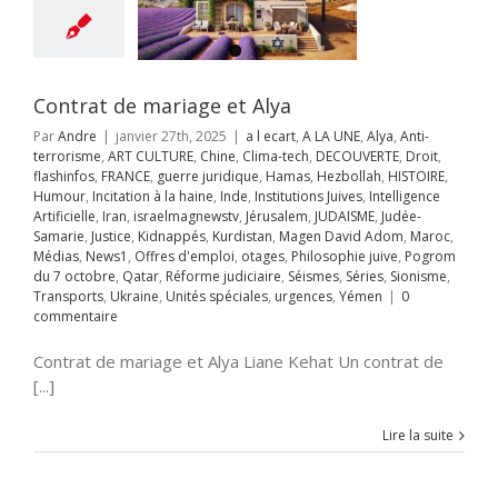
ificielle
Iran
aelmagnewstv
alem
JUDAISME
Samarie
Justice
ppés
Kurdistan
Contrat de mariage et Alya
avid Adom
Maroc
s
News1
Offres
Par
Andre
|
janvier 27th, 2025
|
a l ecart
,
A LA UNE
,
Alya
,
Anti-
mploi
otages
terrorisme
,
ART CULTURE
,
Chine
,
Clima-tech
,
DECOUVERTE
,
Droit
,
hie juive
Pogrom
flashinfos
,
FRANCE
,
guerre juridique
,
Hamas
,
Hezbollah
,
HISTOIRE
,
octobre
Qatar
Humour
,
Incitation à la haine
,
Inde
,
Institutions Juives
,
Intelligence
rme judiciaire
Artificielle
,
Iran
,
israelmagnewstv
,
Jérusalem
,
JUDAISME
,
Judée-
Séries
Sionisme
Samarie
,
Justice
,
Kidnappés
,
Kurdistan
,
Magen David Adom
,
Maroc
,
ts
Ukraine
Unités
Médias
,
News1
,
Offres d'emploi
,
otages
,
Philosophie juive
,
Pogrom
s
urgences
Yémen
du 7 octobre
,
Qatar
,
Réforme judiciaire
,
Séismes
,
Séries
,
Sionisme
,
Transports
,
Ukraine
,
Unités spéciales
,
urgences
,
Yémen
|
0
commentaire
Contrat de mariage et Alya Liane Kehat Un contrat de
[...]
Lire la suite