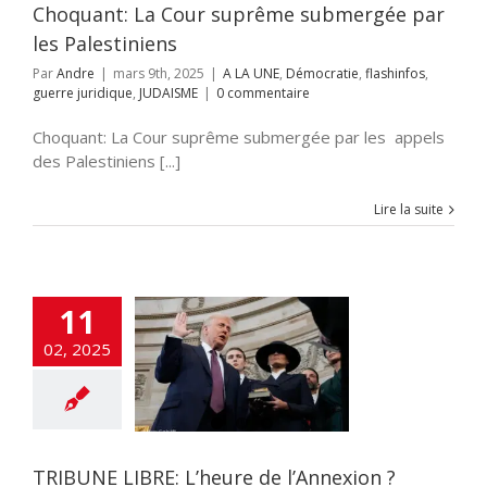
Choquant: La Cour suprême submergée par
les Palestiniens
Par
Andre
|
mars 9th, 2025
|
A LA UNE
,
Démocratie
,
flashinfos
,
guerre juridique
,
JUDAISME
|
0 commentaire
 LIBRE: L’heure
l’Annexion ?
Choquant: La Cour suprême submergée par les appels
A LA UNE
Accords
des Palestiniens [...]
raham
Accords
miques israélo-
Lire la suite
alestiniens
OLOGIE
DEFENSE
n
Élections
ETATS-
flashinfos
Gaz
Gaza
GUERRE DE
11
guerre juridique
as
Hezbollah
02, 2025
OIRE
Humour
on à la haine
Inde
itutions Juives
ce Artificielle
Iran
aelmagnewstv
alem
JUDAISME
Samarie
Justice
TRIBUNE LIBRE: L’heure de l’Annexion ?