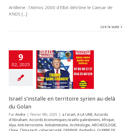
là du Golan
Artillerie : l'Atmos 2000 d'Elbit détrône le Caesar de
A LA UNE
Accords
KNDS [...]
raham
Accords
miques israélo-
iens
Afrique
Alya
Lire la suite
i-terrorisme
tisémitisme
rchéologie
EOLOGIE
Chine
ech
cybersécurité
9
NSE
flashinfos
 DE GAZA
guerre
02, 2025
dique
Hamas
llah
HISTOIRE
ur
Incitation à la
Inde
Institutions
es
Intelligence
ificielle
Iran
Israël s’installe en territoire syrien au-delà
aelmagnewstv
alem
JUDAISME
du Golan
Samarie
Justice
ppés
Kurdistan
Par
Andre
|
février 9th, 2025
|
a l ecart
,
A LA UNE
,
Accords
avid Adom
Maroc
d'Abraham
,
Accords économiques israélo-palestiniens
,
Afrique
,
s
News1
Offres
Alya
,
Anti-terrorisme
,
Antisémitisme
,
Archéologie
,
ARCHEOLOGIE
,
mploi
otages
Chine
,
Clima-tech
,
cybersécurité
,
DEFENSE
,
flashinfos
,
GUERRE DE