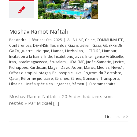
ificielle
Iran
aelmagnewstv
alem
JUDAISME
Samarie
Justice
ppés
Kurdistan
avid Adom
Maroc
Moshav Ramot Naftali
s
News1
Offres
Par
Andre
|
février 10th, 2025
|
A LA UNE
,
Chine
,
COMMUNAUTE
,
mploi
otages
Conférences
,
DEFENSE
,
flashinfos
,
Gaz israélien
,
Gaza
,
GUERRE DE
hie juive
Pogrom
GAZA
,
guerre juridique
,
Hamas
,
Hezbollah
,
HISTOIRE
,
Humour
,
octobre
Qatar
Incitation à la haine
,
Inde
,
Institutions Juives
,
Intelligence Artificielle
,
rme judiciaire
Iran
,
israelmagnewstv
,
Jérusalem
,
JUDAISME
,
Judée-Samarie
,
Justice
,
Séries
Sionisme
Kidnappés
,
Kurdistan
,
Magen David Adom
,
Maroc
,
Médias
,
News1
,
ts
Ukraine
Unités
ie : l’Atmos 2000
Offres d'emploi
,
otages
,
Philosophie juive
,
Pogrom du 7 octobre
,
s
urgences
Yémen
it détrône le
Qatar
,
Réforme judiciaire
,
Séismes
,
Séries
,
Sionisme
,
Transports
,
 de KNDS France
Ukraine
,
Unités spéciales
,
urgences
,
Yémen
|
0 commentaire
au Maroc
A LA UNE
Accords
Moshav Ramot Naftali « 20 % des habitants sont
braham
Anti-
restés » Par Mickael [...]
me
Antisémitisme
rchéologie
EOLOGIE
Chine
Lire la suite
ech
Conférences
e gueule
Crimes
re l'humanité