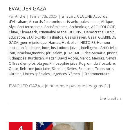
ificielle
Iran
EVACUER GAZA
aelmagnewstv
alem
JUDAISME
Par
Andre
|
février 7th, 2025
|
a l ecart
,
A LA UNE
,
Accords
Samarie
Justice
d'Abraham
,
Accords économiques israélo-palestiniens
,
Afrique
,
ppés
Kurdistan
Alya
,
Anti-terrorisme
,
Antisémitisme
,
Archéologie
,
ARCHEOLOGIE
,
avid Adom
Maroc
Chine
,
Clima-tech
,
criminalité arabe
,
DEFENSE
,
Démocratie
,
Droit
,
s
News1
Offres
Education
,
ETATS-UNIS
,
flashinfos
,
Gaz israélien
,
Gaza
,
GUERRE DE
mploi
otages
GAZA
,
guerre juridique
,
Hamas
,
Hezbollah
,
HISTOIRE
,
Humour
,
hie juive
Pogrom
Incitation à la haine
,
Inde
,
Institutions Juives
,
Intelligence Artificielle
,
octobre
Qatar
Iran
,
israelmagnewstv
,
Jérusalem
,
JUDAISME
,
Judée-Samarie
,
Justice
,
rme judiciaire
Kidnappés
,
Kurdistan
,
Magen David Adom
,
Maroc
,
Médias
,
News1
,
Séries
Sionisme
Offres d'emploi
,
otages
,
Philosophie juive
,
Pogrom du 7 octobre
,
ts
Ukraine
Unités
OUR DE «L’ELU»
Qatar
,
Réforme judiciaire
,
Séismes
,
Séries
,
Sionisme
,
Transports
,
s
urgences
Yémen
R LA SCENE
Ukraine
,
Unités spéciales
,
urgences
,
Yémen
|
0 commentaire
ONDIALE
EVACUER GAZA « Je ne pense pas que les gens [...]
A LA UNE
Accords
raham
Accords
miques israélo-
Lire la suite
iens
Afrique
Alya
i-terrorisme
tisémitisme
rchéologie
EOLOGIE
Chine
4
NSE
Education