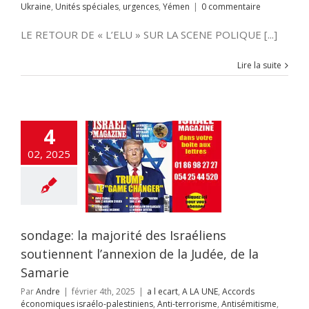
Ukraine
,
Unités spéciales
,
urgences
,
Yémen
|
0 commentaire
A LA UNE
Accords
miques israélo-
LE RETOUR DE « L’ELU » SUR LA SCENE POLIQUE [...]
stiniens
Anti-
me
Antisémitisme
Crimes contre
Lire la suite
nité
criminalité
cybersécurité
cratie
Droit
tion
Élections
tion ciblée
Engin
4
ans pilote
ETATS-
rope-Israël
Fatah-
02, 2025
zim
flashinfos
ion d'Israël
Gaz
Gaza
GUERRE DE
guerre juridique
as
Hezbollah
OIRE
Humour
sondage: la majorité des Israéliens
on à la haine
Inde
itutions Juives
soutiennent l’annexion de la Judée, de la
ce Artificielle
Iran
Samarie
aelmagnewstv
alem
JUDAISME
Par
Andre
|
février 4th, 2025
|
a l ecart
,
A LA UNE
,
Accords
Samarie
Justice
économiques israélo-palestiniens
,
Anti-terrorisme
,
Antisémitisme
,
ppés
Kurdistan