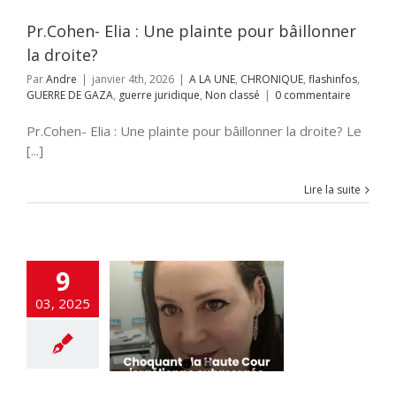
Non classé
Pr.Cohen- Elia : Une plainte pour bâillonner
la droite?
Par
Andre
|
janvier 4th, 2026
|
A LA UNE
,
CHRONIQUE
,
flashinfos
,
GUERRE DE GAZA
,
guerre juridique
,
Non classé
|
0 commentaire
Pr.Cohen- Elia : Une plainte pour bâillonner la droite? Le
[...]
Lire la suite
9
ant: La Cour
03, 2025
me submergée
s Palestiniens
UNE
Démocratie
s
guerre juridique
JUDAISME