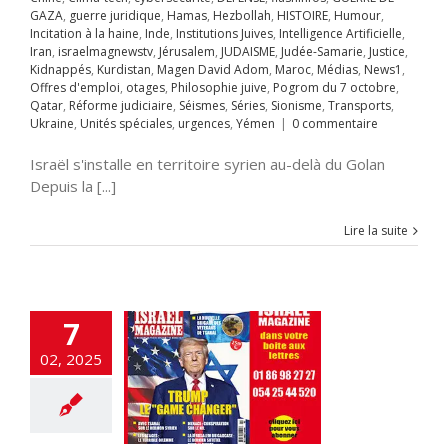
hie juive
Pogrom
GAZA
,
guerre juridique
,
Hamas
,
Hezbollah
,
HISTOIRE
,
Humour
,
octobre
Qatar
Incitation à la haine
,
Inde
,
Institutions Juives
,
Intelligence Artificielle
,
rme judiciaire
Iran
,
israelmagnewstv
,
Jérusalem
,
JUDAISME
,
Judée-Samarie
,
Justice
,
Séries
Sionisme
Kidnappés
,
Kurdistan
,
Magen David Adom
,
Maroc
,
Médias
,
News1
,
ts
Ukraine
Unités
Offres d'emploi
,
otages
,
Philosophie juive
,
Pogrom du 7 octobre
,
ACUER GAZA
s
urgences
Yémen
Qatar
,
Réforme judiciaire
,
Séismes
,
Séries
,
Sionisme
,
Transports
,
A LA UNE
Accords
Ukraine
,
Unités spéciales
,
urgences
,
Yémen
|
0 commentaire
raham
Accords
miques israélo-
Israël s'installe en territoire syrien au-delà du Golan
iens
Afrique
Alya
Depuis la [...]
i-terrorisme
tisémitisme
Lire la suite
rchéologie
EOLOGIE
Chine
tech
criminalité
abe
DEFENSE
cratie
Droit
ion
ETATS-UNIS
7
fos
Gaz israélien
UERRE DE GAZA
02, 2025
juridique
Hamas
llah
HISTOIRE
ur
Incitation à la
Inde
Institutions
es
Intelligence