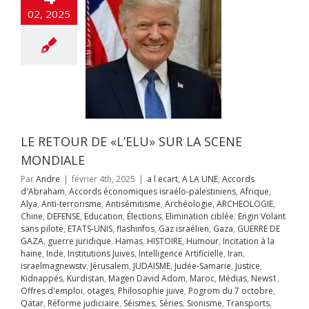
ons
Elimination
02, 2025
Engin Volant sans
e
ETATS-UNIS
fos
Gaz israélien
UERRE DE GAZA
juridique
Hamas
OIRE
Humour
on à la haine
Inde
itutions Juives
ce Artificielle
Iran
aelmagnewstv
LE RETOUR DE «L’ELU» SUR LA SCENE
alem
JUDAISME
Samarie
Justice
MONDIALE
ppés
Kurdistan
Par
Andre
|
février 4th, 2025
|
a l ecart
,
A LA UNE
,
Accords
avid Adom
Maroc
d'Abraham
,
Accords économiques israélo-palestiniens
,
Afrique
,
s
News1
Offres
Alya
,
Anti-terrorisme
,
Antisémitisme
,
Archéologie
,
ARCHEOLOGIE
,
mploi
otages
Chine
,
DEFENSE
,
Education
,
Élections
,
Elimination ciblée
,
Engin Volant
hie juive
Pogrom
sans pilote
,
ETATS-UNIS
,
flashinfos
,
Gaz israélien
,
Gaza
,
GUERRE DE
octobre
Qatar
GAZA
,
guerre juridique
,
Hamas
,
HISTOIRE
,
Humour
,
Incitation à la
rme judiciaire
e: la majorité
haine
,
Inde
,
Institutions Juives
,
Intelligence Artificielle
,
Iran
,
Séries
Sionisme
 Israéliens
israelmagnewstv
,
Jérusalem
,
JUDAISME
,
Judée-Samarie
,
Justice
,
ts
Ukraine
Unités
Kidnappés
,
Kurdistan
,
Magen David Adom
,
Maroc
,
Médias
,
News1
,
s
urgences
Yémen
utiennent
Offres d'emploi
,
otages
,
Philosophie juive
,
Pogrom du 7 octobre
,
ion de la Judée,
Qatar
,
Réforme judiciaire
,
Séismes
,
Séries
,
Sionisme
,
Transports
,
 la Samarie