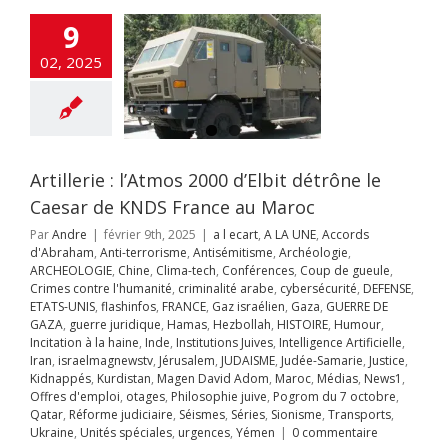
inalité arabe
curité
DEFENSE
9
UNIS
flashinfos
E
Gaz israélien
02, 2025
UERRE DE GAZA
juridique
Hamas
llah
HISTOIRE
ur
Incitation à la
Inde
Institutions
es
Intelligence
Artillerie : l’Atmos 2000 d’Elbit détrône le
ificielle
Iran
aelmagnewstv
Caesar de KNDS France au Maroc
alem
JUDAISME
Par
Andre
|
février 9th, 2025
|
a l ecart
,
A LA UNE
,
Accords
Samarie
Justice
d'Abraham
,
Anti-terrorisme
,
Antisémitisme
,
Archéologie
,
ppés
Kurdistan
ARCHEOLOGIE
,
Chine
,
Clima-tech
,
Conférences
,
Coup de gueule
,
avid Adom
Maroc
Crimes contre l'humanité
,
criminalité arabe
,
cybersécurité
,
DEFENSE
,
s
News1
Offres
ETATS-UNIS
,
flashinfos
,
FRANCE
,
Gaz israélien
,
Gaza
,
GUERRE DE
mploi
otages
GAZA
,
guerre juridique
,
Hamas
,
Hezbollah
,
HISTOIRE
,
Humour
,
hie juive
Pogrom
Incitation à la haine
,
Inde
,
Institutions Juives
,
Intelligence Artificielle
,
octobre
Qatar
Iran
,
israelmagnewstv
,
Jérusalem
,
JUDAISME
,
Judée-Samarie
,
Justice
,
rme judiciaire
Kidnappés
,
Kurdistan
,
Magen David Adom
,
Maroc
,
Médias
,
News1
,
Séries
Sionisme
Offres d'emploi
,
otages
,
Philosophie juive
,
Pogrom du 7 octobre
,
ts
Ukraine
Unités
Qatar
,
Réforme judiciaire
,
Séismes
,
Séries
,
Sionisme
,
Transports
,
s
urgences
Yémen
l s’installe en
Ukraine
,
Unités spéciales
,
urgences
,
Yémen
|
0 commentaire
oire syrien au-