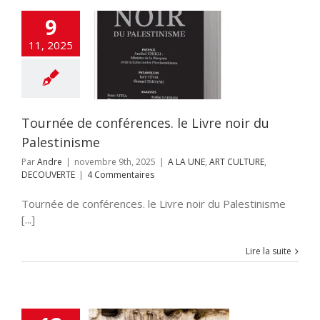
9
ournée de
11, 2025
ences. le Livre
u Palestinisme
NE
ART CULTURE
ECOUVERTE
Tournée de conférences. le Livre noir du
Palestinisme
Par
Andre
|
novembre 9th, 2025
|
A LA UNE
,
ART CULTURE
,
DECOUVERTE
|
4 Commentaires
Tournée de conférences. le Livre noir du Palestinisme
[...]
Lire la suite