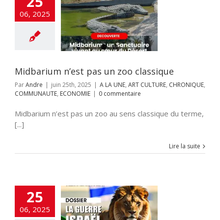
25
rium n’est pas
06, 2025
oo classique
NE
ART CULTURE
HRONIQUE
NAUTE
ECONOMIE
Midbarium n’est pas un zoo classique
Par
Andre
|
juin 25th, 2025
|
A LA UNE
,
ART CULTURE
,
CHRONIQUE
,
COMMUNAUTE
,
ECONOMIE
|
0 commentaire
Midbarium n’est pas un zoo au sens classique du terme,
[...]
Lire la suite
25
EAU NUMÉRO
06, 2025
NIBLE – DEBUT