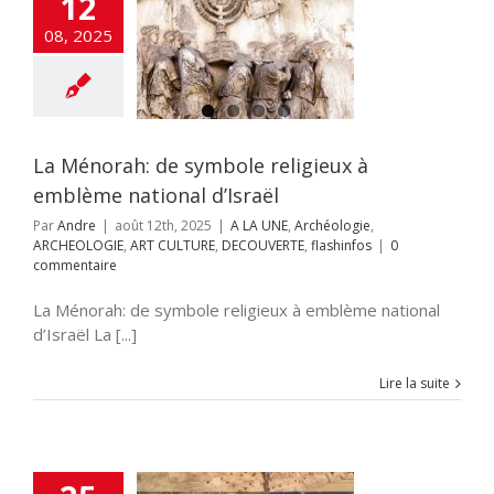
12
Ménorah: de
le religieux à
08, 2025
ème national
d’Israël
NE
Archéologie
HEOLOGIE
ART
RE
DECOUVERTE
flashinfos
La Ménorah: de symbole religieux à
emblème national d’Israël
Par
Andre
|
août 12th, 2025
|
A LA UNE
,
Archéologie
,
ARCHEOLOGIE
,
ART CULTURE
,
DECOUVERTE
,
flashinfos
|
0
commentaire
La Ménorah: de symbole religieux à emblème national
d’Israël La [...]
Lire la suite