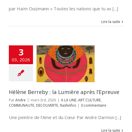
par Haïm Ouizmann « Toutes les nations que tu as [...]
Lire la suite
3
e Berreby : la
03, 2026
ière après
l’Epreuve
NE
ART CULTURE
MMUNAUTE
VERTE
flashinfos
Hélène Berreby : la Lumière après l’Epreuve
Par
Andre
|
mars 3rd, 2026
|
A LA UNE
,
ART CULTURE
,
COMMUNAUTE
,
DECOUVERTE
,
flashinfos
|
0 commentaire
Une peintre de l’Ame et du Cœur Par Andre Darmon [...]
Lire la suite