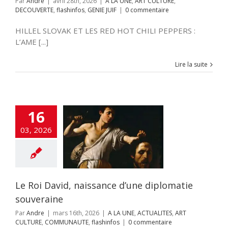
Par
Andre
|
avril 28th, 2026
|
A LA UNE
,
ART CULTURE
,
DECOUVERTE
,
flashinfos
,
GENIE JUIF
|
0 commentaire
HILLEL SLOVAK ET LES RED HOT CHILI PEPPERS :
L’AME [...]
Lire la suite
16
David, naissance
03, 2026
e diplomatie
ouveraine
E
ACTUALITES
ART
E
COMMUNAUTE
flashinfos
Le Roi David, naissance d’une diplomatie
souveraine
Par
Andre
|
mars 16th, 2026
|
A LA UNE
,
ACTUALITES
,
ART
CULTURE
,
COMMUNAUTE
,
flashinfos
|
0 commentaire