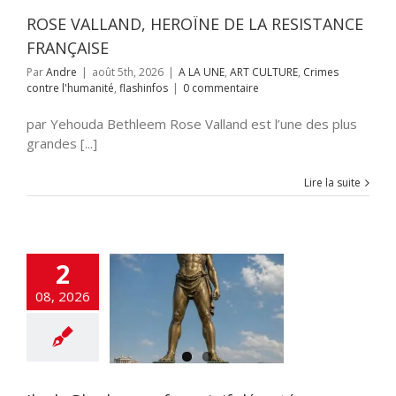
flashinfos
ROSE VALLAND, HEROÏNE DE LA RESISTANCE
FRANÇAISE
Par
Andre
|
août 5th, 2026
|
A LA UNE
,
ART CULTURE
,
Crimes
contre l'humanité
,
flashinfos
|
0 commentaire
par Yehouda Bethleem Rose Valland est l’une des plus
grandes [...]
Lire la suite
2
08, 2026
hodes ; un foyer
if déserté
NE
ART CULTURE
NAUTE
flashinfos