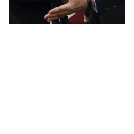
ROSE VALLAND, HEROÏNE DE LA RESISTANCE
FRANÇAISE