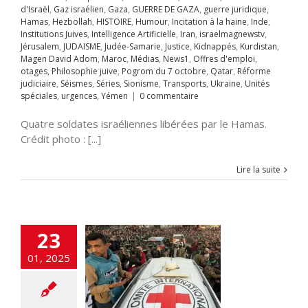
d'Israël
,
Gaz israélien
,
Gaza
,
GUERRE DE GAZA
,
guerre juridique
,
mploi
otages
Hamas
,
Hezbollah
,
HISTOIRE
,
Humour
,
Incitation à la haine
,
Inde
,
hie juive
Pogrom
Institutions Juives
,
Intelligence Artificielle
,
Iran
,
israelmagnewstv
,
octobre
Qatar
ération des
Jérusalem
,
JUDAISME
,
Judée-Samarie
,
Justice
,
Kidnappés
,
Kurdistan
,
rme judiciaire
istes en Judée-
Magen David Adom
,
Maroc
,
Médias
,
News1
,
Offres d'emploi
,
Séries
Sionisme
e, la Guerre se
otages
,
Philosophie juive
,
Pogrom du 7 octobre
,
Qatar
,
Réforme
ts
Ukraine
Unités
déplace
judiciaire
,
Séismes
,
Séries
,
Sionisme
,
Transports
,
Ukraine
,
Unités
s
urgences
Yémen
A LA UNE
Accords
spéciales
,
urgences
,
Yémen
|
0 commentaire
raham
Accords
miques israélo-
Quatre soldates israéliennes libérées par le Hamas.
iens
Afrique
Alya
Crédit photo : [...]
i-terrorisme
tisémitisme
CHEOLOGIE
Lire la suite
ogie
Chine
Clima-
riminalité arabe
urité
Démocratie
ucation
Élections
tion ciblée
Engin
23
ans pilote
ETATS-
rope-Israël
Fatah-
01, 2025
zim
flashinfos
ion d'Israël
Gaz
Gaza
GUERRE DE
guerre juridique