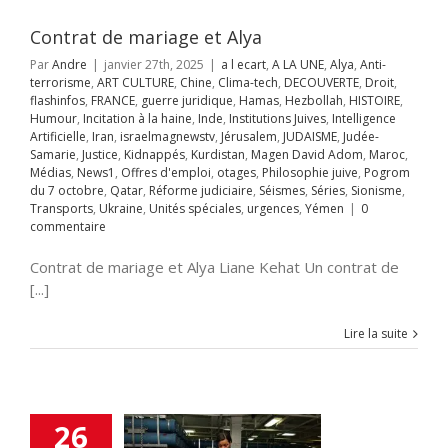
Samarie
Justice
ppés
Kurdistan
Contrat de mariage et Alya
avid Adom
Maroc
s
News1
Offres
Par
Andre
|
janvier 27th, 2025
|
a l ecart
,
A LA UNE
,
Alya
,
Anti-
mploi
otages
terrorisme
,
ART CULTURE
,
Chine
,
Clima-tech
,
DECOUVERTE
,
Droit
,
hie juive
Pogrom
flashinfos
,
FRANCE
,
guerre juridique
,
Hamas
,
Hezbollah
,
HISTOIRE
,
octobre
Qatar
Humour
,
Incitation à la haine
,
Inde
,
Institutions Juives
,
Intelligence
rme judiciaire
Artificielle
,
Iran
,
israelmagnewstv
,
Jérusalem
,
JUDAISME
,
Judée-
Séries
Sionisme
Samarie
,
Justice
,
Kidnappés
,
Kurdistan
,
Magen David Adom
,
Maroc
,
ts
Ukraine
Unités
Médias
,
News1
,
Offres d'emploi
,
otages
,
Philosophie juive
,
Pogrom
s
urgences
Yémen
du 7 octobre
,
Qatar
,
Réforme judiciaire
,
Séismes
,
Séries
,
Sionisme
,
mp met fin à
Transports
,
Ukraine
,
Unités spéciales
,
urgences
,
Yémen
|
0
diction de Biden
commentaire
s livraisons de
bes à Israël
Contrat de mariage et Alya Liane Kehat Un contrat de
A LA UNE
Accords
[...]
raham
Accords
miques israélo-
stiniens
Anti-
Lire la suite
sme
Chine
Clima-
riminalité arabe
Droit
ETATS-UNIS
e-Israël
Fatah-
zim
flashinfos
26
ion d'Israël
Gaz