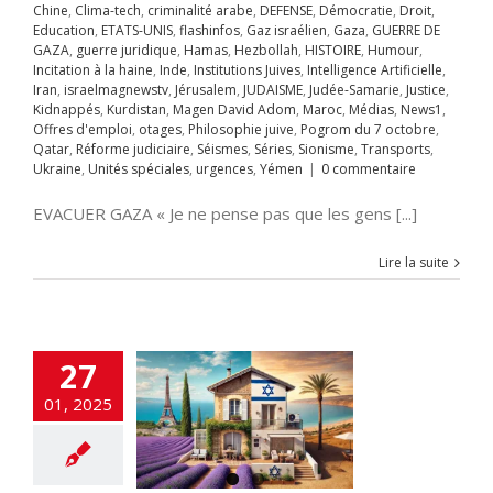
avid Adom
Maroc
Chine
,
Clima-tech
,
criminalité arabe
,
DEFENSE
,
Démocratie
,
Droit
,
s
News1
Offres
Education
,
ETATS-UNIS
,
flashinfos
,
Gaz israélien
,
Gaza
,
GUERRE DE
mploi
otages
GAZA
,
guerre juridique
,
Hamas
,
Hezbollah
,
HISTOIRE
,
Humour
,
hie juive
Pogrom
Incitation à la haine
,
Inde
,
Institutions Juives
,
Intelligence Artificielle
,
octobre
Qatar
Iran
,
israelmagnewstv
,
Jérusalem
,
JUDAISME
,
Judée-Samarie
,
Justice
,
rme judiciaire
Kidnappés
,
Kurdistan
,
Magen David Adom
,
Maroc
,
Médias
,
News1
,
Séries
Sionisme
Offres d'emploi
,
otages
,
Philosophie juive
,
Pogrom du 7 octobre
,
ts
Ukraine
Unités
Qatar
,
Réforme judiciaire
,
Séismes
,
Séries
,
Sionisme
,
Transports
,
s
urgences
Yémen
Ukraine
,
Unités spéciales
,
urgences
,
Yémen
|
0 commentaire
t de mariage et
EVACUER GAZA « Je ne pense pas que les gens [...]
Alya
t
A LA UNE
Alya
terrorisme
ART
Lire la suite
RE
Chine
Clima-
COUVERTE
Droit
os
FRANCE
guerre
dique
Hamas
llah
HISTOIRE
27
ur
Incitation à la
Inde
Institutions
01, 2025
es
Intelligence
ificielle
Iran
aelmagnewstv
alem
JUDAISME