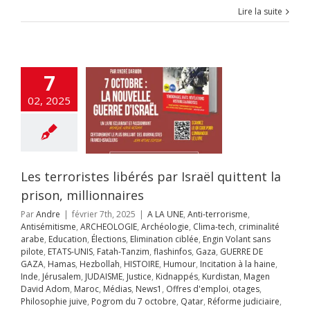
tisémitisme
Lire la suite
CHEOLOGIE
logie
Clima-tech
inalité arabe
tion
Élections
tion ciblée
Engin
7
ans pilote
ETATS-
Fatah-Tanzim
02, 2025
os
Gaza
GUERRE
GAZA
Hamas
llah
HISTOIRE
ur
Incitation à la
Inde
Jérusalem
AISME
Justice
Les terroristes libérés par Israël quittent la
ppés
Kurdistan
prison, millionnaires
avid Adom
Maroc
s
News1
Offres
Par
Andre
|
février 7th, 2025
|
A LA UNE
,
Anti-terrorisme
,
mploi
otages
Antisémitisme
,
ARCHEOLOGIE
,
Archéologie
,
Clima-tech
,
criminalité
hie juive
Pogrom
arabe
,
Education
,
Élections
,
Elimination ciblée
,
Engin Volant sans
octobre
Qatar
pilote
,
ETATS-UNIS
,
Fatah-Tanzim
,
flashinfos
,
Gaza
,
GUERRE DE
rme judiciaire
GAZA
,
Hamas
,
Hezbollah
,
HISTOIRE
,
Humour
,
Incitation à la haine
,
Séries
Sionisme
Inde
,
Jérusalem
,
JUDAISME
,
Justice
,
Kidnappés
,
Kurdistan
,
Magen
ts
Ukraine
Unités
David Adom
,
Maroc
,
Médias
,
News1
,
Offres d'emploi
,
otages
,
s
urgences
Yémen
Philosophie juive
,
Pogrom du 7 octobre
,
Qatar
,
Réforme judiciaire
,