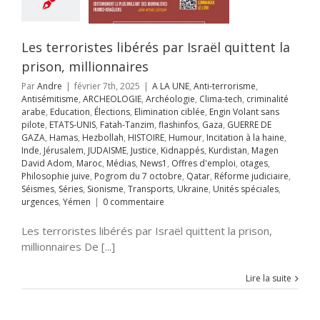
llah
HISTOIRE
ur
Incitation à la
Inde
Jérusalem
AISME
Justice
Les terroristes libérés par Israël quittent la
ppés
Kurdistan
prison, millionnaires
avid Adom
Maroc
s
News1
Offres
Par
Andre
|
février 7th, 2025
|
A LA UNE
,
Anti-terrorisme
,
mploi
otages
Antisémitisme
,
ARCHEOLOGIE
,
Archéologie
,
Clima-tech
,
criminalité
hie juive
Pogrom
arabe
,
Education
,
Élections
,
Elimination ciblée
,
Engin Volant sans
octobre
Qatar
pilote
,
ETATS-UNIS
,
Fatah-Tanzim
,
flashinfos
,
Gaza
,
GUERRE DE
rme judiciaire
GAZA
,
Hamas
,
Hezbollah
,
HISTOIRE
,
Humour
,
Incitation à la haine
,
Séries
Sionisme
Inde
,
Jérusalem
,
JUDAISME
,
Justice
,
Kidnappés
,
Kurdistan
,
Magen
ts
Ukraine
Unités
David Adom
,
Maroc
,
Médias
,
News1
,
Offres d'emploi
,
otages
,
s
urgences
Yémen
Philosophie juive
,
Pogrom du 7 octobre
,
Qatar
,
Réforme judiciaire
,
ACUER GAZA
Séismes
,
Séries
,
Sionisme
,
Transports
,
Ukraine
,
Unités spéciales
,
A LA UNE
Accords
urgences
,
Yémen
|
0 commentaire
raham
Accords
miques israélo-
Les terroristes libérés par Israël quittent la prison,
iens
Afrique
Alya
millionnaires De [...]
i-terrorisme
tisémitisme
Lire la suite
rchéologie
EOLOGIE
Chine
tech
criminalité
abe
DEFENSE