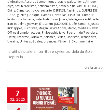
avid Adom
Maroc
d'Abraham
,
Accords économiques israélo-palestiniens
,
Afrique
,
s
News1
Offres
Alya
,
Anti-terrorisme
,
Antisémitisme
,
Archéologie
,
ARCHEOLOGIE
,
mploi
otages
Chine
,
Clima-tech
,
cybersécurité
,
DEFENSE
,
flashinfos
,
GUERRE DE
hie juive
Pogrom
GAZA
,
guerre juridique
,
Hamas
,
Hezbollah
,
HISTOIRE
,
Humour
,
octobre
Qatar
Incitation à la haine
,
Inde
,
Institutions Juives
,
Intelligence Artificielle
,
rme judiciaire
Iran
,
israelmagnewstv
,
Jérusalem
,
JUDAISME
,
Judée-Samarie
,
Justice
,
Séries
Sionisme
Kidnappés
,
Kurdistan
,
Magen David Adom
,
Maroc
,
Médias
,
News1
,
ts
Ukraine
Unités
Offres d'emploi
,
otages
,
Philosophie juive
,
Pogrom du 7 octobre
,
s
urgences
Yémen
Qatar
,
Réforme judiciaire
,
Séismes
,
Séries
,
Sionisme
,
Transports
,
Ukraine
,
Unités spéciales
,
urgences
,
Yémen
|
0 commentaire
roristes libérés
Israël s'installe en territoire syrien au-delà du Golan
aël quittent la
Depuis la [...]
, millionnaires
E
Anti-terrorisme
tisémitisme
Lire la suite
CHEOLOGIE
logie
Clima-tech
inalité arabe
tion
Élections
tion ciblée
Engin
7
ans pilote
ETATS-
Fatah-Tanzim
02, 2025
os
Gaza
GUERRE
GAZA
Hamas