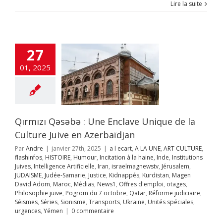
Lire la suite
ure Juive en
erbaïdjan
t
A LA UNE
ART
URE
flashinfos
OIRE
Humour
27
on à la haine
Inde
itutions Juives
01, 2025
ce Artificielle
Iran
aelmagnewstv
alem
JUDAISME
Samarie
Justice
ppés
Kurdistan
avid Adom
Maroc
Qırmızı Qəsəbə : Une Enclave Unique de la
s
News1
Offres
mploi
otages
Culture Juive en Azerbaïdjan
hie juive
Pogrom
Par
Andre
|
janvier 27th, 2025
|
a l ecart
,
A LA UNE
,
ART CULTURE
,
octobre
Qatar
flashinfos
,
HISTOIRE
,
Humour
,
Incitation à la haine
,
Inde
,
Institutions
rme judiciaire
Juives
,
Intelligence Artificielle
,
Iran
,
israelmagnewstv
,
Jérusalem
,
Séries
Sionisme
JUDAISME
,
Judée-Samarie
,
Justice
,
Kidnappés
,
Kurdistan
,
Magen
ts
Ukraine
Unités
David Adom
,
Maroc
,
Médias
,
News1
,
Offres d'emploi
,
otages
,
s
urgences
Yémen
Philosophie juive
,
Pogrom du 7 octobre
,
Qatar
,
Réforme judiciaire
,
Séismes
,
Séries
,
Sionisme
,
Transports
,
Ukraine
,
Unités spéciales
,
urgences
,
Yémen
|
0 commentaire