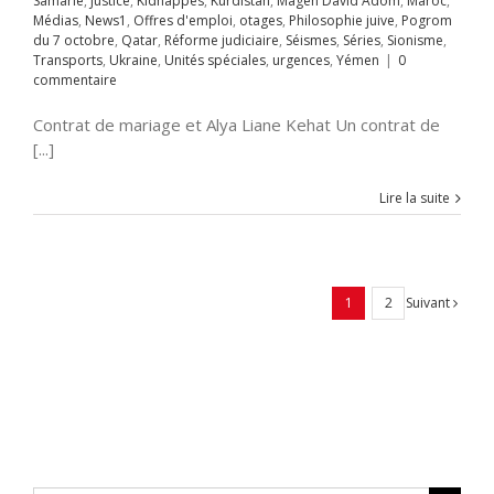
Samarie
,
Justice
,
Kidnappés
,
Kurdistan
,
Magen David Adom
,
Maroc
,
ts
Ukraine
Unités
Médias
,
News1
,
Offres d'emploi
,
otages
,
Philosophie juive
,
Pogrom
s
urgences
Yémen
du 7 octobre
,
Qatar
,
Réforme judiciaire
,
Séismes
,
Séries
,
Sionisme
,
Transports
,
Ukraine
,
Unités spéciales
,
urgences
,
Yémen
|
0
commentaire
Contrat de mariage et Alya Liane Kehat Un contrat de
[...]
Lire la suite
Suivant
1
2