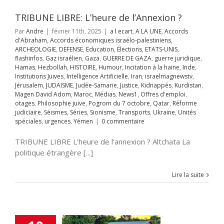
alem
JUDAISME
Samarie
Justice
TRIBUNE LIBRE: L’heure de l’Annexion ?
ppés
Kurdistan
Par
Andre
|
février 11th, 2025
|
a l ecart
,
A LA UNE
,
Accords
avid Adom
Maroc
d'Abraham
,
Accords économiques israélo-palestiniens
,
s
News1
Offres
ARCHEOLOGIE
,
DEFENSE
,
Education
,
Élections
,
ETATS-UNIS
,
mploi
otages
flashinfos
,
Gaz israélien
,
Gaza
,
GUERRE DE GAZA
,
guerre juridique
,
hie juive
Pogrom
Hamas
,
Hezbollah
,
HISTOIRE
,
Humour
,
Incitation à la haine
,
Inde
,
octobre
Qatar
Institutions Juives
,
Intelligence Artificielle
,
Iran
,
israelmagnewstv
,
rme judiciaire
Jérusalem
,
JUDAISME
,
Judée-Samarie
,
Justice
,
Kidnappés
,
Kurdistan
,
Séries
Sionisme
Magen David Adom
,
Maroc
,
Médias
,
News1
,
Offres d'emploi
,
ts
Ukraine
Unités
otages
,
Philosophie juive
,
Pogrom du 7 octobre
,
Qatar
,
Réforme
s
urgences
Yémen
judiciaire
,
Séismes
,
Séries
,
Sionisme
,
Transports
,
Ukraine
,
Unités
spéciales
,
urgences
,
Yémen
|
0 commentaire
TRIBUNE LIBRE L’heure de l’annexion ? Altchata La
 Ramot Naftali
politique étrangère [...]
A UNE
Chine
MMUNAUTE
Lire la suite
rences
DEFENSE
fos
Gaz israélien
UERRE DE GAZA
juridique
Hamas
llah
HISTOIRE
ur
Incitation à la