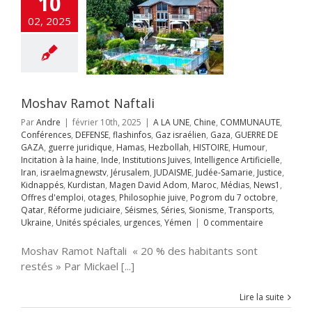
10
Inde
Institutions
02, 2025
es
Intelligence
ificielle
Iran
aelmagnewstv
alem
JUDAISME
Samarie
Justice
ppés
Kurdistan
avid Adom
Maroc
Moshav Ramot Naftali
s
News1
Offres
Par
Andre
|
février 10th, 2025
|
A LA UNE
,
Chine
,
COMMUNAUTE
,
mploi
otages
Conférences
,
DEFENSE
,
flashinfos
,
Gaz israélien
,
Gaza
,
GUERRE DE
hie juive
Pogrom
GAZA
,
guerre juridique
,
Hamas
,
Hezbollah
,
HISTOIRE
,
Humour
,
octobre
Qatar
Incitation à la haine
,
Inde
,
Institutions Juives
,
Intelligence Artificielle
,
rme judiciaire
Iran
,
israelmagnewstv
,
Jérusalem
,
JUDAISME
,
Judée-Samarie
,
Justice
,
Séries
Sionisme
Kidnappés
,
Kurdistan
,
Magen David Adom
,
Maroc
,
Médias
,
News1
,
ts
Ukraine
Unités
ie : l’Atmos 2000
Offres d'emploi
,
otages
,
Philosophie juive
,
Pogrom du 7 octobre
,
s
urgences
Yémen
it détrône le
Qatar
,
Réforme judiciaire
,
Séismes
,
Séries
,
Sionisme
,
Transports
,
 de KNDS France
Ukraine
,
Unités spéciales
,
urgences
,
Yémen
|
0 commentaire
au Maroc
A LA UNE
Accords
Moshav Ramot Naftali « 20 % des habitants sont
braham
Anti-
restés » Par Mickael [...]
me
Antisémitisme
rchéologie
EOLOGIE
Chine
Lire la suite
ech
Conférences