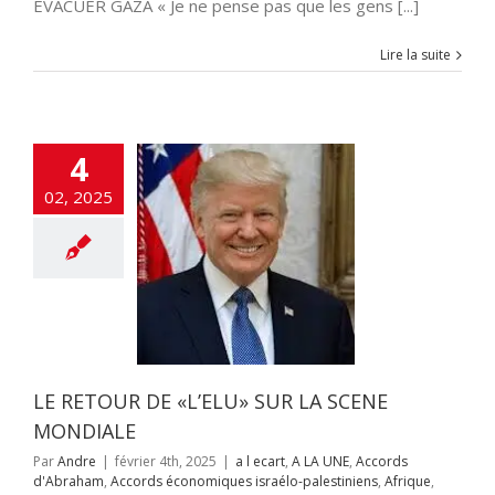
EVACUER GAZA « Je ne pense pas que les gens [...]
A LA UNE
Accords
raham
Accords
miques israélo-
Lire la suite
iens
Afrique
Alya
i-terrorisme
tisémitisme
rchéologie
EOLOGIE
Chine
4
NSE
Education
ons
Elimination
02, 2025
Engin Volant sans
e
ETATS-UNIS
fos
Gaz israélien
UERRE DE GAZA
juridique
Hamas
OIRE
Humour
on à la haine
Inde
itutions Juives
ce Artificielle
Iran
aelmagnewstv
LE RETOUR DE «L’ELU» SUR LA SCENE
alem
JUDAISME
Samarie
Justice
MONDIALE
ppés
Kurdistan
Par
Andre
|
février 4th, 2025
|
a l ecart
,
A LA UNE
,
Accords
avid Adom
Maroc
d'Abraham
,
Accords économiques israélo-palestiniens
,
Afrique
,
s
News1
Offres