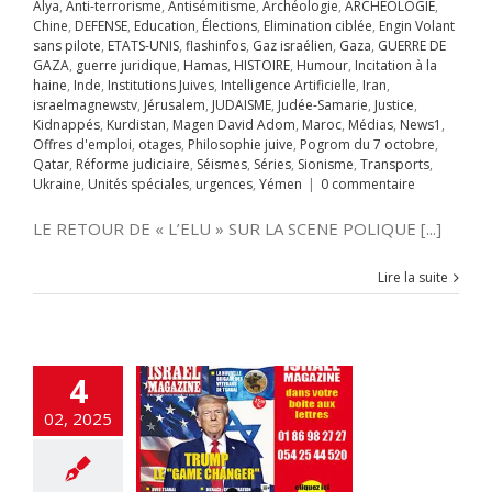
Alya
,
Anti-terrorisme
,
Antisémitisme
,
Archéologie
,
ARCHEOLOGIE
,
mploi
otages
Chine
,
DEFENSE
,
Education
,
Élections
,
Elimination ciblée
,
Engin Volant
hie juive
Pogrom
sans pilote
,
ETATS-UNIS
,
flashinfos
,
Gaz israélien
,
Gaza
,
GUERRE DE
octobre
Qatar
GAZA
,
guerre juridique
,
Hamas
,
HISTOIRE
,
Humour
,
Incitation à la
rme judiciaire
e: la majorité
haine
,
Inde
,
Institutions Juives
,
Intelligence Artificielle
,
Iran
,
Séries
Sionisme
 Israéliens
israelmagnewstv
,
Jérusalem
,
JUDAISME
,
Judée-Samarie
,
Justice
,
ts
Ukraine
Unités
Kidnappés
,
Kurdistan
,
Magen David Adom
,
Maroc
,
Médias
,
News1
,
s
urgences
Yémen
utiennent
Offres d'emploi
,
otages
,
Philosophie juive
,
Pogrom du 7 octobre
,
ion de la Judée,
Qatar
,
Réforme judiciaire
,
Séismes
,
Séries
,
Sionisme
,
Transports
,
 la Samarie
Ukraine
,
Unités spéciales
,
urgences
,
Yémen
|
0 commentaire
A LA UNE
Accords
miques israélo-
LE RETOUR DE « L’ELU » SUR LA SCENE POLIQUE [...]
stiniens
Anti-
me
Antisémitisme
Crimes contre
Lire la suite
nité
criminalité
cybersécurité
cratie
Droit
tion
Élections
tion ciblée
Engin
4
ans pilote
ETATS-
rope-Israël
Fatah-
02, 2025
zim
flashinfos
ion d'Israël
Gaz
Gaza
GUERRE DE
guerre juridique