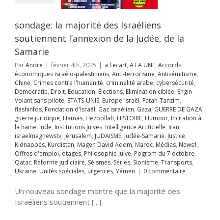
as
Hezbollah
OIRE
Humour
sondage: la majorité des Israéliens
on à la haine
Inde
itutions Juives
soutiennent l’annexion de la Judée, de la
ce Artificielle
Iran
Samarie
aelmagnewstv
alem
JUDAISME
Par
Andre
|
février 4th, 2025
|
a l ecart
,
A LA UNE
,
Accords
Samarie
Justice
économiques israélo-palestiniens
,
Anti-terrorisme
,
Antisémitisme
,
ppés
Kurdistan
Chine
,
Crimes contre l'humanité
,
criminalité arabe
,
cybersécurité
,
avid Adom
Maroc
Démocratie
,
Droit
,
Education
,
Élections
,
Elimination ciblée
,
Engin
s
News1
Offres
Volant sans pilote
,
ETATS-UNIS
,
Europe-Israël
,
Fatah-Tanzim
,
mploi
otages
flashinfos
,
Fondation d'Israël
,
Gaz israélien
,
Gaza
,
GUERRE DE GAZA
,
hie juive
Pogrom
guerre juridique
,
Hamas
,
Hezbollah
,
HISTOIRE
,
Humour
,
Incitation à
octobre
Qatar
la haine
,
Inde
,
Institutions Juives
,
Intelligence Artificielle
,
Iran
,
rme judiciaire
israelmagnewstv
,
Jérusalem
,
JUDAISME
,
Judée-Samarie
,
Justice
,
Séries
Sionisme
Kidnappés
,
Kurdistan
,
Magen David Adom
,
Maroc
,
Médias
,
News1
,
ts
Ukraine
Unités
Offres d'emploi
,
otages
,
Philosophie juive
,
Pogrom du 7 octobre
,
s
urgences
Yémen
Qatar
,
Réforme judiciaire
,
Séismes
,
Séries
,
Sionisme
,
Transports
,
Ukraine
,
Unités spéciales
,
urgences
,
Yémen
|
0 commentaire
Un nouveau sondage montre que la majorité des
Israéliens soutiennent [...]
ı Qəsəbə : Une
e Unique de la