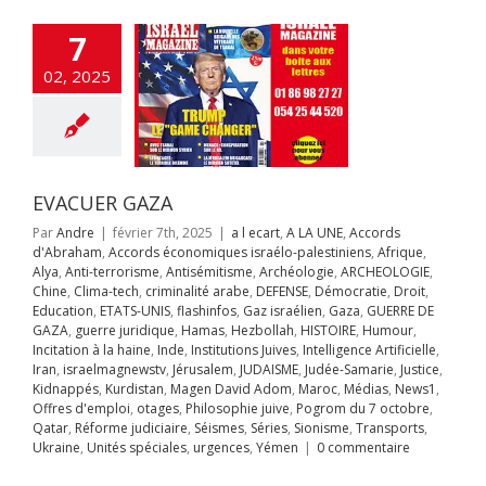
cratie
Droit
ion
ETATS-UNIS
7
fos
Gaz israélien
UERRE DE GAZA
02, 2025
juridique
Hamas
llah
HISTOIRE
ur
Incitation à la
Inde
Institutions
es
Intelligence
ificielle
Iran
EVACUER GAZA
aelmagnewstv
alem
JUDAISME
Par
Andre
|
février 7th, 2025
|
a l ecart
,
A LA UNE
,
Accords
Samarie
Justice
d'Abraham
,
Accords économiques israélo-palestiniens
,
Afrique
,
ppés
Kurdistan
Alya
,
Anti-terrorisme
,
Antisémitisme
,
Archéologie
,
ARCHEOLOGIE
,
avid Adom
Maroc
Chine
,
Clima-tech
,
criminalité arabe
,
DEFENSE
,
Démocratie
,
Droit
,
s
News1
Offres
Education
,
ETATS-UNIS
,
flashinfos
,
Gaz israélien
,
Gaza
,
GUERRE DE
mploi
otages
GAZA
,
guerre juridique
,
Hamas
,
Hezbollah
,
HISTOIRE
,
Humour
,
hie juive
Pogrom
Incitation à la haine
,
Inde
,
Institutions Juives
,
Intelligence Artificielle
,
octobre
Qatar
Iran
,
israelmagnewstv
,
Jérusalem
,
JUDAISME
,
Judée-Samarie
,
Justice
,
rme judiciaire
Kidnappés
,
Kurdistan
,
Magen David Adom
,
Maroc
,
Médias
,
News1
,
Séries
Sionisme
Offres d'emploi
,
otages
,
Philosophie juive
,
Pogrom du 7 octobre
,
ts
Ukraine
Unités
OUR DE «L’ELU»
Qatar
,
Réforme judiciaire
,
Séismes
,
Séries
,
Sionisme
,
Transports
,
s
urgences
Yémen
R LA SCENE
Ukraine
,
Unités spéciales
,
urgences
,
Yémen
|
0 commentaire
ONDIALE