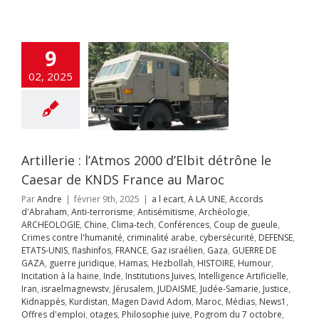
e gueule
Crimes
re l'humanité
inalité arabe
curité
DEFENSE
9
UNIS
flashinfos
E
Gaz israélien
02, 2025
UERRE DE GAZA
juridique
Hamas
llah
HISTOIRE
ur
Incitation à la
Inde
Institutions
es
Intelligence
Artillerie : l’Atmos 2000 d’Elbit détrône le
ificielle
Iran
aelmagnewstv
Caesar de KNDS France au Maroc
alem
JUDAISME
Par
Andre
|
février 9th, 2025
|
a l ecart
,
A LA UNE
,
Accords
Samarie
Justice
d'Abraham
,
Anti-terrorisme
,
Antisémitisme
,
Archéologie
,
ppés
Kurdistan
ARCHEOLOGIE
,
Chine
,
Clima-tech
,
Conférences
,
Coup de gueule
,
avid Adom
Maroc
Crimes contre l'humanité
,
criminalité arabe
,
cybersécurité
,
DEFENSE
,
s
News1
Offres
ETATS-UNIS
,
flashinfos
,
FRANCE
,
Gaz israélien
,
Gaza
,
GUERRE DE
mploi
otages
GAZA
,
guerre juridique
,
Hamas
,
Hezbollah
,
HISTOIRE
,
Humour
,
hie juive
Pogrom
Incitation à la haine
,
Inde
,
Institutions Juives
,
Intelligence Artificielle
,
octobre
Qatar
Iran
,
israelmagnewstv
,
Jérusalem
,
JUDAISME
,
Judée-Samarie
,
Justice
,
rme judiciaire
Kidnappés
,
Kurdistan
,
Magen David Adom
,
Maroc
,
Médias
,
News1
,
Séries
Sionisme
Offres d'emploi
,
otages
,
Philosophie juive
,
Pogrom du 7 octobre
,
ts
Ukraine
Unités