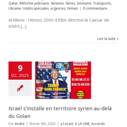
Qatar
,
Réforme judiciaire
,
Séismes
,
Séries
,
Sionisme
,
Transports
,
s
urgences
Yémen
l s’installe en
Ukraine
,
Unités spéciales
,
urgences
,
Yémen
|
0 commentaire
oire syrien au-
là du Golan
Artillerie : l'Atmos 2000 d'Elbit détrône le Caesar de
A LA UNE
Accords
KNDS [...]
raham
Accords
miques israélo-
iens
Afrique
Alya
Lire la suite
i-terrorisme
tisémitisme
rchéologie
EOLOGIE
Chine
ech
cybersécurité
9
NSE
flashinfos
 DE GAZA
guerre
02, 2025
dique
Hamas
llah
HISTOIRE
ur
Incitation à la
Inde
Institutions
es
Intelligence
ificielle
Iran
Israël s’installe en territoire syrien au-delà
aelmagnewstv
alem
JUDAISME
du Golan
Samarie
Justice
ppés
Kurdistan
Par
Andre
|
février 9th, 2025
|
a l ecart
,
A LA UNE
,
Accords