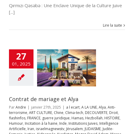
Qırmızı Qəsəbə : Une Enclave Unique de la Culture Juive
t de mariage et
[...]
Alya
t
A LA UNE
Alya
terrorisme
ART
Lire la suite
RE
Chine
Clima-
COUVERTE
Droit
os
FRANCE
guerre
dique
Hamas
llah
HISTOIRE
27
ur
Incitation à la
Inde
Institutions
01, 2025
es
Intelligence
ificielle
Iran
aelmagnewstv
alem
JUDAISME
Samarie
Justice
ppés
Kurdistan
Contrat de mariage et Alya
avid Adom
Maroc
s
News1
Offres
Par
Andre
|
janvier 27th, 2025
|
a l ecart
,
A LA UNE
,
Alya
,
Anti-
mploi
otages
terrorisme
,
ART CULTURE
,
Chine
,
Clima-tech
,
DECOUVERTE
,
Droit
,
hie juive
Pogrom
flashinfos
,
FRANCE
,
guerre juridique
,
Hamas
,
Hezbollah
,
HISTOIRE
,
octobre
Qatar
Humour
,
Incitation à la haine
,
Inde
,
Institutions Juives
,
Intelligence
rme judiciaire
Artificielle
,
Iran
,
israelmagnewstv
,
Jérusalem
,
JUDAISME
,
Judée-
Séries
Sionisme