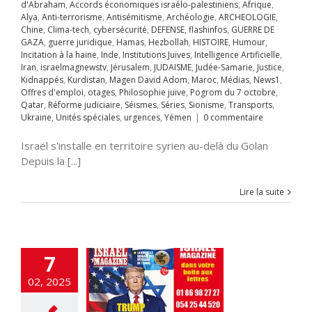
avid Adom
Maroc
d'Abraham
,
Accords économiques israélo-palestiniens
,
Afrique
,
s
News1
Offres
Alya
,
Anti-terrorisme
,
Antisémitisme
,
Archéologie
,
ARCHEOLOGIE
,
mploi
otages
Chine
,
Clima-tech
,
cybersécurité
,
DEFENSE
,
flashinfos
,
GUERRE DE
hie juive
Pogrom
GAZA
,
guerre juridique
,
Hamas
,
Hezbollah
,
HISTOIRE
,
Humour
,
octobre
Qatar
Incitation à la haine
,
Inde
,
Institutions Juives
,
Intelligence Artificielle
,
rme judiciaire
Iran
,
israelmagnewstv
,
Jérusalem
,
JUDAISME
,
Judée-Samarie
,
Justice
,
Séries
Sionisme
Kidnappés
,
Kurdistan
,
Magen David Adom
,
Maroc
,
Médias
,
News1
,
ts
Ukraine
Unités
Offres d'emploi
,
otages
,
Philosophie juive
,
Pogrom du 7 octobre
,
ACUER GAZA
s
urgences
Yémen
Qatar
,
Réforme judiciaire
,
Séismes
,
Séries
,
Sionisme
,
Transports
,
A LA UNE
Accords
Ukraine
,
Unités spéciales
,
urgences
,
Yémen
|
0 commentaire
raham
Accords
miques israélo-
Israël s'installe en territoire syrien au-delà du Golan
iens
Afrique
Alya
Depuis la [...]
i-terrorisme
tisémitisme
Lire la suite
rchéologie
EOLOGIE
Chine
tech
criminalité
abe
DEFENSE
cratie
Droit
ion
ETATS-UNIS
7
fos
Gaz israélien
UERRE DE GAZA
02, 2025
juridique
Hamas
llah
HISTOIRE