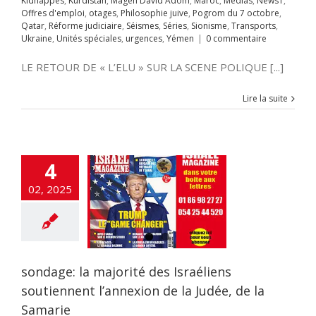
Kidnappés
,
Kurdistan
,
Magen David Adom
,
Maroc
,
Médias
,
News1
,
s
urgences
Yémen
utiennent
Offres d'emploi
,
otages
,
Philosophie juive
,
Pogrom du 7 octobre
,
ion de la Judée,
Qatar
,
Réforme judiciaire
,
Séismes
,
Séries
,
Sionisme
,
Transports
,
 la Samarie
Ukraine
,
Unités spéciales
,
urgences
,
Yémen
|
0 commentaire
A LA UNE
Accords
miques israélo-
LE RETOUR DE « L’ELU » SUR LA SCENE POLIQUE [...]
stiniens
Anti-
me
Antisémitisme
Crimes contre
Lire la suite
nité
criminalité
cybersécurité
cratie
Droit
tion
Élections
tion ciblée
Engin
4
ans pilote
ETATS-
rope-Israël
Fatah-
02, 2025
zim
flashinfos
ion d'Israël
Gaz
Gaza
GUERRE DE
guerre juridique
as
Hezbollah
OIRE
Humour
sondage: la majorité des Israéliens
on à la haine
Inde
itutions Juives
soutiennent l’annexion de la Judée, de la
ce Artificielle
Iran
Samarie
aelmagnewstv