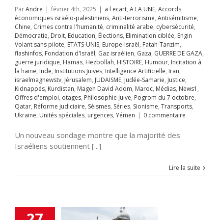
alem
JUDAISME
Par
Andre
|
février 4th, 2025
|
a l ecart
,
A LA UNE
,
Accords
Samarie
Justice
économiques israélo-palestiniens
,
Anti-terrorisme
,
Antisémitisme
,
ppés
Kurdistan
Chine
,
Crimes contre l'humanité
,
criminalité arabe
,
cybersécurité
,
avid Adom
Maroc
Démocratie
,
Droit
,
Education
,
Élections
,
Elimination ciblée
,
Engin
s
News1
Offres
Volant sans pilote
,
ETATS-UNIS
,
Europe-Israël
,
Fatah-Tanzim
,
mploi
otages
flashinfos
,
Fondation d'Israël
,
Gaz israélien
,
Gaza
,
GUERRE DE GAZA
,
hie juive
Pogrom
guerre juridique
,
Hamas
,
Hezbollah
,
HISTOIRE
,
Humour
,
Incitation à
octobre
Qatar
la haine
,
Inde
,
Institutions Juives
,
Intelligence Artificielle
,
Iran
,
rme judiciaire
israelmagnewstv
,
Jérusalem
,
JUDAISME
,
Judée-Samarie
,
Justice
,
Séries
Sionisme
Kidnappés
,
Kurdistan
,
Magen David Adom
,
Maroc
,
Médias
,
News1
,
ts
Ukraine
Unités
Offres d'emploi
,
otages
,
Philosophie juive
,
Pogrom du 7 octobre
,
s
urgences
Yémen
Qatar
,
Réforme judiciaire
,
Séismes
,
Séries
,
Sionisme
,
Transports
,
Ukraine
,
Unités spéciales
,
urgences
,
Yémen
|
0 commentaire
Un nouveau sondage montre que la majorité des
Israéliens soutiennent [...]
ı Qəsəbə : Une
e Unique de la
Lire la suite
ure Juive en
erbaïdjan
t
A LA UNE
ART
URE
flashinfos
OIRE
Humour
27
on à la haine
Inde