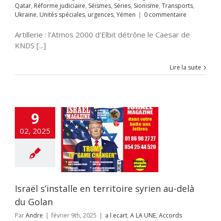
Qatar
,
Réforme judiciaire
,
Séismes
,
Séries
,
Sionisme
,
Transports
,
s
urgences
Yémen
l s’installe en
Ukraine
,
Unités spéciales
,
urgences
,
Yémen
|
0 commentaire
oire syrien au-
là du Golan
Artillerie : l'Atmos 2000 d'Elbit détrône le Caesar de
A LA UNE
Accords
KNDS [...]
raham
Accords
miques israélo-
iens
Afrique
Alya
Lire la suite
i-terrorisme
tisémitisme
rchéologie
EOLOGIE
Chine
ech
cybersécurité
9
NSE
flashinfos
 DE GAZA
guerre
02, 2025
dique
Hamas
llah
HISTOIRE
ur
Incitation à la
Inde
Institutions
es
Intelligence
ificielle
Iran
Israël s’installe en territoire syrien au-delà
aelmagnewstv
alem
JUDAISME
du Golan
Samarie
Justice
ppés
Kurdistan
Par
Andre
|
février 9th, 2025
|
a l ecart
,
A LA UNE
,
Accords