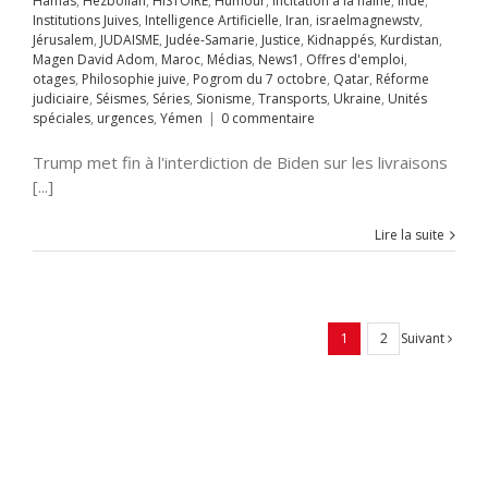
Hamas
,
Hezbollah
,
HISTOIRE
,
Humour
,
Incitation à la haine
,
Inde
,
octobre
Qatar
Institutions Juives
,
Intelligence Artificielle
,
Iran
,
israelmagnewstv
,
rme judiciaire
Jérusalem
,
JUDAISME
,
Judée-Samarie
,
Justice
,
Kidnappés
,
Kurdistan
,
Séries
Sionisme
Magen David Adom
,
Maroc
,
Médias
,
News1
,
Offres d'emploi
,
ts
Ukraine
Unités
otages
,
Philosophie juive
,
Pogrom du 7 octobre
,
Qatar
,
Réforme
s
urgences
Yémen
judiciaire
,
Séismes
,
Séries
,
Sionisme
,
Transports
,
Ukraine
,
Unités
spéciales
,
urgences
,
Yémen
|
0 commentaire
Trump met fin à l'interdiction de Biden sur les livraisons
[...]
Lire la suite
Suivant
1
2