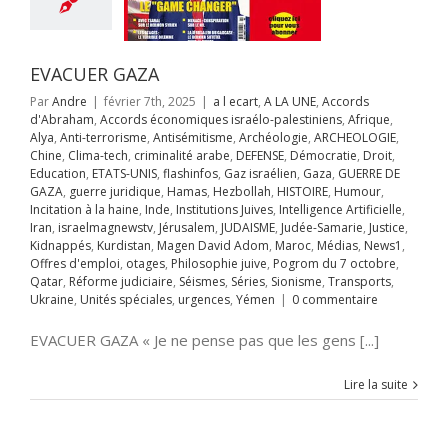
ur
Incitation à la
Inde
Institutions
es
Intelligence
ificielle
Iran
EVACUER GAZA
aelmagnewstv
alem
JUDAISME
Par
Andre
|
février 7th, 2025
|
a l ecart
,
A LA UNE
,
Accords
Samarie
Justice
d'Abraham
,
Accords économiques israélo-palestiniens
,
Afrique
,
ppés
Kurdistan
Alya
,
Anti-terrorisme
,
Antisémitisme
,
Archéologie
,
ARCHEOLOGIE
,
avid Adom
Maroc
Chine
,
Clima-tech
,
criminalité arabe
,
DEFENSE
,
Démocratie
,
Droit
,
s
News1
Offres
Education
,
ETATS-UNIS
,
flashinfos
,
Gaz israélien
,
Gaza
,
GUERRE DE
mploi
otages
GAZA
,
guerre juridique
,
Hamas
,
Hezbollah
,
HISTOIRE
,
Humour
,
hie juive
Pogrom
Incitation à la haine
,
Inde
,
Institutions Juives
,
Intelligence Artificielle
,
octobre
Qatar
Iran
,
israelmagnewstv
,
Jérusalem
,
JUDAISME
,
Judée-Samarie
,
Justice
,
rme judiciaire
Kidnappés
,
Kurdistan
,
Magen David Adom
,
Maroc
,
Médias
,
News1
,
Séries
Sionisme
Offres d'emploi
,
otages
,
Philosophie juive
,
Pogrom du 7 octobre
,
ts
Ukraine
Unités
OUR DE «L’ELU»
Qatar
,
Réforme judiciaire
,
Séismes
,
Séries
,
Sionisme
,
Transports
,
s
urgences
Yémen
R LA SCENE
Ukraine
,
Unités spéciales
,
urgences
,
Yémen
|
0 commentaire
ONDIALE
EVACUER GAZA « Je ne pense pas que les gens [...]
A LA UNE
Accords
raham
Accords
miques israélo-
Lire la suite
iens
Afrique
Alya
i-terrorisme
tisémitisme
rchéologie