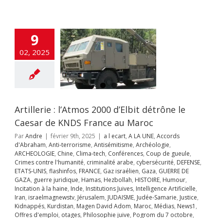
e gueule
Crimes
re l'humanité
inalité arabe
curité
DEFENSE
9
UNIS
flashinfos
E
Gaz israélien
02, 2025
UERRE DE GAZA
juridique
Hamas
llah
HISTOIRE
ur
Incitation à la
Inde
Institutions
es
Intelligence
Artillerie : l’Atmos 2000 d’Elbit détrône le
ificielle
Iran
aelmagnewstv
Caesar de KNDS France au Maroc
alem
JUDAISME
Par
Andre
|
février 9th, 2025
|
a l ecart
,
A LA UNE
,
Accords
Samarie
Justice
d'Abraham
,
Anti-terrorisme
,
Antisémitisme
,
Archéologie
,
ppés
Kurdistan
ARCHEOLOGIE
,
Chine
,
Clima-tech
,
Conférences
,
Coup de gueule
,
avid Adom
Maroc
Crimes contre l'humanité
,
criminalité arabe
,
cybersécurité
,
DEFENSE
,
s
News1
Offres
ETATS-UNIS
,
flashinfos
,
FRANCE
,
Gaz israélien
,
Gaza
,
GUERRE DE
mploi
otages
GAZA
,
guerre juridique
,
Hamas
,
Hezbollah
,
HISTOIRE
,
Humour
,
hie juive
Pogrom
Incitation à la haine
,
Inde
,
Institutions Juives
,
Intelligence Artificielle
,
octobre
Qatar
Iran
,
israelmagnewstv
,
Jérusalem
,
JUDAISME
,
Judée-Samarie
,
Justice
,
rme judiciaire
Kidnappés
,
Kurdistan
,
Magen David Adom
,
Maroc
,
Médias
,
News1
,
Séries
Sionisme
Offres d'emploi
,
otages
,
Philosophie juive
,
Pogrom du 7 octobre
,
ts
Ukraine
Unités