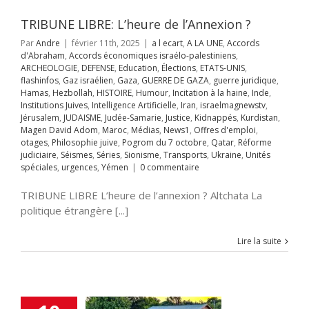
alem
JUDAISME
Samarie
Justice
TRIBUNE LIBRE: L’heure de l’Annexion ?
ppés
Kurdistan
Par
Andre
|
février 11th, 2025
|
a l ecart
,
A LA UNE
,
Accords
avid Adom
Maroc
d'Abraham
,
Accords économiques israélo-palestiniens
,
s
News1
Offres
ARCHEOLOGIE
,
DEFENSE
,
Education
,
Élections
,
ETATS-UNIS
,
mploi
otages
flashinfos
,
Gaz israélien
,
Gaza
,
GUERRE DE GAZA
,
guerre juridique
,
hie juive
Pogrom
Hamas
,
Hezbollah
,
HISTOIRE
,
Humour
,
Incitation à la haine
,
Inde
,
octobre
Qatar
Institutions Juives
,
Intelligence Artificielle
,
Iran
,
israelmagnewstv
,
rme judiciaire
Jérusalem
,
JUDAISME
,
Judée-Samarie
,
Justice
,
Kidnappés
,
Kurdistan
,
Séries
Sionisme
Magen David Adom
,
Maroc
,
Médias
,
News1
,
Offres d'emploi
,
ts
Ukraine
Unités
otages
,
Philosophie juive
,
Pogrom du 7 octobre
,
Qatar
,
Réforme
s
urgences
Yémen
judiciaire
,
Séismes
,
Séries
,
Sionisme
,
Transports
,
Ukraine
,
Unités
spéciales
,
urgences
,
Yémen
|
0 commentaire
TRIBUNE LIBRE L’heure de l’annexion ? Altchata La
 Ramot Naftali
politique étrangère [...]
A UNE
Chine
MMUNAUTE
Lire la suite
rences
DEFENSE
fos
Gaz israélien
UERRE DE GAZA
juridique
Hamas
llah
HISTOIRE
ur
Incitation à la