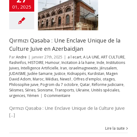
itutions Juives
01, 2025
ce Artificielle
Iran
aelmagnewstv
alem
JUDAISME
Samarie
Justice
ppés
Kurdistan
avid Adom
Maroc
Qırmızı Qəsəbə : Une Enclave Unique de la
s
News1
Offres
mploi
otages
Culture Juive en Azerbaïdjan
hie juive
Pogrom
Par
Andre
|
janvier 27th, 2025
|
a l ecart
,
A LA UNE
,
ART CULTURE
,
octobre
Qatar
flashinfos
,
HISTOIRE
,
Humour
,
Incitation à la haine
,
Inde
,
Institutions
rme judiciaire
Juives
,
Intelligence Artificielle
,
Iran
,
israelmagnewstv
,
Jérusalem
,
Séries
Sionisme
JUDAISME
,
Judée-Samarie
,
Justice
,
Kidnappés
,
Kurdistan
,
Magen
ts
Ukraine
Unités
David Adom
,
Maroc
,
Médias
,
News1
,
Offres d'emploi
,
otages
,
s
urgences
Yémen
Philosophie juive
,
Pogrom du 7 octobre
,
Qatar
,
Réforme judiciaire
,
Séismes
,
Séries
,
Sionisme
,
Transports
,
Ukraine
,
Unités spéciales
,
urgences
,
Yémen
|
0 commentaire
Qırmızı Qəsəbə : Une Enclave Unique de la Culture Juive
t de mariage et
[...]
Alya
t
A LA UNE
Alya
terrorisme
ART
Lire la suite
RE
Chine
Clima-