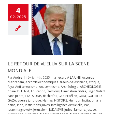
EOLOGIE
Chine
4
NSE
Education
ons
Elimination
02, 2025
Engin Volant sans
e
ETATS-UNIS
fos
Gaz israélien
UERRE DE GAZA
juridique
Hamas
OIRE
Humour
on à la haine
Inde
itutions Juives
ce Artificielle
Iran
aelmagnewstv
LE RETOUR DE «L’ELU» SUR LA SCENE
alem
JUDAISME
Samarie
Justice
MONDIALE
ppés
Kurdistan
Par
Andre
|
février 4th, 2025
|
a l ecart
,
A LA UNE
,
Accords
avid Adom
Maroc
d'Abraham
,
Accords économiques israélo-palestiniens
,
Afrique
,
s
News1
Offres
Alya
,
Anti-terrorisme
,
Antisémitisme
,
Archéologie
,
ARCHEOLOGIE
,
mploi
otages
Chine
,
DEFENSE
,
Education
,
Élections
,
Elimination ciblée
,
Engin Volant
hie juive
Pogrom
sans pilote
,
ETATS-UNIS
,
flashinfos
,
Gaz israélien
,
Gaza
,
GUERRE DE
octobre
Qatar
GAZA
,
guerre juridique
,
Hamas
,
HISTOIRE
,
Humour
,
Incitation à la
rme judiciaire
e: la majorité
haine
,
Inde
,
Institutions Juives
,
Intelligence Artificielle
,
Iran
,
Séries
Sionisme
 Israéliens
israelmagnewstv
,
Jérusalem
,
JUDAISME
,
Judée-Samarie
,
Justice
,
ts
Ukraine
Unités