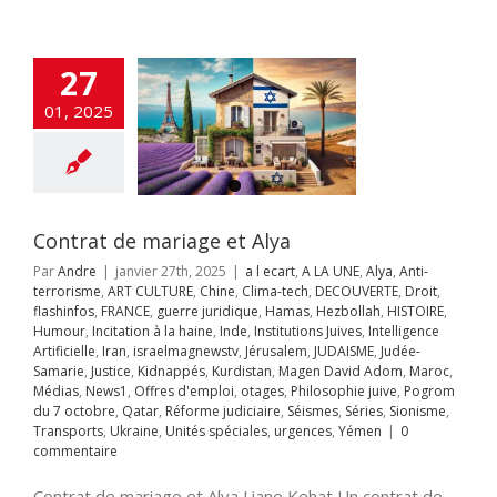
COUVERTE
Droit
os
FRANCE
guerre
dique
Hamas
llah
HISTOIRE
27
ur
Incitation à la
Inde
Institutions
01, 2025
es
Intelligence
ificielle
Iran
aelmagnewstv
alem
JUDAISME
Samarie
Justice
ppés
Kurdistan
Contrat de mariage et Alya
avid Adom
Maroc
s
News1
Offres
Par
Andre
|
janvier 27th, 2025
|
a l ecart
,
A LA UNE
,
Alya
,
Anti-
mploi
otages
terrorisme
,
ART CULTURE
,
Chine
,
Clima-tech
,
DECOUVERTE
,
Droit
,
hie juive
Pogrom
flashinfos
,
FRANCE
,
guerre juridique
,
Hamas
,
Hezbollah
,
HISTOIRE
,
octobre
Qatar
Humour
,
Incitation à la haine
,
Inde
,
Institutions Juives
,
Intelligence
rme judiciaire
Artificielle
,
Iran
,
israelmagnewstv
,
Jérusalem
,
JUDAISME
,
Judée-
Séries
Sionisme
Samarie
,
Justice
,
Kidnappés
,
Kurdistan
,
Magen David Adom
,
Maroc
,
ts
Ukraine
Unités
Médias
,
News1
,
Offres d'emploi
,
otages
,
Philosophie juive
,
Pogrom
s
urgences
Yémen
du 7 octobre
,
Qatar
,
Réforme judiciaire
,
Séismes
,
Séries
,
Sionisme
,
mp met fin à
Transports
,
Ukraine
,
Unités spéciales
,
urgences
,
Yémen
|
0
diction de Biden
commentaire
s livraisons de
bes à Israël
Contrat de mariage et Alya Liane Kehat Un contrat de