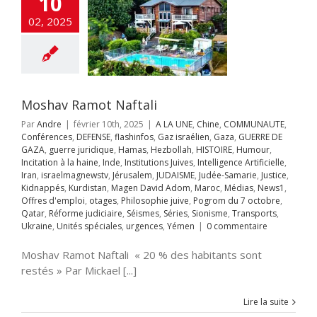
10
Inde
Institutions
02, 2025
es
Intelligence
ificielle
Iran
aelmagnewstv
alem
JUDAISME
Samarie
Justice
ppés
Kurdistan
avid Adom
Maroc
Moshav Ramot Naftali
s
News1
Offres
Par
Andre
|
février 10th, 2025
|
A LA UNE
,
Chine
,
COMMUNAUTE
,
mploi
otages
Conférences
,
DEFENSE
,
flashinfos
,
Gaz israélien
,
Gaza
,
GUERRE DE
hie juive
Pogrom
GAZA
,
guerre juridique
,
Hamas
,
Hezbollah
,
HISTOIRE
,
Humour
,
octobre
Qatar
Incitation à la haine
,
Inde
,
Institutions Juives
,
Intelligence Artificielle
,
rme judiciaire
Iran
,
israelmagnewstv
,
Jérusalem
,
JUDAISME
,
Judée-Samarie
,
Justice
,
Séries
Sionisme
Kidnappés
,
Kurdistan
,
Magen David Adom
,
Maroc
,
Médias
,
News1
,
ts
Ukraine
Unités
ie : l’Atmos 2000
Offres d'emploi
,
otages
,
Philosophie juive
,
Pogrom du 7 octobre
,
s
urgences
Yémen
it détrône le
Qatar
,
Réforme judiciaire
,
Séismes
,
Séries
,
Sionisme
,
Transports
,
 de KNDS France
Ukraine
,
Unités spéciales
,
urgences
,
Yémen
|
0 commentaire
au Maroc
A LA UNE
Accords
Moshav Ramot Naftali « 20 % des habitants sont
braham
Anti-
restés » Par Mickael [...]
me
Antisémitisme
rchéologie
EOLOGIE
Chine
Lire la suite
ech
Conférences