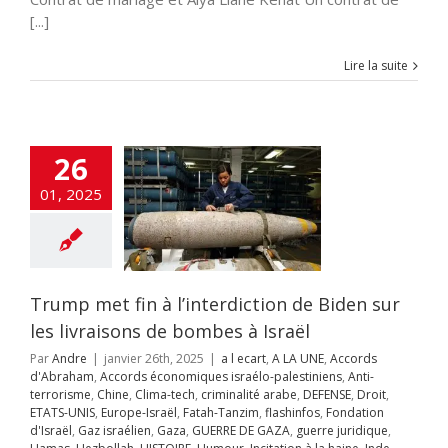
A LA UNE
Accords
[...]
raham
Accords
miques israélo-
stiniens
Anti-
Lire la suite
sme
Chine
Clima-
riminalité arabe
Droit
ETATS-UNIS
e-Israël
Fatah-
zim
flashinfos
26
ion d'Israël
Gaz
Gaza
GUERRE DE
01, 2025
guerre juridique
as
Hezbollah
OIRE
Humour
on à la haine
Inde
itutions Juives
ce Artificielle
Iran
Trump met fin à l’interdiction de Biden sur
aelmagnewstv
les livraisons de bombes à Israël
alem
JUDAISME
Samarie
Justice
Par
Andre
|
janvier 26th, 2025
|
a l ecart
,
A LA UNE
,
Accords
ppés
Kurdistan
d'Abraham
,
Accords économiques israélo-palestiniens
,
Anti-
avid Adom
Maroc
terrorisme
,
Chine
,
Clima-tech
,
criminalité arabe
,
DEFENSE
,
Droit
,
s
News1
Offres
ETATS-UNIS
,
Europe-Israël
,
Fatah-Tanzim
,
flashinfos
,
Fondation
mploi
otages
d'Israël
,
Gaz israélien
,
Gaza
,
GUERRE DE GAZA
,
guerre juridique
,
hie juive
Pogrom