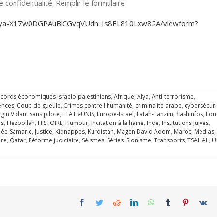
confidentialité. Remplir le formulaire
KjEya-X17w0DGPAuBlCGvqVUdh_Is8EL810Lxw82A/viewform?
cords économiques israélo-palestiniens
,
Afrique
,
Alya
,
Anti-terrorisme
,
ences
,
Coup de gueule
,
Crimes contre l'humanité
,
criminalité arabe
,
cybersécuri
ngin Volant sans pilote
,
ETATS-UNIS
,
Europe-Israël
,
Fatah-Tanzim
,
flashinfos
,
Fon
s
,
Hezbollah
,
HISTOIRE
,
Humour
,
Incitation à la haine
,
Inde
,
Institutions Juives
,
dée-Samarie
,
Justice
,
Kidnappés
,
Kurdistan
,
Magen David Adom
,
Maroc
,
Médias
,
bre
,
Qatar
,
Réforme judiciaire
,
Séismes
,
Séries
,
Sionisme
,
Transports
,
TSAHAL
,
U
Facebook
Twitter
Reddit
LinkedIn
WhatsApp
Tumblr
Pinterest
Vk