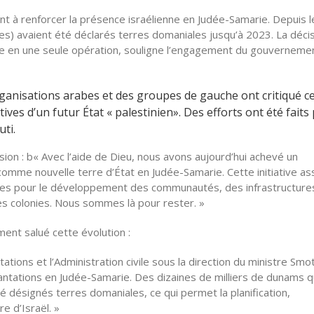
ant à renforcer la présence israélienne en Judée-Samarie. Depuis l
s) avaient été déclarés terres domaniales jusqu’à 2023. La déci
icie en une seule opération, souligne l’engagement du gouverneme
ganisations arabes et des groupes de gauche ont critiqué c
ives d’un futur État « palestinien». Des efforts ont été faits
uti.
ision : b« Avec l’aide de Dieu, nous avons aujourd’hui achevé un
me nouvelle terre d’État en Judée-Samarie. Cette initiative as
ières pour le développement des communautés, des infrastructure
les colonies. Nous sommes là pour rester. »
ment salué cette évolution :
ations et l’Administration civile sous la direction du ministre Smot
ntations en Judée-Samarie. Des dizaines de milliers de dunams q
é désignés terres domaniales, ce qui permet la planification,
e d’Israël. »