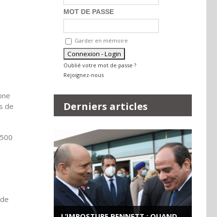
MOT DE PASSE
Garder en mémoire
Oublié votre mot de passe ?
Rejoignez-nous
zone
Derniers articles
ns de
 500
s
 de
L’IMPOSTURE BENNETT : QUAND