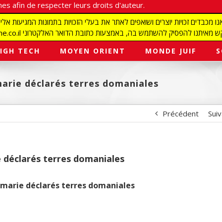
es afin de respecter leurs droits d'auteur.
redaction@israelmagazine.co.il סיק להשתמש בה, באמצעות כתובת הדואר האלקטרוני
IGH TECH
MOYEN ORIENT
MONDE JUIF
S
arie déclarés terres domaniales
Précédent
Sui
 déclarés terres domaniales
amarie déclarés terres domaniales