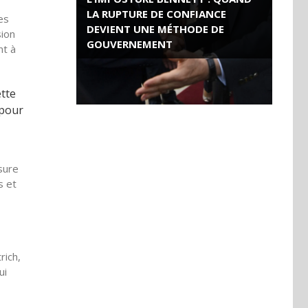
LA RUPTURE DE CONFIANCE
es
DEVIENT UNE MÉTHODE DE
sion
GOUVERNEMENT
nt à
ROSE VALLAND, HEROÏNE DE LA
RESISTANCE FRANÇAISE
ette
 pour
sure
s et
rich,
ui