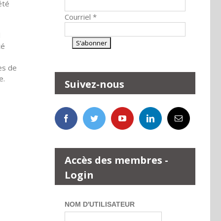
été
Courriel
*
l
té
res de
e.
Suivez-nous
Accès des membres -
Login
NOM D'UTILISATEUR