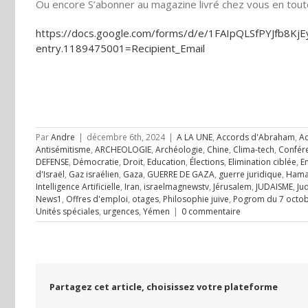
Ou encore S’abonner au magazine livré chez vous en toute 
https://docs.google.com/forms/d/e/1FAIpQLSfPYJfb8
entry.1189475001=Recipient_Email
Par
Andre
|
décembre 6th, 2024
|
A LA UNE
,
Accords d'Abraham
,
Ac
Antisémitisme
,
ARCHEOLOGIE
,
Archéologie
,
Chine
,
Clima-tech
,
Confér
DEFENSE
,
Démocratie
,
Droit
,
Education
,
Élections
,
Elimination ciblée
,
E
d'Israël
,
Gaz israélien
,
Gaza
,
GUERRE DE GAZA
,
guerre juridique
,
Hama
Intelligence Artificielle
,
Iran
,
israelmagnewstv
,
Jérusalem
,
JUDAISME
,
Ju
News1
,
Offres d'emploi
,
otages
,
Philosophie juive
,
Pogrom du 7 octo
Unités spéciales
,
urgences
,
Yémen
|
0 commentaire
Partagez cet article, choisissez votre plateforme