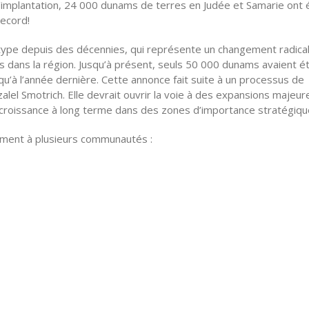
implantation, 24 000 dunams de terres en Judée et Samarie ont 
record!
e type depuis des décennies, qui représente un changement radica
res dans la région. Jusqu’à présent, seuls 50 000 dunams avaient é
u’à l’année dernière. Cette annonce fait suite à un processus de
zalel Smotrich. Elle devrait ouvrir la voie à des expansions majeu
 croissance à long terme dans des zones d’importance stratégiqu
ement à plusieurs communautés :