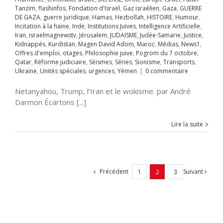
avid Adom
Maroc
Tanzim
,
flashinfos
,
Fondation d'Israël
,
Gaz israélien
,
Gaza
,
GUERRE
s
News1
Offres
DE GAZA
,
guerre juridique
,
Hamas
,
Hezbollah
,
HISTOIRE
,
Humour
,
mploi
otages
Incitation à la haine
,
Inde
,
Institutions Juives
,
Intelligence Artificielle
,
hie juive
Pogrom
Iran
,
israelmagnewstv
,
Jérusalem
,
JUDAISME
,
Judée-Samarie
,
Justice
,
octobre
Qatar
Kidnappés
,
Kurdistan
,
Magen David Adom
,
Maroc
,
Médias
,
News1
,
rme judiciaire
Offres d'emploi
,
otages
,
Philosophie juive
,
Pogrom du 7 octobre
,
Séries
Sionisme
Qatar
,
Réforme judiciaire
,
Séismes
,
Séries
,
Sionisme
,
Transports
,
ts
Ukraine
Unités
Ukraine
,
Unités spéciales
,
urgences
,
Yémen
|
0 commentaire
s
urgences
Yémen
Netanyahou, Trump, l’Iran et le wokisme. par André
Darmon Écartons [...]
Lire la suite
Précédent
Suivant
1
2
3