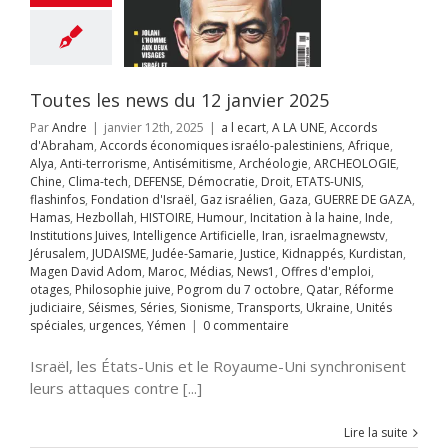
as
Hezbollah
OIRE
Humour
on à la haine
Inde
itutions Juives
ce Artificielle
Iran
Toutes les news du 12 janvier 2025
aelmagnewstv
alem
JUDAISME
Par
Andre
|
janvier 12th, 2025
|
a l ecart
,
A LA UNE
,
Accords
Samarie
Justice
d'Abraham
,
Accords économiques israélo-palestiniens
,
Afrique
,
ppés
Kurdistan
Alya
,
Anti-terrorisme
,
Antisémitisme
,
Archéologie
,
ARCHEOLOGIE
,
avid Adom
Maroc
Chine
,
Clima-tech
,
DEFENSE
,
Démocratie
,
Droit
,
ETATS-UNIS
,
s
News1
Offres
flashinfos
,
Fondation d'Israël
,
Gaz israélien
,
Gaza
,
GUERRE DE GAZA
,
mploi
otages
Hamas
,
Hezbollah
,
HISTOIRE
,
Humour
,
Incitation à la haine
,
Inde
,
hie juive
Pogrom
Institutions Juives
,
Intelligence Artificielle
,
Iran
,
israelmagnewstv
,
octobre
Qatar
Jérusalem
,
JUDAISME
,
Judée-Samarie
,
Justice
,
Kidnappés
,
Kurdistan
,
rme judiciaire
Magen David Adom
,
Maroc
,
Médias
,
News1
,
Offres d'emploi
,
Séries
Sionisme
in Bet et le 7
otages
,
Philosophie juive
,
Pogrom du 7 octobre
,
Qatar
,
Réforme
ts
Ukraine
Unités
judiciaire
,
Séismes
,
Séries
,
Sionisme
,
Transports
,
Ukraine
,
Unités
octobre?
s
urgences
Yémen
spéciales
,
urgences
,
Yémen
|
0 commentaire
A LA UNE
Afrique
Anti-terrorisme
Israël, les États-Unis et le Royaume-Uni synchronisent
tisémitisme
CHEOLOGIE
leurs attaques contre [...]
ogie
Chine
Clima-
férences
Coup de
Lire la suite
e
Crimes contre