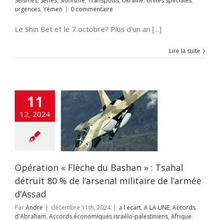
Séismes
,
Séries
,
Sionisme
,
Transports
,
Ukraine
,
Unités spéciales
,
miques israélo-
s
urgences
Yémen
urgences
,
Yémen
|
0 commentaire
iens
Afrique
Alya
i-terrorisme
tisémitisme
Le Shin Bet et le 7 octobre? Plus d'un an [...]
CHEOLOGIE
ogie
Chine
Clima-
Lire la suite
férences
Coup de
e
Crimes contre
nité
criminalité
cybersécurité
SE
Démocratie
11
ucation
Élections
tion ciblée
Engin
12, 2024
ans pilote
ETATS-
rope-Israël
Fatah-
zim
flashinfos
ion d'Israël
Gaz
Gaza
GUERRE DE
guerre juridique
Opération « Flèche du Bashan » : Tsahal
as
Hezbollah
OIRE
Humour
détruit 80 % de l’arsenal militaire de l’armée
on à la haine
Inde
d’Assad
itutions Juives
ce Artificielle
Iran
Par
Andre
|
décembre 11th, 2024
|
a l ecart
,
A LA UNE
,
Accords
aelmagnewstv
d'Abraham
,
Accords économiques israélo-palestiniens
,
Afrique
,