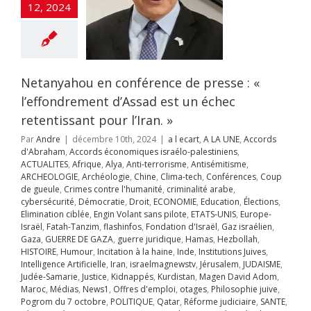
12, 2024
Engin Volant sans
ATS-UNIS
Europe-
Fatah-Tanzim
nfos
Fondation
ël
Gaz israélien
UERRE DE GAZA
Netanyahou en conférence de presse : «
juridique
Hamas
llah
HISTOIRE
l’effondrement d’Assad est un échec
ur
Incitation à la
retentissant pour l’Iran. »
Inde
Institutions
es
Intelligence
Par
Andre
|
décembre 10th, 2024
|
a l ecart
,
A LA UNE
,
Accords
ificielle
Iran
d'Abraham
,
Accords économiques israélo-palestiniens
,
aelmagnewstv
ACTUALITES
,
Afrique
,
Alya
,
Anti-terrorisme
,
Antisémitisme
,
alem
JUDAISME
ARCHEOLOGIE
,
Archéologie
,
Chine
,
Clima-tech
,
Conférences
,
Coup
Samarie
Justice
de gueule
,
Crimes contre l'humanité
,
criminalité arabe
,
ppés
Kurdistan
cybersécurité
,
Démocratie
,
Droit
,
ECONOMIE
,
Education
,
Élections
,
avid Adom
Maroc
Elimination ciblée
,
Engin Volant sans pilote
,
ETATS-UNIS
,
Europe-
s
News1
Offres
l renforce son
Israël
,
Fatah-Tanzim
,
flashinfos
,
Fondation d'Israël
,
Gaz israélien
,
mploi
otages
e sur le sud de
Gaza
,
GUERRE DE GAZA
,
guerre juridique
,
Hamas
,
Hezbollah
,
hie juive
Pogrom
HISTOIRE
,
Humour
,
Incitation à la haine
,
Inde
,
Institutions Juives
,
; l’armée de l’air
tobre
POLITIQUE
Intelligence Artificielle
,
Iran
,
israelmagnewstv
,
Jérusalem
,
JUDAISME
,
ue des dépôts
éforme judiciaire
Judée-Samarie
,
Justice
,
Kidnappés
,
Kurdistan
,
Magen David Adom
,
d’armes
Séismes
Séries
Maroc
,
Médias
,
News1
,
Offres d'emploi
,
otages
,
Philosophie juive
,
A LA UNE
Accords
sme
Transports
Pogrom du 7 octobre
,
POLITIQUE
,
Qatar
,
Réforme judiciaire
,
SANTE
,
raham
Accords
Unités spéciales