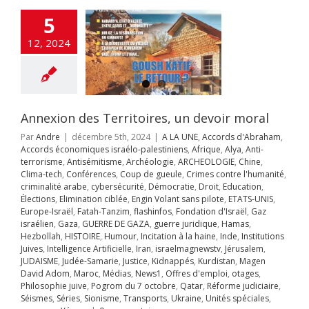
urité
Démocratie
ucation
Élections
5
tion ciblée
Engin
ans pilote
ETATS-
12, 2024
rope-Israël
Fatah-
zim
flashinfos
ion d'Israël
Gaz
Gaza
GUERRE DE
guerre juridique
as
Hezbollah
Annexion des Territoires, un devoir moral
OIRE
Humour
Par
Andre
|
décembre 5th, 2024
|
A LA UNE
,
Accords d'Abraham
,
on à la haine
Inde
Accords économiques israélo-palestiniens
,
Afrique
,
Alya
,
Anti-
itutions Juives
terrorisme
,
Antisémitisme
,
Archéologie
,
ARCHEOLOGIE
,
Chine
,
ce Artificielle
Iran
Clima-tech
,
Conférences
,
Coup de gueule
,
Crimes contre l'humanité
,
aelmagnewstv
criminalité arabe
,
cybersécurité
,
Démocratie
,
Droit
,
Education
,
alem
JUDAISME
Élections
,
Elimination ciblée
,
Engin Volant sans pilote
,
ETATS-UNIS
,
Samarie
Justice
Europe-Israël
,
Fatah-Tanzim
,
flashinfos
,
Fondation d'Israël
,
Gaz
ppés
Kurdistan
israélien
,
Gaza
,
GUERRE DE GAZA
,
guerre juridique
,
Hamas
,
avid Adom
Maroc
Hezbollah
,
HISTOIRE
,
Humour
,
Incitation à la haine
,
Inde
,
Institutions
s
News1
Offres
Juives
,
Intelligence Artificielle
,
Iran
,
israelmagnewstv
,
Jérusalem
,
mploi
otages
JUDAISME
,
Judée-Samarie
,
Justice
,
Kidnappés
,
Kurdistan
,
Magen
hie juive
Pogrom
yahou, Trump,
David Adom
,
Maroc
,
Médias
,
News1
,
Offres d'emploi
,
otages
,
octobre
Qatar
Philosophie juive
,
Pogrom du 7 octobre
,
Qatar
,
Réforme judiciaire
,
 et le wokisme.
rme judiciaire
Séismes
,
Séries
,
Sionisme
,
Transports
,
Ukraine
,
Unités spéciales
,
Séries
Sionisme
A LA UNE
Accords