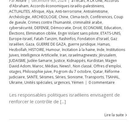
Par
Andre
|
décembre 9th, 2024
|
a l ecart
,
A LA UNE
,
Accords
ificielle
Iran
d'Abraham
,
Accords économiques israélo-palestiniens
,
aelmagnewstv
ACTUALITES
,
Afrique
,
Alya
,
Anti-terrorisme
,
Antisémitisme
,
alem
JUDAISME
Archéologie
,
ARCHEOLOGIE
,
Chine
,
Clima-tech
,
Conférences
,
Coup
Samarie
Justice
de gueule
,
Crimes contre l'humanité
,
criminalité arabe
,
ppés
Kurdistan
cybersécurité
,
DEFENSE
,
Démocratie
,
Droit
,
ECONOMIE
,
Education
,
avid Adom
Maroc
Élections
,
Elimination ciblée
,
Engin Volant sans pilote
,
ETATS-UNIS
,
hiladelphie, le
News1
Non classé
Europe-Israël
,
Fatah-Tanzim
,
flashinfos
,
Fondation d'Israël
,
Gaz
on d’Oxygène
d'emploi
otages
israélien
,
Gaza
,
GUERRE DE GAZA
,
guerre juridique
,
Hamas
,
d’Israël
hie juive
Pogrom
Hezbollah
,
HISTOIRE
,
Humour
,
Incitation à la haine
,
Inde
,
Institutions
octobre
Qatar
A LA UNE
Accords
Juives
,
Intelligence Artificielle
,
Iran
,
israelmagnewstv
,
Jérusalem
,
judiciaire
SANTE
raham
Accords
JUDAISME
,
Judée-Samarie
,
Justice
,
Kidnappés
,
Kurdistan
,
Magen
Séries
Sionisme
miques israélo-
David Adom
,
Maroc
,
Médias
,
News1
,
Non classé
,
Offres d'emploi
,
ports
TSAHAL
iens
ACTUALITES
otages
,
Philosophie juive
,
Pogrom du 7 octobre
,
Qatar
,
Réforme
Unités spéciales
que
Alya
Anti-
judiciaire
,
SANTE
,
Séismes
,
Séries
,
Sionisme
,
Transports
,
TSAHAL
,
ences
Yémen
me
Antisémitisme
Ukraine
,
Unités spéciales
,
urgences
,
Yémen
|
0 commentaire
CHEOLOGIE
gie
ART CULTURE
Les responsables politiques israéliens envisagent de
ne
Clima-tech
renforcer le contrôle de [...]
rences
Coup de
e
Crimes contre
nité
criminalité
Lire la suite
cybersécurité
SE
Démocratie
ECONOMIE
Edito
tion
Élections