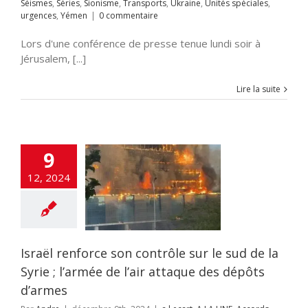
Séismes
,
Séries
,
Sionisme
,
Transports
,
Ukraine
,
Unités spéciales
,
miques israélo-
ences
Yémen
urgences
,
Yémen
|
0 commentaire
iens
ACTUALITES
que
Alya
Anti-
Lors d'une conférence de presse tenue lundi soir à
me
Antisémitisme
rchéologie
Jérusalem, [...]
EOLOGIE
Chine
ech
Conférences
Lire la suite
e gueule
Crimes
re l'humanité
inalité arabe
curité
DEFENSE
cratie
Droit
9
OMIE
Education
ons
Elimination
12, 2024
Engin Volant sans
ATS-UNIS
Europe-
Fatah-Tanzim
nfos
Fondation
ël
Gaz israélien
UERRE DE GAZA
Israël renforce son contrôle sur le sud de la
juridique
Hamas
llah
HISTOIRE
Syrie ; l’armée de l’air attaque des dépôts
ur
Incitation à la
d’armes
Inde
Institutions
es
Intelligence