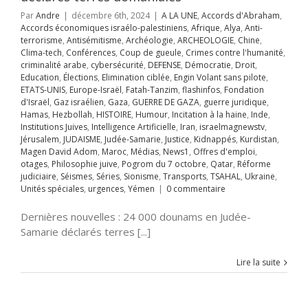
itutions Juives
Par
Andre
|
décembre 6th, 2024
|
A LA UNE
,
Accords d'Abraham
,
ce Artificielle
Iran
Accords économiques israélo-palestiniens
,
Afrique
,
Alya
,
Anti-
aelmagnewstv
terrorisme
,
Antisémitisme
,
Archéologie
,
ARCHEOLOGIE
,
Chine
,
alem
JUDAISME
Clima-tech
,
Conférences
,
Coup de gueule
,
Crimes contre l'humanité
,
Samarie
Justice
criminalité arabe
,
cybersécurité
,
DEFENSE
,
Démocratie
,
Droit
,
ppés
Kurdistan
Education
,
Élections
,
Elimination ciblée
,
Engin Volant sans pilote
,
avid Adom
Maroc
ETATS-UNIS
,
Europe-Israël
,
Fatah-Tanzim
,
flashinfos
,
Fondation
s
News1
Offres
d'Israël
,
Gaz israélien
,
Gaza
,
GUERRE DE GAZA
,
guerre juridique
,
mploi
otages
Hamas
,
Hezbollah
,
HISTOIRE
,
Humour
,
Incitation à la haine
,
Inde
,
nexion des
hie juive
Pogrom
Institutions Juives
,
Intelligence Artificielle
,
Iran
,
israelmagnewstv
,
ires, un devoir
octobre
Qatar
Jérusalem
,
JUDAISME
,
Judée-Samarie
,
Justice
,
Kidnappés
,
Kurdistan
,
moral
rme judiciaire
Magen David Adom
,
Maroc
,
Médias
,
News1
,
Offres d'emploi
,
Séries
Sionisme
 UNE
Accords
otages
,
Philosophie juive
,
Pogrom du 7 octobre
,
Qatar
,
Réforme
ports
TSAHAL
raham
Accords
judiciaire
,
Séismes
,
Séries
,
Sionisme
,
Transports
,
TSAHAL
,
Ukraine
,
Unités spéciales
miques israélo-
Unités spéciales
,
urgences
,
Yémen
|
0 commentaire
ences
Yémen
iens
Afrique
Alya
i-terrorisme
Dernières nouvelles : 24 000 dounams en Judée-
tisémitisme
Samarie déclarés terres [...]
rchéologie
EOLOGIE
Chine
ech
Conférences
Lire la suite
e gueule
Crimes
re l'humanité
inalité arabe