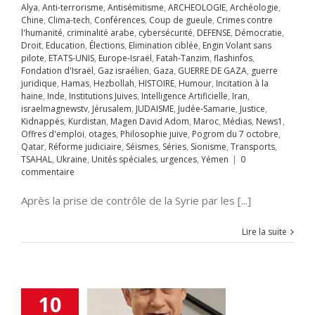
alem
JUDAISME
Alya
,
Anti-terrorisme
,
Antisémitisme
,
ARCHEOLOGIE
,
Archéologie
,
Samarie
Justice
Chine
,
Clima-tech
,
Conférences
,
Coup de gueule
,
Crimes contre
ppés
Kurdistan
l'humanité
,
criminalité arabe
,
cybersécurité
,
DEFENSE
,
Démocratie
,
avid Adom
Maroc
Droit
,
Education
,
Élections
,
Elimination ciblée
,
Engin Volant sans
anyahou en
s
News1
Offres
pilote
,
ETATS-UNIS
,
Europe-Israël
,
Fatah-Tanzim
,
flashinfos
,
mploi
otages
nce de presse :
Fondation d'Israël
,
Gaz israélien
,
Gaza
,
GUERRE DE GAZA
,
guerre
hie juive
Pogrom
effondrement
juridique
,
Hamas
,
Hezbollah
,
HISTOIRE
,
Humour
,
Incitation à la
octobre
Qatar
d est un échec
haine
,
Inde
,
Institutions Juives
,
Intelligence Artificielle
,
Iran
,
rme judiciaire
ntissant pour
israelmagnewstv
,
Jérusalem
,
JUDAISME
,
Judée-Samarie
,
Justice
,
Séries
Sionisme
l’Iran. »
Kidnappés
,
Kurdistan
,
Magen David Adom
,
Maroc
,
Médias
,
News1
,
ports
TSAHAL
Offres d'emploi
,
otages
,
Philosophie juive
,
Pogrom du 7 octobre
,
A LA UNE
Accords
Unités spéciales
Qatar
,
Réforme judiciaire
,
Séismes
,
Séries
,
Sionisme
,
Transports
,
raham
Accords
ences
Yémen
TSAHAL
,
Ukraine
,
Unités spéciales
,
urgences
,
Yémen
|
0
miques israélo-
commentaire
iens
ACTUALITES
que
Alya
Anti-
me
Antisémitisme
Après la prise de contrôle de la Syrie par les [...]
CHEOLOGIE
ogie
Chine
Clima-
Lire la suite
férences
Coup de
e
Crimes contre
nité
criminalité
cybersécurité
cratie
Droit
10
OMIE
Education
ons
Elimination