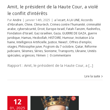
ation à la haine
Amit, le président de la Haute Cour, a violé
gence Artificielle
e
News1
Offres
le conflit d’intérêts
mploi
otages
Par
Andre
|
janvier 14th, 2025
|
a l ecart
,
A LA UNE
,
Accords
hie juive
Pogrom
d'Abraham
,
Chine
,
Clima-tech
,
Crimes contre l'humanité
,
criminalité
octobre
Qatar
arabe
,
cybersécurité
,
Droit
,
Europe-Israël
,
Fatah-Tanzim
,
flashinfos
,
rme judiciaire
Fondation d'Israël
,
Gaz israélien
,
Gaza
,
GUERRE DE GAZA
,
guerre
Séries
Sionisme
juridique
,
Hamas
,
Hezbollah
,
HISTOIRE
,
Humour
,
Incitation à la
ts
Ukraine
Unités
haine
,
Intelligence Artificielle
,
Justice
,
News1
,
Offres d'emploi
,
s
urgences
Yémen
 les news du 12
otages
,
Philosophie juive
,
Pogrom du 7 octobre
,
Qatar
,
Réforme
nvier 2025
judiciaire
,
Séismes
,
Séries
,
Sionisme
,
Transports
,
Ukraine
,
Unités
spéciales
,
urgences
,
Yémen
|
0 commentaire
A LA UNE
Accords
raham
Accords
miques israélo-
Rapport : Amit, le président de la Haute Cour, a [...]
iens
Afrique
Alya
i-terrorisme
Lire la suite
tisémitisme
rchéologie
EOLOGIE
Chine
-tech
DEFENSE
tie
Droit
ETATS-
12
shinfos
Fondation
ël
Gaz israélien
01, 2025
UERRE DE GAZA