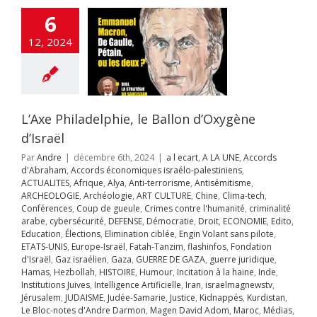
tion ciblée
Engin
6
ans pilote
ETATS-
rope-Israël
Fatah-
12, 2024
zim
flashinfos
ion d'Israël
Gaz
Gaza
GUERRE DE
guerre juridique
as
Hezbollah
OIRE
Humour
L’Axe Philadelphie, le Ballon d’Oxygène
on à la haine
Inde
d’Israël
itutions Juives
ce Artificielle
Iran
Par
Andre
|
décembre 6th, 2024
|
a l ecart
,
A LA UNE
,
Accords
aelmagnewstv
d'Abraham
,
Accords économiques israélo-palestiniens
,
alem
JUDAISME
ACTUALITES
,
Afrique
,
Alya
,
Anti-terrorisme
,
Antisémitisme
,
Samarie
Justice
ARCHEOLOGIE
,
Archéologie
,
ART CULTURE
,
Chine
,
Clima-tech
,
pés
Kurdistan
Le
Conférences
,
Coup de gueule
,
Crimes contre l'humanité
,
criminalité
-notes d'Andre
arabe
,
cybersécurité
,
DEFENSE
,
Démocratie
,
Droit
,
ECONOMIE
,
Edito
,
on
Magen David
Education
,
Élections
,
Elimination ciblée
,
Engin Volant sans pilote
,
Maroc
Médias
ETATS-UNIS
,
Europe-Israël
,
Fatah-Tanzim
,
flashinfos
,
Fondation
UIF
News1
Offres
d'Israël
,
Gaz israélien
,
Gaza
,
GUERRE DE GAZA
,
guerre juridique
,
mploi
otages
ière : 24 000
Hamas
,
Hezbollah
,
HISTOIRE
,
Humour
,
Incitation à la haine
,
Inde
,
hie juive
Pogrom
ms en Judée-
Institutions Juives
,
Intelligence Artificielle
,
Iran
,
israelmagnewstv
,
tobre
POLITIQUE
Jérusalem
,
JUDAISME
,
Judée-Samarie
,
Justice
,
Kidnappés
,
Kurdistan
,
rie déclarés
éforme judiciaire
Le Bloc-notes d'Andre Darmon
,
Magen David Adom
,
Maroc
,
Médias
,
es domaniales