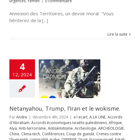
urgences
,
Yémen
|
0 commentaire
ts
Ukraine
Unités
raham
Accords
s
urgences
Yémen
miques israélo-
Annexion des Territoires, un devoir moral "Vous
iens
Afrique
Alya
i-terrorisme
hériterez de la [...]
tisémitisme
rchéologie
Lire la suite
EOLOGIE
Chine
ech
Conférences
e gueule
Crimes
re l'humanité
té arabe
DEFENSE
4
rope-Israël
Fatah-
zim
flashinfos
12, 2024
ion d'Israël
Gaz
Gaza
GUERRE DE
guerre juridique
as
Hezbollah
OIRE
Humour
on à la haine
Inde
Netanyahou, Trump, l’Iran et le wokisme.
itutions Juives
ce Artificielle
Iran
Par
Andre
|
décembre 4th, 2024
|
a l ecart
,
A LA UNE
,
Accords
aelmagnewstv
d'Abraham
,
Accords économiques israélo-palestiniens
,
Afrique
,
alem
JUDAISME
Alya
,
Anti-terrorisme
,
Antisémitisme
,
Archéologie
,
ARCHEOLOGIE
,
Samarie
Justice
Chine
,
Clima-tech
,
Conférences
,
Coup de gueule
,
Crimes contre
ppés
Kurdistan
l'humanité
,
criminalité arabe
,
DEFENSE
,
Droit
,
Europe-Israël
,
Fatah-