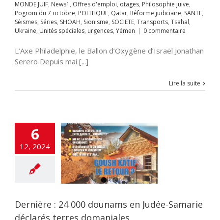
Séismes
Séries
MONDE JUIF
,
News1
,
Offres d'emploi
,
otages
,
Philosophie juive
,
 UNE
Accords
Sionisme
SOCIETE
Pogrom du 7 octobre
,
POLITIQUE
,
Qatar
,
Réforme judiciaire
,
SANTE
,
raham
Accords
sports
Tsahal
Séismes
,
Séries
,
SHOAH
,
Sionisme
,
SOCIETE
,
Transports
,
Tsahal
,
miques israélo-
Unités spéciales
Ukraine
,
Unités spéciales
,
urgences
,
Yémen
|
0 commentaire
iens
Afrique
Alya
ences
Yémen
i-terrorisme
L’Axe Philadelphie, le Ballon d’Oxygène d’Israël Jonathan
tisémitisme
rchéologie
Serero Depuis mai [...]
EOLOGIE
Chine
ech
Conférences
Lire la suite
e gueule
Crimes
re l'humanité
inalité arabe
curité
DEFENSE
cratie
Droit
6
tion
Élections
tion ciblée
Engin
12, 2024
ans pilote
ETATS-
rope-Israël
Fatah-
zim
flashinfos
ion d'Israël
Gaz
Gaza
GUERRE DE
guerre juridique
as
Hezbollah
Dernière : 24 000 dounams en Judée-Samarie
OIRE
Humour
déclarés terres domaniales
on à la haine
Inde