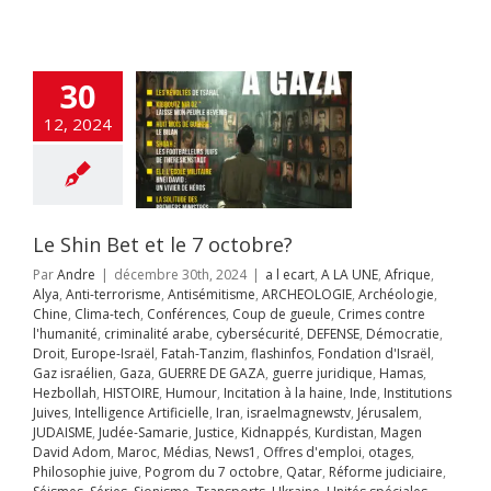
nité
criminalité
cybersécurité
SE
Démocratie
rope-Israël
Fatah-
30
zim
flashinfos
ion d'Israël
Gaz
12, 2024
Gaza
GUERRE DE
guerre juridique
as
Hezbollah
OIRE
Humour
on à la haine
Inde
itutions Juives
Le Shin Bet et le 7 octobre?
ce Artificielle
Iran
aelmagnewstv
Par
Andre
|
décembre 30th, 2024
|
a l ecart
,
A LA UNE
,
Afrique
,
alem
JUDAISME
Alya
,
Anti-terrorisme
,
Antisémitisme
,
ARCHEOLOGIE
,
Archéologie
,
Samarie
Justice
Chine
,
Clima-tech
,
Conférences
,
Coup de gueule
,
Crimes contre
ppés
Kurdistan
l'humanité
,
criminalité arabe
,
cybersécurité
,
DEFENSE
,
Démocratie
,
avid Adom
Maroc
ion « Flèche du
Droit
,
Europe-Israël
,
Fatah-Tanzim
,
flashinfos
,
Fondation d'Israël
,
s
News1
Offres
an » : Tsahal
Gaz israélien
,
Gaza
,
GUERRE DE GAZA
,
guerre juridique
,
Hamas
,
mploi
otages
ruit 80 % de
Hezbollah
,
HISTOIRE
,
Humour
,
Incitation à la haine
,
Inde
,
Institutions
hie juive
Pogrom
nal militaire de
Juives
,
Intelligence Artificielle
,
Iran
,
israelmagnewstv
,
Jérusalem
,
octobre
Qatar
rmée d’Assad
JUDAISME
,
Judée-Samarie
,
Justice
,
Kidnappés
,
Kurdistan
,
Magen
rme judiciaire
David Adom
,
Maroc
,
Médias
,
News1
,
Offres d'emploi
,
otages
,
A LA UNE
Accords
Séries
Sionisme
Philosophie juive
,
Pogrom du 7 octobre
,
Qatar
,
Réforme judiciaire
,
raham
Accords
ts
Ukraine
Unités