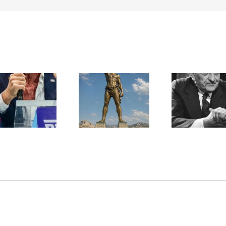
Une lettre
inédite de
Ile de Rhodes ;
Malraux sur
un foyer juif
l’État d’Israël |
déserté
PAR « LA REGLE
DU JEU »