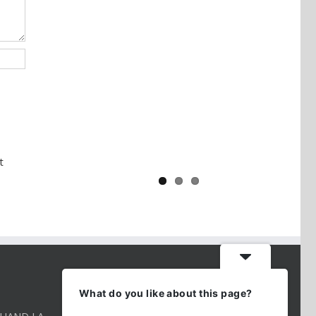
Yaïr Golan : une démocratie pour
un seul camp
t
CONTACT INFO
What do you like about this page?