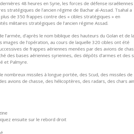
rnières 48 heures en Syrie, les forces de défense israéliennes
aires stratégiques de l’ancien régime de Bachar al-Assad. Tsahal a
 plus de 350 frappes contre des « cibles stratégiques » en
ités militaires stratégiques de l’ancien régime Assad.
e l’armée, d’après le nom biblique des hauteurs du Golan et de l
es images de l’opération, au cours de laquelle 320 cibles ont été
 successives de frappes aériennes menées par des avions de chas
ouché des bases aériennes syriennes, des dépôts d’armes et des s
é et Palmyre.
de nombreux missiles à longue portée, des Scud, des missiles de
, des avions de chasse, des hélicoptères, des radars, des chars ain
zine
quez ensuite sur le rebord droit
té