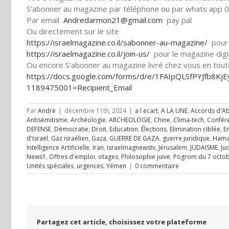
S’abonner au magazine par téléphone ou par whats app 0
Par email
Andredarmon21@gmail.com
pay pal
Ou directement sur le site
https://israelmagazine.co.il/
sabonner-au-magazine/
pour 
https://israelmagazine.co.il/
join-us/
pour le magazine digi
Ou encore S’abonner au magazine livré chez vous en toute 
https://docs.google.com/forms/
d/e/1FAIpQLSfPYJfb8KjE
1189475001=Recipient_Email
Par
Andre
|
décembre 11th, 2024
|
a l ecart
,
A LA UNE
,
Accords d'A
Antisémitisme
,
Archéologie
,
ARCHEOLOGIE
,
Chine
,
Clima-tech
,
Confér
DEFENSE
,
Démocratie
,
Droit
,
Education
,
Élections
,
Elimination ciblée
,
E
d'Israël
,
Gaz israélien
,
Gaza
,
GUERRE DE GAZA
,
guerre juridique
,
Hama
Intelligence Artificielle
,
Iran
,
israelmagnewstv
,
Jérusalem
,
JUDAISME
,
Ju
News1
,
Offres d'emploi
,
otages
,
Philosophie juive
,
Pogrom du 7 octo
Unités spéciales
,
urgences
,
Yémen
|
0 commentaire
Partagez cet article, choisissez votre plateforme