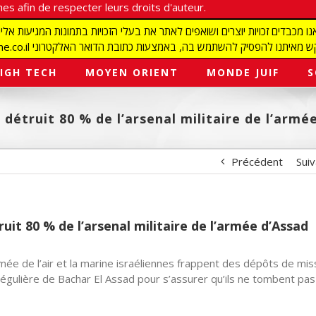
es afin de respecter leurs droits d'auteur.
redaction@israelmagazine.co.il סיק להשתמש בה, באמצעות כתובת הדואר האלקטרוני
IGH TECH
MOYEN ORIENT
MONDE JUIF
S
détruit 80 % de l’arsenal militaire de l’armé
Précédent
Sui
uit 80 % de l’arsenal militaire de l’armée d’Assad
armée de l’air et la marine israéliennes frappent des dépôts de miss
égulière de Bachar El Assad pour s’assurer qu’ils ne tombent pas