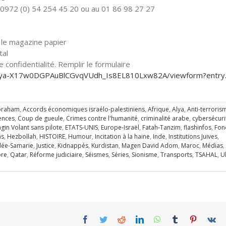
0972 (0) 54 254 45 20 ou au 01 86 98 27 27
le magazine papier
tal
confidentialité. Remplir le formulaire
ya-
X17w0DGPAuBlCGvqVUdh_
Is8EL810Lxw82A/viewform?entry
braham
,
Accords économiques israélo-palestiniens
,
Afrique
,
Alya
,
Anti-terroris
ences
,
Coup de gueule
,
Crimes contre l'humanité
,
criminalité arabe
,
cybersécuri
ngin Volant sans pilote
,
ETATS-UNIS
,
Europe-Israël
,
Fatah-Tanzim
,
flashinfos
,
Fon
s
,
Hezbollah
,
HISTOIRE
,
Humour
,
Incitation à la haine
,
Inde
,
Institutions Juives
,
dée-Samarie
,
Justice
,
Kidnappés
,
Kurdistan
,
Magen David Adom
,
Maroc
,
Médias
,
bre
,
Qatar
,
Réforme judiciaire
,
Séismes
,
Séries
,
Sionisme
,
Transports
,
TSAHAL
,
U
Facebook
Twitter
Reddit
LinkedIn
WhatsApp
Tumblr
Pinterest
Vk