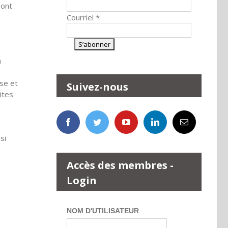
 ont
Courriel
*
a
se et
Suivez-nous
ites
si
Accès des membres -
Login
NOM D'UTILISATEUR