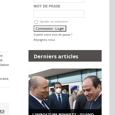
MOT DE PASSE
Garder en mémoire
Oublié votre mot de passe ?
.
Rejoignez-nous
Derniers articles
me
,
té
,
dation
kraine
,
Email
L’IMPOSTURE BENNETT : QUAND