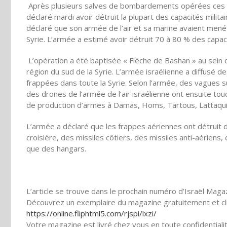
Après plusieurs salves de bombardements opérées ces de
déclaré mardi avoir détruit la plupart des capacités milit
déclaré que son armée de l’air et sa marine avaient mené
Syrie. L’armée a estimé avoir détruit 70 à 80 % des capac
L’opération a été baptisée « Flèche de Bashan » au sein d
région du sud de la Syrie. L’armée israélienne a diffusé d
frappées dans toute la Syrie. Selon l’armée, des vagues
des drones de l’armée de l’air israélienne ont ensuite t
de production d’armes à Damas, Homs, Tartous, Lattaqui
L’armée a déclaré que les frappes aériennes ont détruit 
croisière, des missiles côtiers, des missiles anti-aériens
que des hangars.
L’article se trouve dans le prochain numéro d’Israël Maga
Découvrez un exemplaire du magazine gratuitement et cli
https://online.fliphtml5.com/
rjspi/lxzi/
Votre magazine est livré chez vous en toute confidentiali