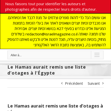
Nous faisons tout pour identifier les auteurs et
photographes afin de respecter leurs droits d'auteur.
אנו עושים הכל כדי לזהות סופרים וצלמים על מנת לכבד את זכויותיהם.
אנו מכבדים זכויות יוצרים ושואפים לאתר את בעלי הזכויות בתמונות
המגיעות אלינו כנדרש בסעיף 27א בנושא זכויות יוצרים. אם זיהית
בשידורים redaction@israelmagazine.co.il שלנו תמונה שאתה
מחזיק בזכויות היוצרים עליה, תוכל לפנות אלינו ולבקש מאיתנו להפסיק
להשתמש בה, באמצעות כתובת הדואר האלקטרוני
Aller à...
Le Hamas aurait remis une liste
d’otages à l’Égypte
Précédent
Suivant
Le Hamas aurait remis une liste d’otages à