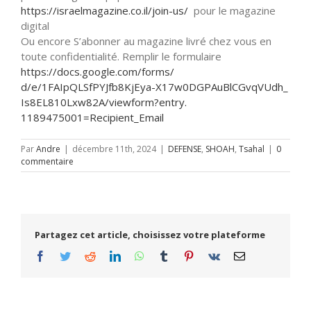
https://israelmagazine.co.il/
join-us/
pour le magazine
digital
Ou encore S’abonner au magazine livré chez vous en
toute confidentialité. Remplir le formulaire
https://docs.google.com/forms/
d/e/1FAIpQLSfPYJfb8KjEya-
X17w0DGPAuBlCGvqVUdh_
Is8EL810Lxw82A/viewform?entry.
1189475001=Recipient_Email
Par
Andre
|
décembre 11th, 2024
|
DEFENSE
,
SHOAH
,
Tsahal
|
0
commentaire
Partagez cet article, choisissez votre plateforme
Facebook
Twitter
Reddit
LinkedIn
WhatsApp
Tumblr
Pinterest
Vk
Email