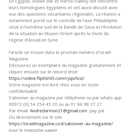
En Egypte, Ronen Bar et Hertsi Halévy ont rencontré
leurs homologues égyptiens et ont aussi discuté avec
eux des questions sécuritaires régionales. La réunion a
notamment porté sur le contrôle de l’axe Philadelphie
situé à l’extrême sud de la Bande de Gaza et l’évolution
de la situation au Moyen-Orient après la chute du
régime d’Assad en Syrie.
l’article se trouve dans le prochain numéro d’Israël
Magazine
Découvrez un exemplaire du magazine gratuitement et
cliquez ensuite sur le rebord droit
https://online.fliphtml5.com/
rjspi/lxzi/
Votre magazine est livré chez vous en toute
confidentialité
S’abonner au magazine par téléphone ou par whats app
00972 (0) 54 254 45 20 ou au 01 86 98 27 27
Par email
Andredarmon21@gmail.com
pay pal
Ou directement sur le site
https://israelmagazine.co.il/
sabonner-au-magazine/
pour le magazine papier