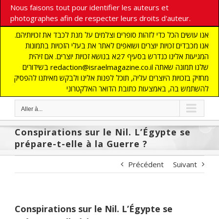
Nous faisons tout pour identifier les auteurs et
photographes afin de respecter leurs droits d'auteur.
אנו עושים הכל כדי לזהות סופרים וצלמים על מנת לכבד את זכויותיהם.
אנו מכבדים זכויות יוצרים ושואפים לאתר את בעלי הזכויות בתמונות
המגיעות אלינו כנדרש בסעיף 27א בנושא זכויות יוצרים. אם זיהית
בשידורים redaction@israelmagazine.co.il שלנו תמונה שאתה
מחזיק בזכויות היוצרים עליה, תוכל לפנות אלינו ולבקש מאיתנו להפסיק
להשתמש בה, באמצעות כתובת הדואר האלקטרוני
Aller à...
Conspirations sur le Nil. L’Égypte se
prépare-t-elle à la Guerre ?
Précédent
Suivant
Conspirations sur le Nil. L’Égypte se