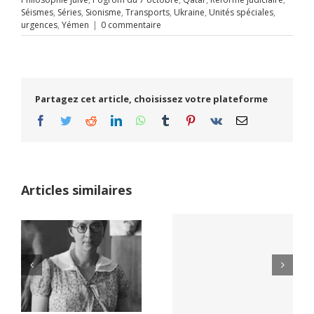
Séismes
,
Séries
,
Sionisme
,
Transports
,
Ukraine
,
Unités spéciales
,
urgences
,
Yémen
|
0 commentaire
Partagez cet article, choisissez votre plateforme
Facebook
Twitter
Reddit
LinkedIn
WhatsApp
Tumblr
Pinterest
Vk
Email
Articles similaires
Yaïr Golan : une
Netflix Field of
démocratie pour
Dreams (1989)
un seul camp