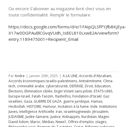
Ou encore S’abonner au magazine livré chez vous en
toute confidentialité. Remplir le formulaire
https://docs.google.com/forms/d/e/1FAIpQLSfPYJfb8KjEya-
X17w0DGPAuBlCGvqVUdh_Is8EL810Lxw82A/viewform?
entry.1189475001=Recipient_Email
Par
Andre
|
janvier 20th, 2025
|
A LA UNE
,
Accords d'Abraham
,
Accords économiques israélo-palestiniens
,
Antisémitisme
,
Clima-
tech
,
criminalité arabe
,
cybersécurité
,
DEFENSE
,
Droit
,
Education
,
Élections
,
Elimination ciblée
,
Engin Volant sans pilote
,
ETATS-UNIS
,
Europe-Israël
,
Fatah-Tanzim
,
flashinfos
,
Fondation d'Israël
,
Gaz
israélien
,
Gaza
,
GUERRE DE GAZA
,
guerre juridique
,
Hamas
,
Hezbollah
,
HISTOIRE
,
Humour
,
Incitation à la haine
,
Inde
,
Institutions
Juives
,
Intelligence Artificielle
,
Iran
,
israelmagnewstv
,
Jérusalem
,
JUDAISME
,
Judée-Samarie
,
Justice
,
Kidnappés
,
Kurdistan
,
Magen
David Adom
,
Maroc
,
Médias
,
News1
,
Offres d'emploi
,
otages
,
Philosophie juive
,
Pogrom du 7 octobre
,
Qatar
,
Réforme judiciaire
,