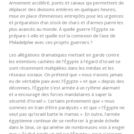
Armement accéléré, ponts et canaux qui permettent de
déplacer des divisions entières en quelques heures,
mise en place d’immenses entrepôts pour les urgences
et préparation d’un stock de chars et d’armes parmi les
plus avancés au monde. À quelle guerre l’Égypte se
prépare-t-elle et quelle est la connexion de l’axe de
Philadelphie avec ces projets guerriers ?
Les allégations dramatiques mettant en garde contre
les intentions cachées de l’Égypte à l’égard d’Israël se
sont récemment multipliées dans les médias et les
réseaux sociaux. On prétend que « nous n’avons jamais
eu de véritable paix avec l’Égypte » et que « depuis des
décennies, l’Égypte s’est armée à un rythme alarmant
et a encouragé des forces mandataires à saper la
sécurité d’Israël ». Certains préviennent que « nous
sommes en train d’être paralysés » et que « l’Égypte ne
veut pas qu’Israël batte le Hamas ». En outre, l’armée
égyptienne continue de se renforcer à grande échelle
dans le Sinaï, ce qui amène de nombreuses voix à exiger
que « Tsahal garde un œil sur l’Égypte » pour s’assurer