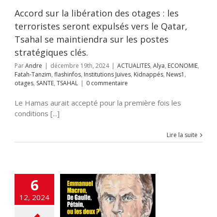
IE
Fatah-Tanzim
hiladelphie, le
nfos
Institutions
Accord sur la libération des otages : les
on d’Oxygène
idnappés
News1
terroristes seront expulsés vers le Qatar,
d’Israël
SANTE
TSAHAL
Tsahal se maintiendra sur les postes
A LA UNE
Accords
raham
Accords
stratégiques clés.
miques israélo-
iens
ACTUALITES
Par
Andre
|
décembre 19th, 2024
|
ACTUALITES
,
Alya
,
ECONOMIE
,
que
Alya
Anti-
Fatah-Tanzim
,
flashinfos
,
Institutions Juives
,
Kidnappés
,
News1
,
me
Antisémitisme
otages
,
SANTE
,
TSAHAL
|
0 commentaire
rchéologie
HEOLOGIE
ART
Le Hamas aurait accepté pour la première fois les
RE
Chine
Clima-
conditions [...]
férences
Coup de
e
Crimes contre
nité
criminalité
Lire la suite
cybersécurité
SE
Démocratie
ECONOMIE
Edito
tion
Élections
tion ciblée
Engin
6
ans pilote
ETATS-
rope-Israël
Fatah-
12, 2024
zim
flashinfos
ion d'Israël
Gaz