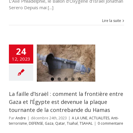
L’Axe Philadelphie, le Ballon d’Oxygène d’Israël Jonathan
Serero Depuis mai [...]
Lire la suite
ille d’Israël :
t la frontière
24
aza et l’Égypte
12, 2023
venue la plaque
rnante de la
trebande du
Hamas
NE
ACTUALITES
rorisme
DEFENSE
Qatar
Tsahal
La faille d’Israël : comment la frontière entre
TSAHAL
Gaza et l’Égypte est devenue la plaque
tournante de la contrebande du Hamas
Par
Andre
|
décembre 24th, 2023
|
A LA UNE
,
ACTUALITES
,
Anti-
terrorisme
,
DEFENSE
,
Gaza
,
Qatar
,
Tsahal
,
TSAHAL
|
0 commentaire