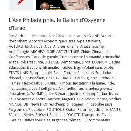
Gaza
GUERRE DE
guerre juridique
as
Hezbollah
OIRE
Humour
L’Axe Philadelphie, le Ballon d’Oxygène
on à la haine
Inde
d’Israël
itutions Juives
ce Artificielle
Iran
Par
Andre
|
décembre 6th, 2024
|
a l ecart
,
A LA UNE
,
Accords
aelmagnewstv
d'Abraham
,
Accords économiques israélo-palestiniens
,
alem
JUDAISME
ACTUALITES
,
Afrique
,
Alya
,
Anti-terrorisme
,
Antisémitisme
,
Samarie
Justice
Archéologie
,
ARCHEOLOGIE
,
ART CULTURE
,
Chine
,
Clima-tech
,
pés
Kurdistan
Le
Conférences
,
Coup de gueule
,
Crimes contre l'humanité
,
criminalité
-notes d'Andre
arabe
,
cybersécurité
,
DEFENSE
,
Démocratie
,
Droit
,
ECONOMIE
,
Edito
,
on
Magen David
Education
,
Élections
,
Elimination ciblée
,
Engin Volant sans pilote
,
Maroc
Médias
ETATS-UNIS
,
Europe-Israël
,
Fatah-Tanzim
,
flashinfos
,
Fondation
UIF
News1
Offres
d'Israël
,
Gaz israélien
,
Gaza
,
GUERRE DE GAZA
,
guerre juridique
,
mploi
otages
Hamas
,
Hezbollah
,
HISTOIRE
,
Humour
,
Incitation à la haine
,
Inde
,
hie juive
Pogrom
Institutions Juives
,
Intelligence Artificielle
,
Iran
,
israelmagnewstv
,
tobre
POLITIQUE
Jérusalem
,
JUDAISME
,
Judée-Samarie
,
Justice
,
Kidnappés
,
Kurdistan
,
éforme judiciaire
Le Bloc-notes d'Andre Darmon
,
Magen David Adom
,
Maroc
,
Médias
,
Séismes
Séries
MONDE JUIF
,
News1
,
Offres d'emploi
,
otages
,
Philosophie juive
,
Sionisme
SOCIETE
Pogrom du 7 octobre
,
POLITIQUE
,
Qatar
,
Réforme judiciaire
,
SANTE
,
sports
Tsahal
Séismes
,
Séries
,
SHOAH
,
Sionisme
,
SOCIETE
,
Transports
,
Tsahal
,
Unités spéciales
Ukraine
,
Unités spéciales
,
urgences
,
Yémen
|
0 commentaire
ences
Yémen