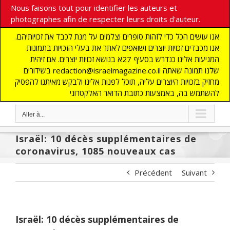
Nous faisons tout pour identifier les auteurs et
photographes afin de respecter leurs droits d'auteur.
אנו עושים הכל כדי לזהות סופרים וצלמים על מנת לכבד את זכויותיהם.
אנו מכבדים זכויות יוצרים ושואפים לאתר את בעלי הזכויות בתמונות
המגיעות אלינו כנדרש בסעיף 27א בנושא זכויות יוצרים. אם זיהית
בשידורים redaction@israelmagazine.co.il שלנו תמונה שאתה
מחזיק בזכויות היוצרים עליה, תוכל לפנות אלינו ולבקש מאיתנו להפסיק
להשתמש בה, באמצעות כתובת הדואר האלקטרוני
Aller à...
Israël: 10 décès supplémentaires de
coronavirus, 1085 nouveaux cas
Précédent
Suivant
Israël: 10 décès supplémentaires de