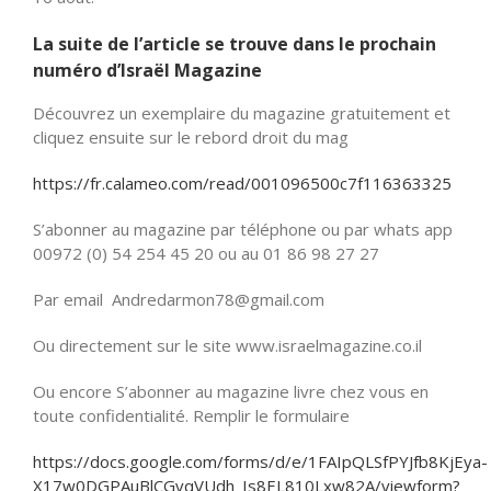
La suite de l’article se trouve dans le prochain
numéro d’Israël Magazine
Découvrez un exemplaire du magazine gratuitement et
cliquez ensuite sur le rebord droit du mag
https://fr.calameo.com/read/001096500c7f116363325
S’abonner au magazine par téléphone ou par whats app
00972 (0) 54 254 45 20 ou au 01 86 98 27 27
Par email Andredarmon78@gmail.com
Ou directement sur le site www.israelmagazine.co.il
Ou encore S’abonner au magazine livre chez vous en
toute confidentialité. Remplir le formulaire
https://docs.google.com/forms/d/e/1FAIpQLSfPYJfb8KjEya-
X17w0DGPAuBlCGvqVUdh_Is8EL810Lxw82A/viewform?