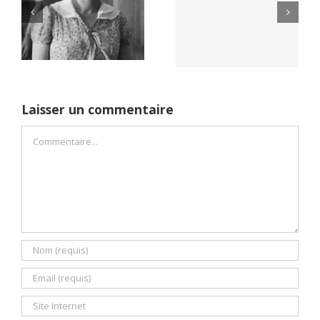
Yaïr Golan : une
Netflix Field of
démocratie pour
Dreams (1989)
un seul camp
Laisser un commentaire
Commentaire