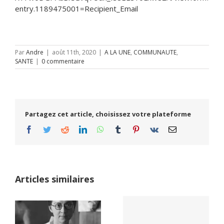
entry.1189475001=Recipient_Email
Par
Andre
|
août 11th, 2020
|
A LA UNE
,
COMMUNAUTE
,
SANTE
|
0 commentaire
Partagez cet article, choisissez votre plateforme
Facebook
Twitter
Reddit
LinkedIn
WhatsApp
Tumblr
Pinterest
Vk
Email
Articles similaires