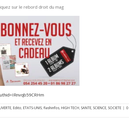
quez sur le rebord droit du mag
?authid=IRnvqb59CRHm
UVERTE
,
Edito
,
ETATS-UNIS
,
flashinfos
,
HIGH TECH
,
SANTE
,
SCIENCE
,
SOCIETE
|
0