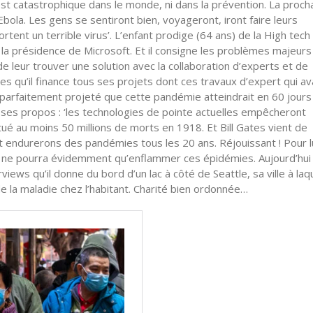
t est catastrophique dans le monde, ni dans la prévention. La proch
bola. Les gens se sentiront bien, voyageront, iront faire leurs
rtent un terrible virus’. L’enfant prodige (64 ans) de la High tech
la présidence de Microsoft. Et il consigne les problèmes majeurs
e de leur trouver une solution avec la collaboration d’experts et de
tes qu’il finance tous ses projets dont ces travaux d’expert qui av
 parfaitement projeté que cette pandémie atteindrait en 60 jours
ué ses propos : ‘les technologies de pointe actuelles empêcheront
 tué au moins 50 millions de morts en 1918. Et Bill Gates vient de
et endurerons des pandémies tous les 20 ans. Réjouissant ! Pour lu
 ne pourra évidemment qu’enflammer ces épidémies. Aujourd’hui B
ews qu’il donne du bord d’un lac à côté de Seattle, sa ville à laq
 de la maladie chez l’habitant. Charité bien ordonnée…