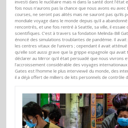
investi dans le nucléaire mais ni dans la santé dont l’éta
fois nous n’aurons pas la chance que nous avons eu avec E
courses, ne seront pas alités mais ne sauront pas qu’ils po
mondiale voyage dans le monde depuis qu’il a abandonné 
rencontrés, et une fois rentré à Seattle, sa ville, il essai
scientifiques. C’est à travers sa fondation Melinda-Bill Ga
énoncé des simulations troublantes de pandémie. Il avait
les centres vitaux de l’univers ; cependant il avait attén
qu’elle soit aussi grave que la grippe espagnole qui avait
déclarer au Mirror qu’il était persuadé que nous vivrons 
l’accroissement considérable des voyages internationaux
Gates est l’homme le plus interviewé du monde, des intervi
il a déjà offert de milliers de kits personnels de contrôle