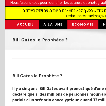
Nous faisons tout pour identifier les auteurs et photograph
אנו עושים הכל כדי לזהות סופרים וצלמים על מנת לכבד את זכויותיהם. אנו מכבדים זכויות יוצרים ושואפים לאתר את בעלי הזכויות בתמונות המגיעות אלינו כנדרש בסעיף 27א בנושא זכויות יוצרים. אם זיהית בשידורים
ACCUEIL
A LA UNE
ECONOMIE
H
Bill Gates le Prophète ?
Bill Gates le Prophète ?
Il y a cinq ans, Bill Gates avait pronostiqué d’un
déclaré que si des millions de personnes mourraien
parlait d’un scénario apocalyptique quand 33 mill