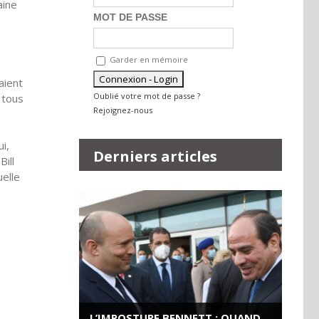
aine
MOT DE PASSE
Garder en mémoire
aient
Oublié votre mot de passe ?
 tous
Rejoignez-nous
i,
Derniers articles
ill
uelle
L’IMPOSTURE BENNETT : QUAND