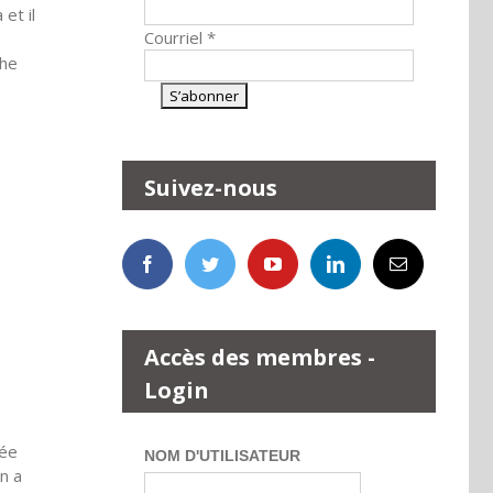
et il
Courriel
*
che
Suivez-nous
Accès des membres -
Login
sée
NOM D'UTILISATEUR
n a