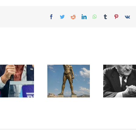
Facebook
Twitter
Reddit
LinkedIn
WhatsApp
Tumblr
Pinterest
Vk
Une lettre
inédite de
Ile de Rhodes ;
Malraux sur
un foyer juif
l’État d’Israël |
déserté
PAR « LA REGLE
DU JEU »