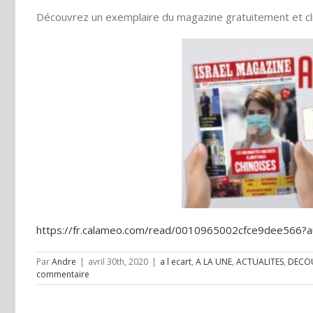
Découvrez un exemplaire du magazine gratuitement et cli
https://fr.calameo.com/read/0010965002cfce9dee566
Par
Andre
|
avril 30th, 2020
|
a l ecart
,
A LA UNE
,
ACTUALITES
,
DECO
commentaire