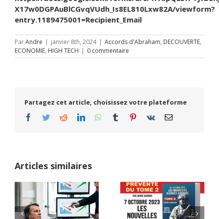
X17w0DGPAuBlCGvqVUdh_Is8EL810Lxw82A/viewform?
entry.1189475001=Recipient_Email
Par
Andre
|
janvier 8th, 2024
|
Accords d'Abraham
,
DECOUVERTE
,
ECONOMIE
,
HIGH TECH
|
0 commentaire
Partagez cet article, choisissez votre plateforme
Facebook
Twitter
Reddit
LinkedIn
WhatsApp
Tumblr
Pinterest
Vk
Email
Articles similaires
Tribune libre Les
enjeux de la remise
TRIBUNE LIBRE
en question de la
ORMOUZ : LE PLAN