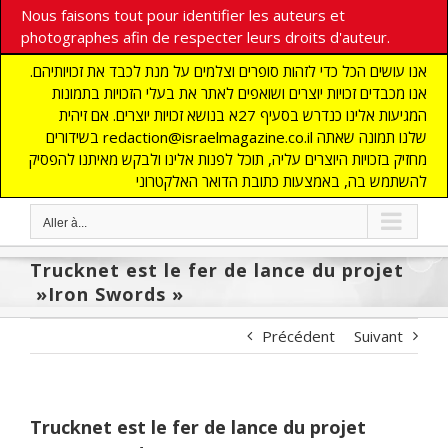
Nous faisons tout pour identifier les auteurs et
photographes afin de respecter leurs droits d'auteur.
אנו עושים הכל כדי לזהות סופרים וצלמים על מנת לכבד את זכויותיהם.
אנו מכבדים זכויות יוצרים ושואפים לאתר את בעלי הזכויות בתמונות
המגיעות אלינו כנדרש בסעיף 27א בנושא זכויות יוצרים. אם זיהית
בשידורים redaction@israelmagazine.co.il שלנו תמונה שאתה
מחזיק בזכויות היוצרים עליה, תוכל לפנות אלינו ולבקש מאיתנו להפסיק
להשתמש בה, באמצעות כתובת הדואר האלקטרוני
Aller à...
Trucknet est le fer de lance du projet
»Iron Swords »
Précédent
Suivant
Trucknet est le fer de lance du projet