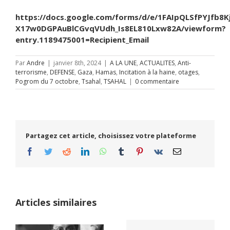
https://docs.google.com/forms/d/e/1FAIpQLSfPYJfb8K
X17w0DGPAuBlCGvqVUdh_Is8EL810Lxw82A/viewform?
entry.1189475001=Recipient_Email
Par
Andre
|
janvier 8th, 2024
|
A LA UNE
,
ACTUALITES
,
Anti-
terrorisme
,
DEFENSE
,
Gaza
,
Hamas
,
Incitation à la haine
,
otages
,
Pogrom du 7 octobre
,
Tsahal
,
TSAHAL
|
0 commentaire
Partagez cet article, choisissez votre plateforme
Facebook
Twitter
Reddit
LinkedIn
WhatsApp
Tumblr
Pinterest
Vk
Email
Articles similaires