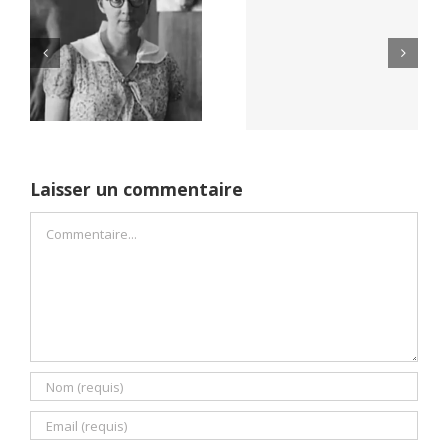
Yaïr Golan : une
Netflix Field of
démocratie pour
Dreams (1989)
un seul camp
Laisser un commentaire
Commentaire