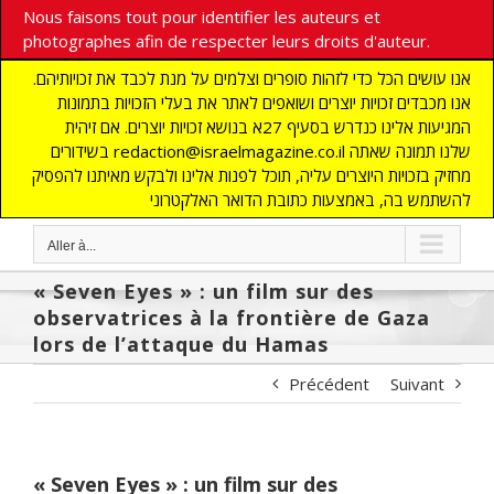
Nous faisons tout pour identifier les auteurs et
photographes afin de respecter leurs droits d'auteur.
אנו עושים הכל כדי לזהות סופרים וצלמים על מנת לכבד את זכויותיהם.
אנו מכבדים זכויות יוצרים ושואפים לאתר את בעלי הזכויות בתמונות
המגיעות אלינו כנדרש בסעיף 27א בנושא זכויות יוצרים. אם זיהית
בשידורים redaction@israelmagazine.co.il שלנו תמונה שאתה
מחזיק בזכויות היוצרים עליה, תוכל לפנות אלינו ולבקש מאיתנו להפסיק
להשתמש בה, באמצעות כתובת הדואר האלקטרוני
Aller à...
« Seven Eyes » : un film sur des
observatrices à la frontière de Gaza
lors de l’attaque du Hamas
Précédent
Suivant
« Seven Eyes » : un film sur des