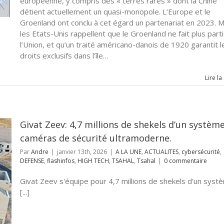
européenne, y compris des « terres rares » dont la Chine
détient actuellement un quasi-monopole. L’Europe et le
Groenland ont conclu à cet égard un partenariat en 2023. M
les Etats-Unis rappellent que le Groenland ne fait plus part
l’Union, et qu’un traité américano-danois de 1920 garantit l
droits exclusifs dans l’île…
Lire la
Givat Zeev: 4,7 millions de shekels d’un systèm
caméras de sécurité ultramoderne.
Par
Andre
|
janvier 13th, 2026
|
A LA UNE
,
ACTUALITES
,
cybersécurité
,
DEFENSE
,
flashinfos
,
HIGH TECH
,
TSAHAL
,
Tsahal
|
0 commentaire
Givat Zeev s'équipe pour 4,7 millions de shekels d’un syst
[...]