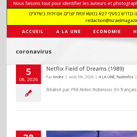
Nous faisons tout pour identifier les auteurs et photograph
אנו עושים הכל כדי לזהות סופרים וצלמים על מנת לכבד את זכויותיהם. אנו מכבדים זכויות יוצרים ושואפים לאתר את בעלי הזכויות בתמונות המגיעות אלינו כנדרש בסעיף 27א בנושא זכויות יוצרים. אם זיהית בשידורים
ACCUEIL
A LA UNE
ECONOMIE
H
coronavirus
Netflix Field of Dreams (1989)
5
Par
Andre
|
août 5th, 2026
|
A LA UNE
,
flashinfos
|
08, 2026
Réalisé par Phil Alden Robinson. En français, l