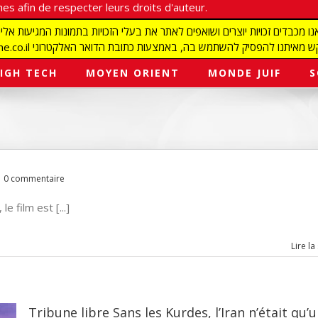
es afin de respecter leurs droits d'auteur.
redaction@israelmagazine.co.il סיק להשתמש בה, באמצעות כתובת הדואר האלקטרוני
IGH TECH
MOYEN ORIENT
MONDE JUIF
S
0 commentaire
e film est [...]
Lire la
Tribune libre Sans les Kurdes, l’Iran n’était qu’