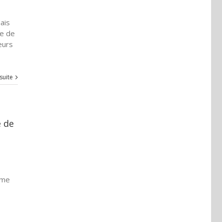
ais
ie de
eurs
 suite
e de
ème