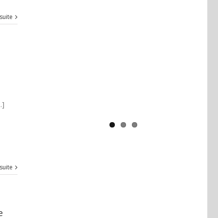
 suite
Yaïr Golan : une démocratie pour
un seul camp
.]
 suite
e