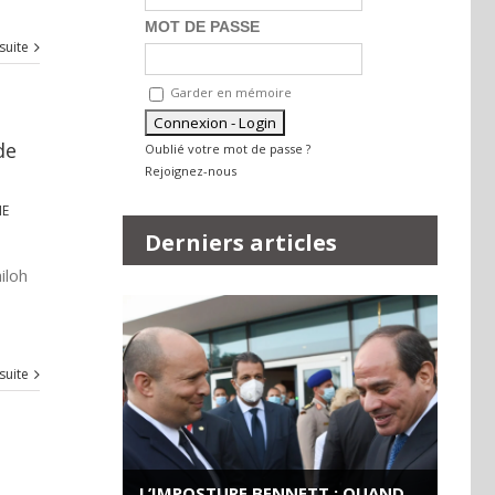
MOT DE PASSE
 suite
Garder en mémoire
de
Oublié votre mot de passe ?
Rejoignez-nous
IE
Derniers articles
iloh
 suite
L’IMPOSTURE BENNETT : QUAND