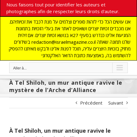
Nous faisons tout pour identifier les auteurs et
photographes afin de respecter leurs droits d'auteur.
אנו עושים הכל כדי לזהות סופרים וצלמים על מנת לכבד את זכויותיהם.
אנו מכבדים זכויות יוצרים ושואפים לאתר את בעלי הזכויות בתמונות
המגיעות אלינו כנדרש בסעיף 27א בנושא זכויות יוצרים. אם זיהית
בשידורים redaction@israelmagazine.co.il שלנו תמונה שאתה
מחזיק בזכויות היוצרים עליה, תוכל לפנות אלינו ולבקש מאיתנו להפסיק
להשתמש בה, באמצעות כתובת הדואר האלקטרוני
Aller à...
À Tel Shiloh, un mur antique ravive le
mystère de l’Arche d’Alliance
Précédent
Suivant
À Tel Shiloh, un mur antique ravive le