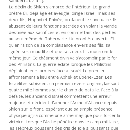
Samuel (ch. 2 à 4).
Le déclin de Shiloh s’amorce de l’intérieur. Le grand
prêtre Éli, déjà âgé et aveugle, dirige Israël, mais ses
deux fils, Hophni et Phinée, profanent le sanctuaire. Ils
abusent de leurs fonctions sacrées en volant la viande
destinée aux sacrifices et en commettant des péchés
au seuil même du Tabernacle. Un prophète avertit Éli
qu’en raison de sa complaisance envers ses fils, sa
lignée sera maudite et que ses deux fils mourront le
même jour. Ce châtiment divin va s’accomplir par le fer
des Philistins. La guerre éclate lorsque les Philistins
déploient leurs armées face à Israël. Le premier
affrontement a lieu entre Aphek et Ébène-Ezer. Les
Israélites subissent un premier revers cinglant, laissant
quatre mille hommes sur le champ de bataille. Face à la
défaite, les anciens d’Israël commettent une erreur
majeure et décident d’amener l’Arche d’Alliance depuis
Shiloh sur le front, espérant que sa simple présence
physique agira comme une arme magique pour forcer la
victoire. Lorsque l’Arche pénètre dans le camp militaire,
les Hébreux poussent des cris de joie si puissants que