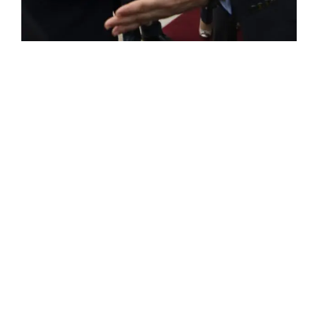
ROSE VALLAND, HEROÏNE DE LA RESISTANCE
FRANÇAISE