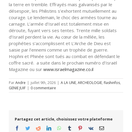
la terre en tremble. Effrayés mais galvanisés par le
désespoir, les Philistins s’exhortent mutuellement au
courage. Le lendemain, le choc des armées tourne au
carnage. L’armée d’Israël est totalement mise en
déroute, fuyant vers ses tentes. Trente mille soldats
d’Israël perdent la vie. Au cœur de la mêlée, les
prophéties s’accomplissent et L’Arche de Dieu est
saisie par l’ennemi comme un trophée de guerre.
Hophni et Phinée sont tués au combat en défendant le
coffre sacré. a suite dans le prochain numéro d’Israël
Magazine ou sur
www.israelmagazine.co.il
Par
Andre
|
juillet 9th, 2026
|
A LA UNE
,
ARCHEOLOGIE
,
flashinfos
,
GENIE JUIF
|
0 commentaire
Partagez cet article, choisissez votre plateforme
Facebook
Twitter
Reddit
LinkedIn
WhatsApp
Tumblr
Pinterest
Vk
Email