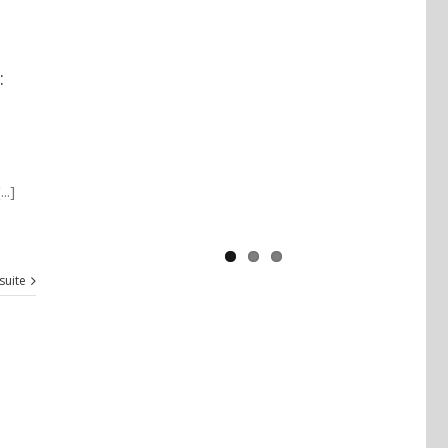
Yaïr Golan : une démocratie pour
un seul camp
:
.]
 suite