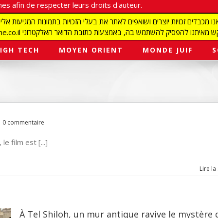
es afin de respecter leurs droits d'auteur.
redaction@israelmagazine.co.il סיק להשתמש בה, באמצעות כתובת הדואר האלקטרוני
IGH TECH
MOYEN ORIENT
MONDE JUIF
S
0 commentaire
e film est [...]
Lire la
À Tel Shiloh, un mur antique ravive le mystère 