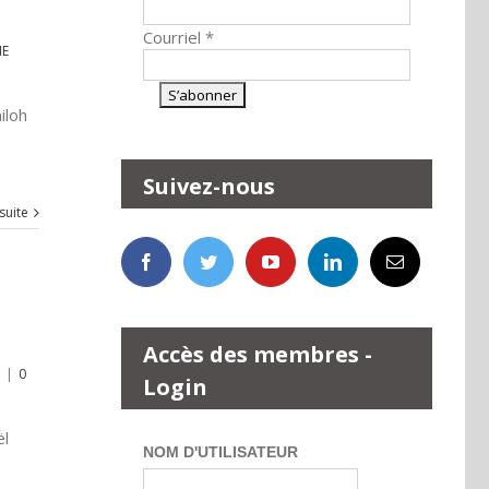
Courriel
*
IE
iloh
Suivez-nous
 suite
Accès des membres -
|
0
Login
ël
NOM D'UTILISATEUR