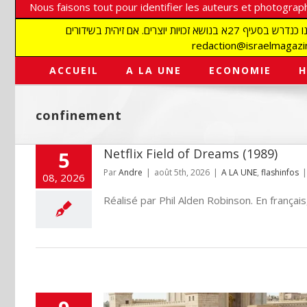
Nous faisons tout pour identifier les auteurs et photograph
אנו עושים הכל כדי לזהות סופרים וצלמים על מנת לכבד את זכויותיהם. אנו מכבדים זכויות יוצרים ושואפים לאתר את בעלי הזכויות בתמונות המגיעות אלינו כנדרש בסעיף 27א בנושא זכויות יוצרים. אם זיהית בשידורים
ACCUEIL
A LA UNE
ECONOMIE
H
confinement
Netflix Field of Dreams (1989)
5
Par
Andre
|
août 5th, 2026
|
A LA UNE
,
flashinfos
|
08, 2026
Réalisé par Phil Alden Robinson. En français, l