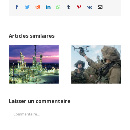
Facebook
Twitter
Reddit
LinkedIn
WhatsApp
Tumblr
Pinterest
Vk
Email
Articles similaires
Le général Brik, à
Eizenkot: « Vous
s
êtes le premier des
GADI EIZENKOT, UN
premiers à être
PARCOURS SEMÉ
responsable du 7
D’ÉCHECS et
ée
octobre et vous
D’ERREUR
voulez devenir
Premier ministre ?»
Laisser un commentaire
Commentaire