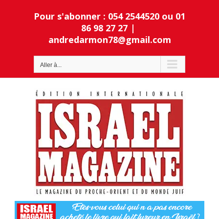
Passer
Pour s'abonner : 054 2544520 ou 01
au
contenu
86 98 27 27
|
andredarmon78@gmail.com
Ouvrir la barre d’outils
Aller à...