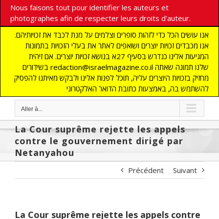
Nous faisons tout pour identifier les auteurs et
photographes afin de respecter leurs droits d'auteur.
אנו עושים הכל כדי לזהות סופרים וצלמים על מנת לכבד את זכויותיהם.
אנו מכבדים זכויות יוצרים ושואפים לאתר את בעלי הזכויות בתמונות
המגיעות אלינו כנדרש בסעיף 27א בנושא זכויות יוצרים. אם זיהית
בשידורים redaction@israelmagazine.co.il שלנו תמונה שאתה
מחזיק בזכויות היוצרים עליה, תוכל לפנות אלינו ולבקש מאיתנו להפסיק
להשתמש בה, באמצעות כתובת הדואר האלקטרוני
Aller à...
La Cour suprême rejette les appels
contre le gouvernement dirigé par
Netanyahou
Précédent
Suivant
La Cour suprême rejette les appels contre