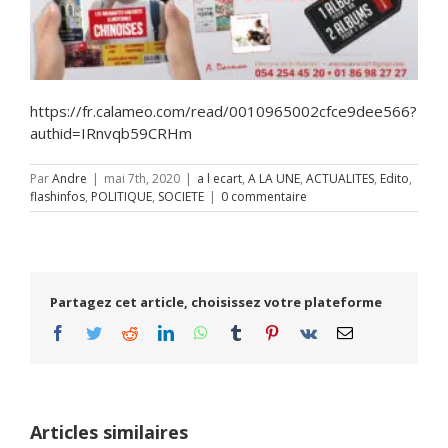
https://fr.calameo.com/read/0010965002cfce9dee566?
authid=IRnvqb59CRHm
Par
Andre
|
mai 7th, 2020
|
a l ecart
,
A LA UNE
,
ACTUALITES
,
Edito
,
flashinfos
,
POLITIQUE
,
SOCIETE
|
0 commentaire
Partagez cet article, choisissez votre plateforme
Facebook
Twitter
Reddit
LinkedIn
WhatsApp
Tumblr
Pinterest
Vk
Email
Articles similaires