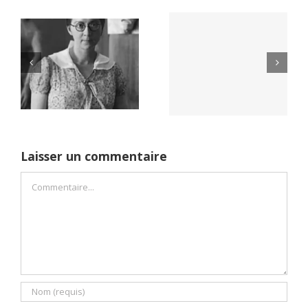
Yaïr Golan : une
Netflix Field of
démocratie pour
Dreams (1989)
un seul camp
Laisser un commentaire
Commentaire