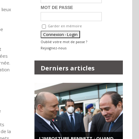
MOT DE PASSE
 lieux
Garder en mémoire
de
Oublié votre mot de passe ?
Rejoignez-nous
t
nées
urnée.
Derniers articles
ation
e
?
its
 de la
gnets
L’IMPOSTURE BENNETT : QUAND