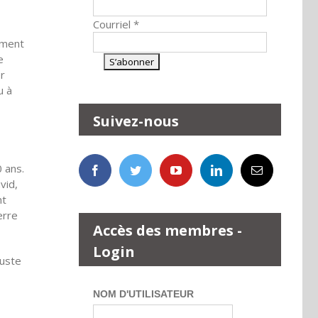
Courriel
*
lement
e
er
u à
Suivez-nous
0 ans.
vid,
nt
erre
Accès des membres -
Login
juste
NOM D'UTILISATEUR