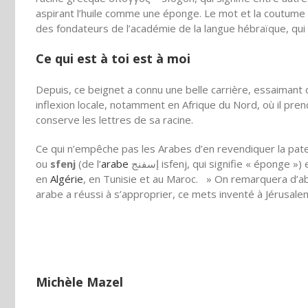
aspirant l’huile comme une éponge. Le mot et la coutume so
des fondateurs de l’académie de la langue hébraïque, qui
Ce qui est à toi est à moi
Depuis, ce beignet a connu une belle carrière, essaiman
inflexion locale, notamment en Afrique du Nord, où il pren
conserve les lettres de sa racine.
Ce qui n’empêche pas les Arabes d’en revendiquer la pate
ou
sfenj
(de l’
arabe
إسفنج isfenj, qui signifie « éponge »)
en
Algérie
, en Tunisie et au Maroc. » On remarquera d’abo
arabe a réussi à s’approprier, ce mets inventé à Jérusalem 
Michèle Mazel