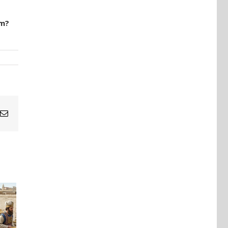
rm?
Email