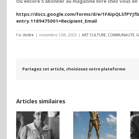
Ou encore S’abonner au magazine livré chez vous en t
https://docs.google.com/forms/d/e/1FAIpQLSfPY
entry.1189475001=Recipient_Email
Par
Andre
|
novembre 12th, 2023
|
ART CULTURE
,
COMMUNAUTE
,
G
Partagez cet article, choisissez votre plateforme
Articles similaires
Une lettre
LAND,
inédite de
Ile de Rhodes ;
DE LA
Malraux sur
un foyer juif
NCE
l’État d’Israël |