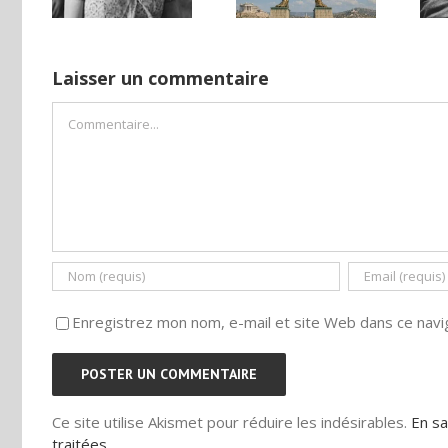
déserté
ISE
PAR « LA REGLE
DU JEU »
Laisser un commentaire
Commentaire
Enregistrez mon nom, e-mail et site Web dans ce navig
Ce site utilise Akismet pour réduire les indésirables.
En sa
traitées
.