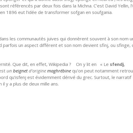
nt référencés par deux fois dans la Michna. C’est David Yellin, l
 en 1896 eut l’idée de transformer sofgan en soufgania.
t dans les communautés juives qui donnèrent souvent à son nom u
d parfois un aspect différent et son nom devient sfinj, ou sfinge, 
rnité. Que dit, en effet, Wikipedia ? On y lit en « Le
sfendj
,
 est
un
beignet
d’origine
maghrébine
qu’on peut notamment retrou
rd qu’isfenj est évidemment dérivé du grec. Surtout, le narratif
il y a plus de deux mille ans.