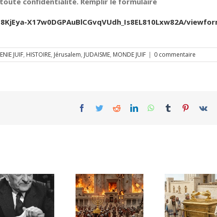
oute confidentialité. Remplir le formulaire
Jfb8KjEya-X17w0DGPAuBlCGvqVUdh_Is8EL810Lxw82A/viewfo
ENIE JUIF
,
HISTOIRE
,
Jérusalem
,
JUDAISME
,
MONDE JUIF
|
0 commentaire
Facebook
Twitter
Reddit
LinkedIn
WhatsApp
Tumblr
Pinterest
Vk
À Tel Shiloh, un
mur antique
TICHA B’AV. La
ravive le
haine gratuite
mystère de