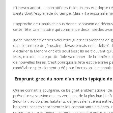
L’Unesco adopte le narratif des Palestiniens et adopte réso
saints dont l’esplanade du tempe. Mais ? il a aussi mille m
L’approche de Hanukkah nous donne l’occasion de découvrir
cette fête. Une histoire qui commence deux siècles avant 
Judah Maccabée et ses valeureux guerriers viennent de ga
dans le temple de Jérusalem dévasté mais enfin délivré d
à éclairer la Menora ont été souillées ; Ils ne trouvent qu’
Mais, miracle, cette petite fiole va donner de la lumière p
de nouvelles huiles. C’est pourquoi la fête est célébrée p
candélabre spécialement créé pour l’occasion, la Hanoukia
Emprunt grec du nom d’un mets typique de
Qui ne connait la soufgania, ce beignet emblématique de H
présente sa version ou ses versions, de la plus humble à 
Selon la tradition, les habitants de Jérusalem célèbrent le
beignets censés représenter les combattants hellènes. Pa
racine grecque σπόγγος – sfogon, qui signifie entre autr