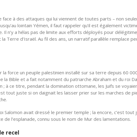
ire face à des attaques qui lui viennent de toutes parts – non seu
usqu’au lointain Yémen, il faut rappeler qu’il est également victim
 Il n’y a hélas pas de limite aux efforts déployés pour délégitim
t la Terre d’Israël. Au fil des ans, un narratif parallèle remplace pe
 la force un peuple palestinien installé sur sa terre depuis 60 00
s de la Bible et a fait notamment du patriarche Abraham et du roi Da
; à ce titre, pendant la domination ottomane, les Juifs se voyaie
t tout juste si on daignait les laisser prier sur les marches de pi
che.
roi Salomon avait dressé le premier temple ; la encore, c’est tout 
einte de l’esplanade, connu sous le nom de Mur des lamentations.
e recel