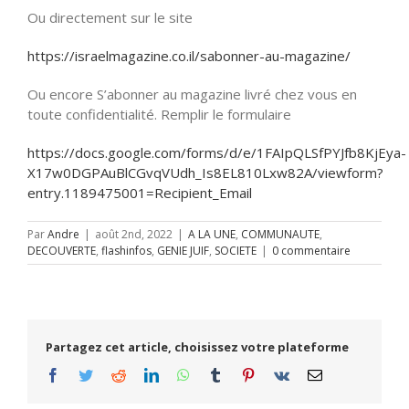
Ou directement sur le site
https://israelmagazine.co.il/sabonner-au-magazine/
Ou encore S’abonner au magazine livré chez vous en
toute confidentialité. Remplir le formulaire
https://docs.google.com/forms/d/e/1FAIpQLSfPYJfb8KjEya-
X17w0DGPAuBlCGvqVUdh_Is8EL810Lxw82A/viewform?
entry.1189475001=Recipient_Email
Par
Andre
|
août 2nd, 2022
|
A LA UNE
,
COMMUNAUTE
,
DECOUVERTE
,
flashinfos
,
GENIE JUIF
,
SOCIETE
|
0 commentaire
Partagez cet article, choisissez votre plateforme
Facebook
Twitter
Reddit
LinkedIn
WhatsApp
Tumblr
Pinterest
Vk
Email