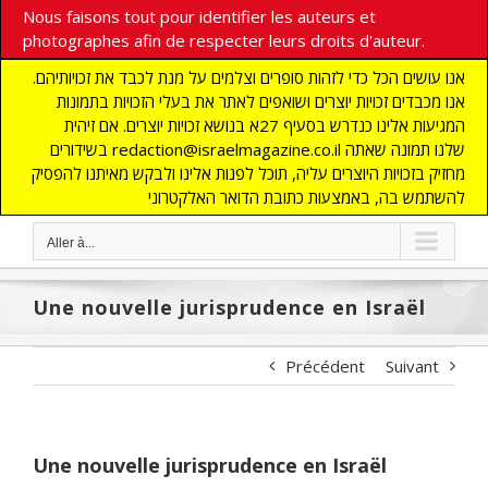
Nous faisons tout pour identifier les auteurs et
photographes afin de respecter leurs droits d'auteur.
אנו עושים הכל כדי לזהות סופרים וצלמים על מנת לכבד את זכויותיהם.
אנו מכבדים זכויות יוצרים ושואפים לאתר את בעלי הזכויות בתמונות
המגיעות אלינו כנדרש בסעיף 27א בנושא זכויות יוצרים. אם זיהית
בשידורים redaction@israelmagazine.co.il שלנו תמונה שאתה
מחזיק בזכויות היוצרים עליה, תוכל לפנות אלינו ולבקש מאיתנו להפסיק
להשתמש בה, באמצעות כתובת הדואר האלקטרוני
Aller à...
Une nouvelle jurisprudence en Israël
Précédent
Suivant
Une nouvelle jurisprudence en Israël