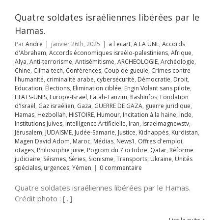
guerre juridique
as
Hezbollah
Quatre soldates israéliennes libérées par le
OIRE
Humour
on à la haine
Inde
Hamas.
itutions Juives
Par
Andre
|
janvier 26th, 2025
|
a l ecart
,
A LA UNE
,
Accords
ce Artificielle
Iran
d'Abraham
,
Accords économiques israélo-palestiniens
,
Afrique
,
aelmagnewstv
Alya
,
Anti-terrorisme
,
Antisémitisme
,
ARCHEOLOGIE
,
Archéologie
,
alem
JUDAISME
Chine
,
Clima-tech
,
Conférences
,
Coup de gueule
,
Crimes contre
Samarie
Justice
l'humanité
,
criminalité arabe
,
cybersécurité
,
Démocratie
,
Droit
,
ppés
Kurdistan
Education
,
Élections
,
Elimination ciblée
,
Engin Volant sans pilote
,
avid Adom
Maroc
ETATS-UNIS
,
Europe-Israël
,
Fatah-Tanzim
,
flashinfos
,
Fondation
s
News1
Offres
d'Israël
,
Gaz israélien
,
Gaza
,
GUERRE DE GAZA
,
guerre juridique
,
mploi
otages
Hamas
,
Hezbollah
,
HISTOIRE
,
Humour
,
Incitation à la haine
,
Inde
,
hie juive
Pogrom
Institutions Juives
,
Intelligence Artificielle
,
Iran
,
israelmagnewstv
,
octobre
Qatar
Jérusalem
,
JUDAISME
,
Judée-Samarie
,
Justice
,
Kidnappés
,
Kurdistan
,
rme judiciaire
Magen David Adom
,
Maroc
,
Médias
,
News1
,
Offres d'emploi
,
Séries
Sionisme
otages
,
Philosophie juive
,
Pogrom du 7 octobre
,
Qatar
,
Réforme
ts
Ukraine
Unités
judiciaire
,
Séismes
,
Séries
,
Sionisme
,
Transports
,
Ukraine
,
Unités
s
urgences
Yémen
spéciales
,
urgences
,
Yémen
|
0 commentaire
Quatre soldates israéliennes libérées par le Hamas.
Crédit photo : [...]