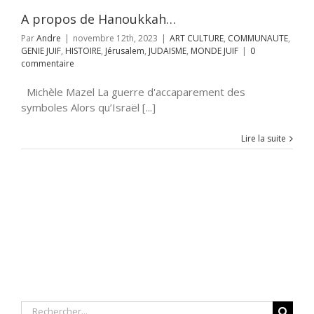
SME
MONDE JUIF
A propos de Hanoukkah…
Par
Andre
|
novembre 12th, 2023
|
ART CULTURE
,
COMMUNAUTE
,
GENIE JUIF
,
HISTOIRE
,
Jérusalem
,
JUDAISME
,
MONDE JUIF
|
0
commentaire
Michèle Mazel La guerre d'accaparement des
symboles Alors qu’Israël [...]
Lire la suite
Rechercher: