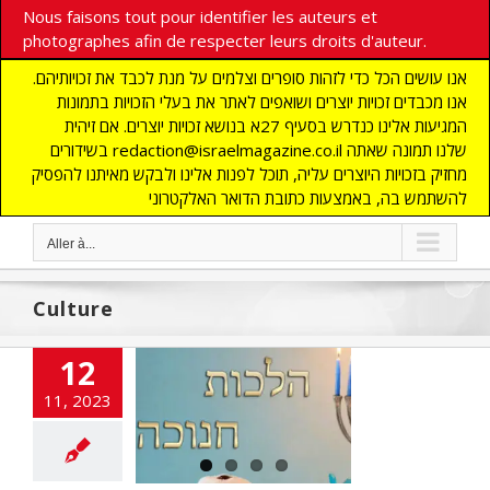
Nous faisons tout pour identifier les auteurs et
photographes afin de respecter leurs droits d'auteur.
אנו עושים הכל כדי לזהות סופרים וצלמים על מנת לכבד את זכויותיהם.
אנו מכבדים זכויות יוצרים ושואפים לאתר את בעלי הזכויות בתמונות
המגיעות אלינו כנדרש בסעיף 27א בנושא זכויות יוצרים. אם זיהית
בשידורים redaction@israelmagazine.co.il שלנו תמונה שאתה
מחזיק בזכויות היוצרים עליה, תוכל לפנות אלינו ולבקש מאיתנו להפסיק
להשתמש בה, באמצעות כתובת הדואר האלקטרוני
Aller à...
Culture
12
propos de
11, 2023
noukkah…
T CULTURE
NAUTE
GENIE JUIF
IRE
Jérusalem