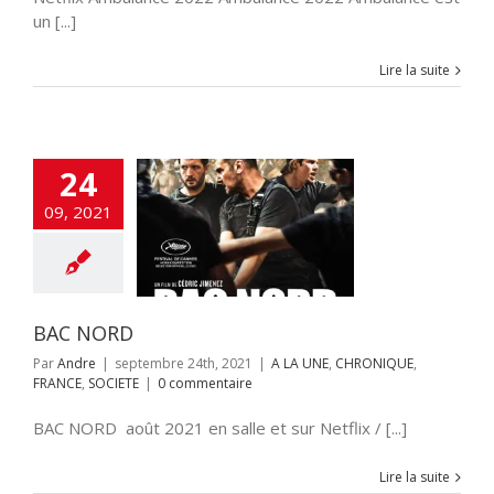
un [...]
Lire la suite
24
09, 2021
AC NORD
NE
CHRONIQUE
NCE
SOCIETE
BAC NORD
Par
Andre
|
septembre 24th, 2021
|
A LA UNE
,
CHRONIQUE
,
FRANCE
,
SOCIETE
|
0 commentaire
BAC NORD août 2021 en salle et sur Netflix / [...]
Lire la suite