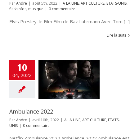
Par
Andre
|
août 5th, 2022
|
A LA UNE
,
ART CULTURE
,
ETATS-UNIS
,
flashinfos
,
musique
|
0 commentaire
Elvis Presley: le Film Film de Baz Luhrmann Avec Tom [...]
Lire la suite
10
04, 2022
ulance 2022
NE
ART CULTURE
TATS-UNIS
Ambulance 2022
Par
Andre
|
avril 10th, 2022
|
A LA UNE
,
ART CULTURE
,
ETATS-
UNIS
|
0 commentaire
Netflix Ambulance 2022 Ambulance 2022 Ambulance est