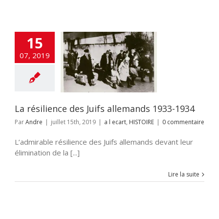
15
07, 2019
lience des Juifs
nds 1933-1934
cart
HISTOIRE
La résilience des Juifs allemands 1933-1934
Par
Andre
|
juillet 15th, 2019
|
a l ecart
,
HISTOIRE
|
0 commentaire
L’admirable résilience des Juifs allemands devant leur
élimination de la [...]
Lire la suite