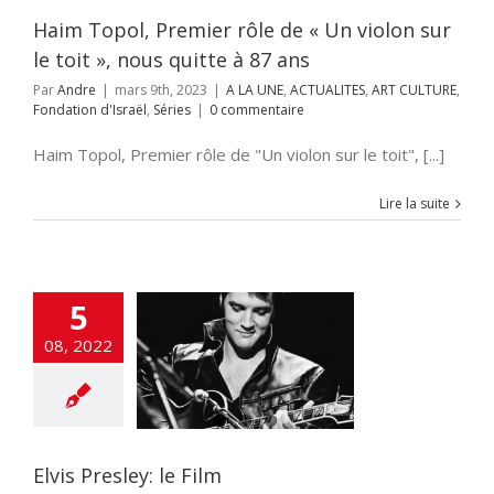
Israël
Séries
Haim Topol, Premier rôle de « Un violon sur
le toit », nous quitte à 87 ans
Par
Andre
|
mars 9th, 2023
|
A LA UNE
,
ACTUALITES
,
ART CULTURE
,
Fondation d'Israël
,
Séries
|
0 commentaire
Haim Topol, Premier rôle de "Un violon sur le toit", [...]
Lire la suite
5
08, 2022
Presley: le Film
NE
ART CULTURE
UNIS
flashinfos
musique
Elvis Presley: le Film