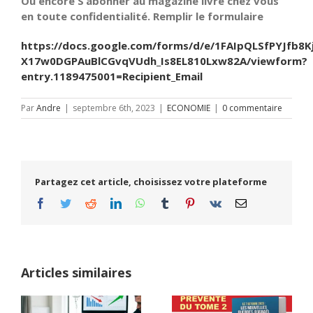
Ou encore S’abonner au magazine livré chez vous
en toute confidentialité. Remplir le formulaire
https://docs.google.com/forms/d/e/1FAIpQLSfPYJfb8K
X17w0DGPAuBlCGvqVUdh_Is8EL810Lxw82A/viewform?
entry.1189475001=Recipient_Email
Par
Andre
|
septembre 6th, 2023
|
ECONOMIE
|
0 commentaire
Partagez cet article, choisissez votre plateforme
Facebook
Twitter
Reddit
LinkedIn
WhatsApp
Tumblr
Pinterest
Vk
Email
Articles similaires