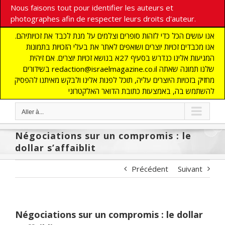
Nous faisons tout pour identifier les auteurs et
photographes afin de respecter leurs droits d'auteur.
אנו עושים הכל כדי לזהות סופרים וצלמים על מנת לכבד את זכויותיהם.
אנו מכבדים זכויות יוצרים ושואפים לאתר את בעלי הזכויות בתמונות
המגיעות אלינו כנדרש בסעיף 27א בנושא זכויות יוצרים. אם זיהית
בשידורים redaction@israelmagazine.co.il שלנו תמונה שאתה
מחזיק בזכויות היוצרים עליה, תוכל לפנות אלינו ולבקש מאיתנו להפסיק
להשתמש בה, באמצעות כתובת הדואר האלקטרוני
Aller à...
Négociations sur un compromis : le
dollar s’affaiblit
Précédent
Suivant
Négociations sur un compromis : le dollar