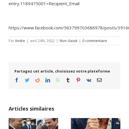
entry.1189475001=Recipient_Email
https://www.facebook.com/563799703686978/posts/391
Par
Andre
|
avril 24th, 2022
|
Non classé
|
0 commentaire
Partagez cet article, choisissez votre plateforme
Facebook
Twitter
Reddit
LinkedIn
WhatsApp
Tumblr
Pinterest
Vk
Email
Articles similaires