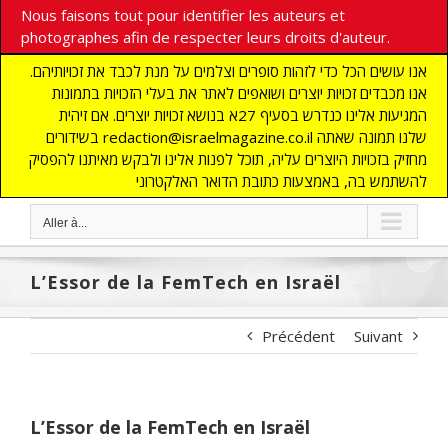
Nous faisons tout pour identifier les auteurs et
photographes afin de respecter leurs droits d'auteur.
אנו עושים הכל כדי לזהות סופרים וצלמים על מנת לכבד את זכויותיהם.
אנו מכבדים זכויות יוצרים ושואפים לאתר את בעלי הזכויות בתמונות
המגיעות אלינו כנדרש בסעיף 27א בנושא זכויות יוצרים. אם זיהית
בשידורים redaction@israelmagazine.co.il שלנו תמונה שאתה
מחזיק בזכויות היוצרים עליה, תוכל לפנות אלינו ולבקש מאיתנו להפסיק
להשתמש בה, באמצעות כתובת הדואר האלקטרוני
Aller à...
L’Essor de la FemTech en Israël
Précédent
Suivant
L’Essor de la FemTech en Israël