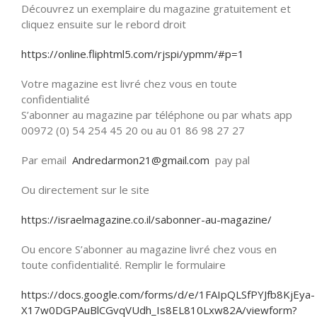
Découvrez un exemplaire du magazine gratuitement et
cliquez ensuite sur le rebord droit
https://online.fliphtml5.com/rjspi/ypmm/#p=1
Votre magazine est livré chez vous en toute
confidentialité
S’abonner au magazine par téléphone ou par whats app
00972 (0) 54 254 45 20 ou au 01 86 98 27 27
Par email
Andredarmon21@gmail.com
pay pal
Ou directement sur le site
https://israelmagazine.co.il/sabonner-au-magazine/
Ou encore S’abonner au magazine livré chez vous en
toute confidentialité. Remplir le formulaire
https://docs.google.com/forms/d/e/1FAIpQLSfPYJfb8KjEya-
X17w0DGPAuBlCGvqVUdh_Is8EL810Lxw82A/viewform?