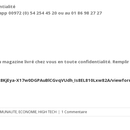
tialité
pp 00972 (0) 54 254 45 20 ou au 01 86 98 27 27
 magazine livré chez vous en toute confidentialité. Remplir 
Jfb8KjEya-X17w0DGPAuBlCGvqVUdh_Is8EL810Lxw82A/viewfo
MUNAUTE
,
ECONOMIE
,
HIGH TECH
|
1 Commentaire