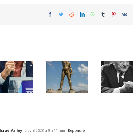
Facebook
Twitter
Reddit
LinkedIn
WhatsApp
Tumblr
Pinterest
Vk
Une lettre
inédite de
Ile de Rhodes ;
Malraux sur
un foyer juif
l’État d’Israël |
déserté
PAR « LA REGLE
DU JEU »
 IsraelValley
5 avril 2023 à 9 h 11 min
- Répondre