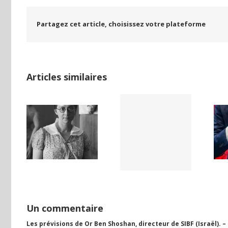
Partagez cet article, choisissez votre plateforme
Articles similaires
LAND,
Yaïr Golan : une
Netflix Field of
DE LA
démocratie
Dreams (1989)
NCE
pour un seul
ISE
camp
Un commentaire
Les prévisions de Or Ben Shoshan, directeur de SIBF (Israël). –