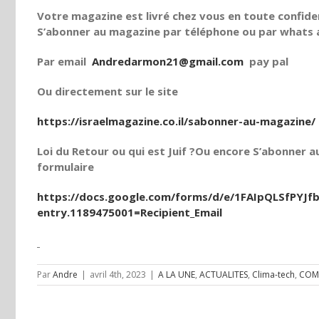
Votre magazine est livré chez vous en toute confiden
S’abonner au magazine par téléphone ou par whats a
Par email
Andredarmon21@gmail.com
pay pal
Ou directement sur le site
https://israelmagazine.co.il/sabonner-au-magazine/
Loi du Retour ou qui est Juif ?Ou encore S’abonner au
formulaire
https://docs.google.com/forms/d/e/1FAIpQLSfPY
entry.1189475001=Recipient_Email
Par
Andre
|
avril 4th, 2023
|
A LA UNE
,
ACTUALITES
,
Clima-tech
,
COM