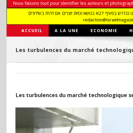
Nous faisons tout pour identifier les auteurs et photograph
אנו עושים הכל כדי לזהות סופרים וצלמים על מנת לכבד את זכויותיהם. אנו מכבדים זכויות יוצרים ושואפים לאתר את בעלי הזכויות בתמונות המגיעות אלינו כנדרש בסעיף 27א בנושא זכויות יוצרים. אם זיהית בשידורים
ACCUEIL
A LA UNE
ECONOMIE
H
Les turbulences du marché technologiq
Les turbulences du marché technologique s