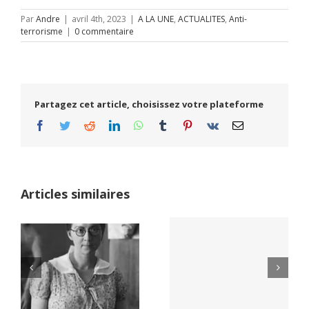
Par
Andre
|
avril 4th, 2023
|
A LA UNE
,
ACTUALITES
,
Anti-
terrorisme
|
0 commentaire
Partagez cet article, choisissez votre plateforme
Facebook
Twitter
Reddit
LinkedIn
WhatsApp
Tumblr
Pinterest
Vk
Email
Articles similaires
Yaïr Golan : une
Netflix Field of
démocratie pour
Dreams (1989)
un seul camp