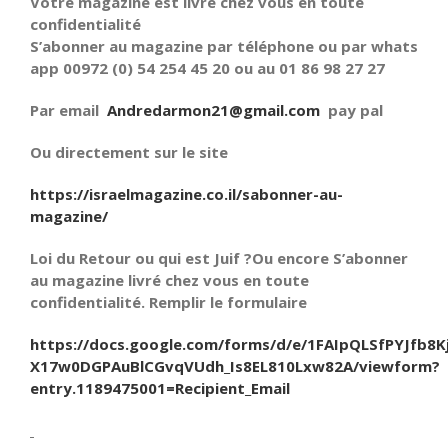
Votre magazine est livré chez vous en toute
confidentialité
S’abonner au magazine par téléphone ou par whats
app 00972 (0) 54 254 45 20 ou au 01 86 98 27 27
Par email
Andredarmon21@gmail.com
pay pal
Ou directement sur le site
https://israelmagazine.co.il/sabonner-au-
magazine/
Loi du Retour ou qui est Juif ?Ou encore S’abonner
au magazine livré chez vous en toute
confidentialité. Remplir le formulaire
https://docs.google.com/forms/d/e/1FAIpQLSfPYJfb8K
X17w0DGPAuBlCGvqVUdh_Is8EL810Lxw82A/viewform?
entry.1189475001=Recipient_Email