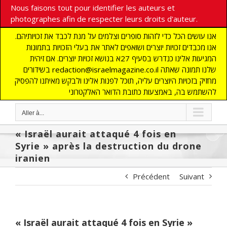
Nous faisons tout pour identifier les auteurs et
photographes afin de respecter leurs droits d'auteur.
אנו עושים הכל כדי לזהות סופרים וצלמים על מנת לכבד את זכויותיהם.
אנו מכבדים זכויות יוצרים ושואפים לאתר את בעלי הזכויות בתמונות
המגיעות אלינו כנדרש בסעיף 27א בנושא זכויות יוצרים. אם זיהית
בשידורים redaction@israelmagazine.co.il שלנו תמונה שאתה
מחזיק בזכויות היוצרים עליה, תוכל לפנות אלינו ולבקש מאיתנו להפסיק
להשתמש בה, באמצעות כתובת הדואר האלקטרוני
Aller à...
« Israël aurait attaqué 4 fois en
Syrie » après la destruction du drone
iranien
Précédent
Suivant
« Israël aurait attaqué 4 fois en Syrie »