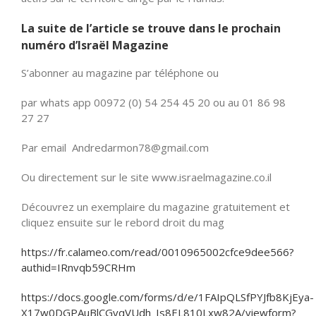
La suite de l’article se trouve dans le prochain
numéro d’Israël Magazine
S’abonner au magazine par téléphone ou
par whats app 00972 (0) 54 254 45 20 ou au 01 86 98
27 27
Par email Andredarmon78@gmail.com
Ou directement sur le site www.israelmagazine.co.il
Découvrez un exemplaire du magazine gratuitement et
cliquez ensuite sur le rebord droit du mag
https://fr.calameo.com/read/0010965002cfce9dee566?
authid=IRnvqb59CRHm
https://docs.google.com/forms/d/e/1FAIpQLSfPYJfb8KjEya-
X17w0DGPAuBlCGvqVUdh_Is8EL810Lxw82A/viewform?