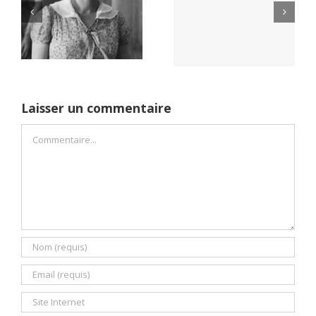
Yaïr Golan : une
Netflix Field of
démocratie pour
Dreams (1989)
un seul camp
Laisser un commentaire
Commentaire