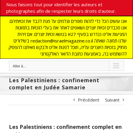
Nous faisons tout pour identifier les auteurs et
photographes afin de respecter leurs droits d'auteur.
אנו עושים הכל כדי לזהות סופרים וצלמים על מנת לכבד את זכויותיהם.
אנו מכבדים זכויות יוצרים ושואפים לאתר את בעלי הזכויות בתמונות
המגיעות אלינו כנדרש בסעיף 27א בנושא זכויות יוצרים. אם זיהית
בשידורים redaction@israelmagazine.co.il שלנו תמונה שאתה
מחזיק בזכויות היוצרים עליה, תוכל לפנות אלינו ולבקש מאיתנו להפסיק
להשתמש בה, באמצעות כתובת הדואר האלקטרוני
Aller à...
Les Palestiniens : confinement
complet en Judée Samarie
Précédent
Suivant
Les Palestiniens : confinement complet en