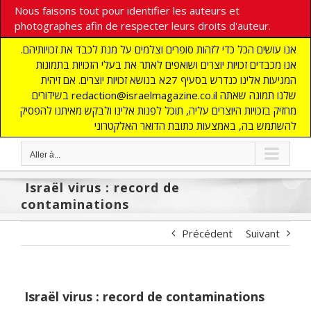
Nous faisons tout pour identifier les auteurs et
photographes afin de respecter leurs droits d'auteur.
אנו עושים הכל כדי לזהות סופרים וצלמים על מנת לכבד את זכויותיהם.
אנו מכבדים זכויות יוצרים ושואפים לאתר את בעלי הזכויות בתמונות
המגיעות אלינו כנדרש בסעיף 27א בנושא זכויות יוצרים. אם זיהית
בשידורים redaction@israelmagazine.co.il שלנו תמונה שאתה
מחזיק בזכויות היוצרים עליה, תוכל לפנות אלינו ולבקש מאיתנו להפסיק
להשתמש בה, באמצעות כתובת הדואר האלקטרוני
Aller à...
Israël virus : record de
contaminations
Précédent
Suivant
Israël virus : record de contaminations