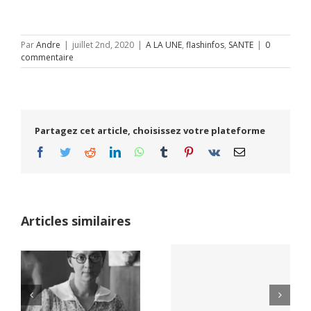
Par
Andre
|
juillet 2nd, 2020
|
A LA UNE
,
flashinfos
,
SANTE
|
0
commentaire
Partagez cet article, choisissez votre plateforme
Facebook
Twitter
Reddit
LinkedIn
WhatsApp
Tumblr
Pinterest
Vk
Email
Articles similaires
Yaïr Golan : une
Netflix Field of
démocratie pour