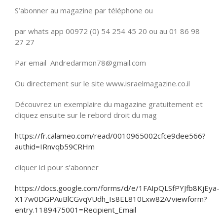
S’abonner au magazine par téléphone ou
par whats app 00972 (0) 54 254 45 20 ou au 01 86 98
27 27
Par email Andredarmon78@gmail.com
Ou directement sur le site www.israelmagazine.co.il
Découvrez un exemplaire du magazine gratuitement et
cliquez ensuite sur le rebord droit du mag
https://fr.calameo.com/read/0010965002cfce9dee566?
authid=IRnvqb59CRHm
cliquer ici pour s’abonner
https://docs.google.com/forms/d/e/1FAIpQLSfPYJfb8KjEya-
X17w0DGPAuBlCGvqVUdh_Is8EL810Lxw82A/viewform?
entry.1189475001=Recipient_Email