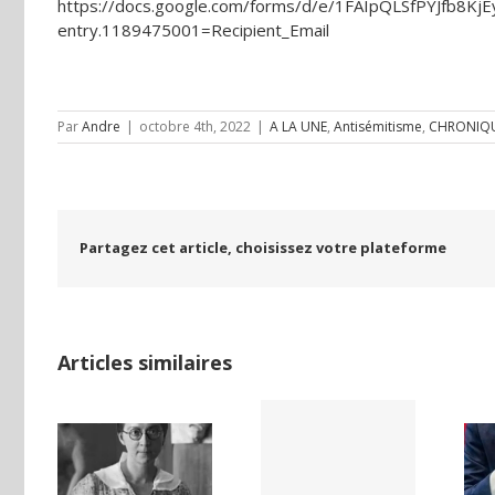
https://docs.google.com/forms/d/e/1FAIpQLSfPYJfb8
entry.1189475001=Recipient_Email
Par
Andre
|
octobre 4th, 2022
|
A LA UNE
,
Antisémitisme
,
CHRONIQ
Partagez cet article, choisissez votre plateforme
Articles similaires
LAND,
Yaïr Golan : une