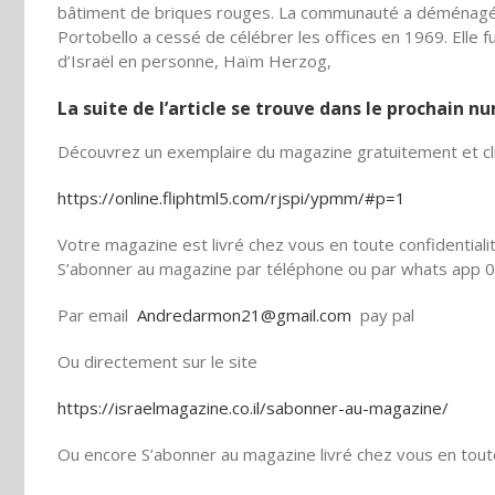
bâtiment de briques rouges. La communauté a déménagé p
Portobello a cessé de célébrer les offices en 1969. Elle 
d’Israël en personne, Haïm Herzog,
La suite de l’article se trouve dans le prochain 
Découvrez un exemplaire du magazine gratuitement et cli
https://online.fliphtml5.com/rjspi/ypmm/#p=1
Votre magazine est livré chez vous en toute confidentiali
S’abonner au magazine par téléphone ou par whats app 0
Par email
Andredarmon21@gmail.com
pay pal
Ou directement sur le site
https://israelmagazine.co.il/sabonner-au-magazine/
Ou encore S’abonner au magazine livré chez vous en toute 