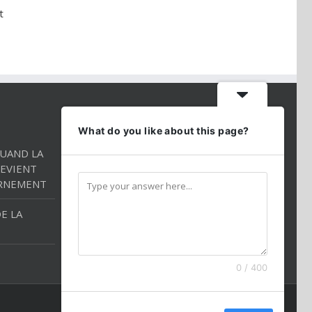
t
CONTACT INFO
What do you like about this page?
QUAND LA
Téléphone:
01 86 98 27 27
EVIENT
Mobile:
054 2544520
RNEMENT
Email:
andredarmon78@gmail.com
E LA
0 / 400