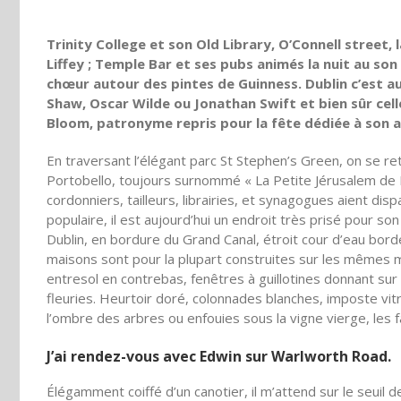
Trinity College et son Old Library, O’Connell street,
Liffey ; Temple Bar et ses pubs animés la nuit au son 
chœur autour des pintes de Guinness. Dublin c’est 
Shaw, Oscar Wilde ou Jonathan Swift et bien sûr cel
Bloom, patronyme repris pour la fête dédiée à son 
En traversant l’élégant parc St Stephen’s Green, on se r
Portobello, toujours surnommé « La Petite Jérusalem de D
cordonniers, tailleurs, librairies, et synagogues aient dis
populaire, il est aujourd’hui un endroit très prisé pour s
Dublin, en bordure du Grand Canal, étroit cour d’eau bord
maisons sont pour la plupart construites sur les mêmes mo
entresol en contrebas, fenêtres à guillotines donnant su
fleuries. Heurtoir doré, colonnades blanches, imposte vi
l’ombre des arbres ou enfouies sous la vigne vierge, les 
J’ai rendez-vous avec Edwin sur Warlworth Road.
Élégamment coiffé d’un canotier, il m’attend sur le seuil 