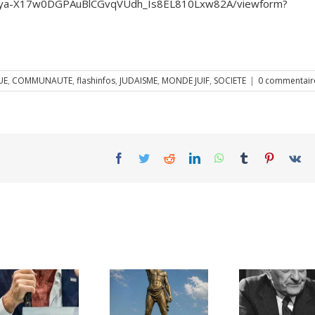
KjEya-X17w0DGPAuBlCGvqVUdh_Is8EL810Lxw82A/viewform?
UE
,
COMMUNAUTE
,
flashinfos
,
JUDAISME
,
MONDE JUIF
,
SOCIETE
|
0 commentair
Facebook
Twitter
Reddit
LinkedIn
WhatsApp
Tumblr
Pinterest
Vk
Une lettre
inédite de
Ile de Rhodes ;