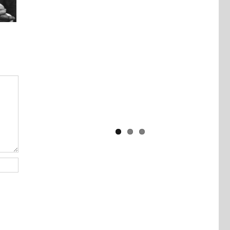
Yaïr Golan : une démocratie pour
un seul camp