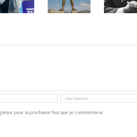
Malraux sur
un foyer juif
l’État d’Israël |
déserté
PAR « LA REGLE
DU JEU »
ateur pour la prochaine fois que je commenterai.