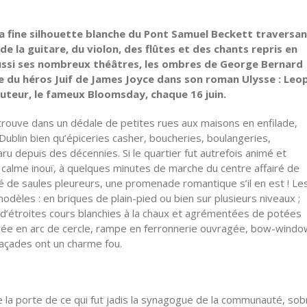
 la fine silhouette blanche du Pont Samuel Beckett traversan
de la guitare, du violon, des flûtes et des chants repris en
aussi ses nombreux théâtres, les ombres de George Bernard
le du héros Juif de James Joyce dans son roman Ulysse : Leo
auteur, le fameux Bloomsday, chaque 16 juin.
etrouve dans un dédale de petites rues aux maisons en enfilade,
ublin bien qu’épiceries casher, boucheries, boulangeries,
paru depuis des décennies. Si le quartier fut autrefois animé et
on calme inouï, à quelques minutes de marche du centre affairé de
é de saules pleureurs, une promenade romantique s’il en est ! Le
dèles : en briques de plain-pied ou bien sur plusieurs niveaux ;
r d’étroites cours blanchies à la chaux et agrémentées de potées
trée en arc de cercle, rampe en ferronnerie ouvragée, bow-windo
façades ont un charme fou.
de la porte de ce qui fut jadis la synagogue de la communauté, sob