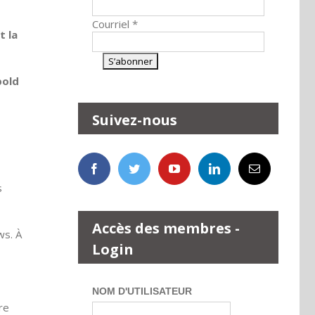
Courriel
*
t la
pold
Suivez-nous
s
Accès des membres -
ws. À
Login
NOM D'UTILISATEUR
re