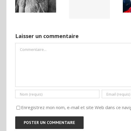
Netflix Field of
DE LA
démocratie
Dreams (1989)
NCE
pour un seul
ISE
camp
Laisser un commentaire
Commentaire
Enregistrez mon nom, e-mail et site Web dans ce navig