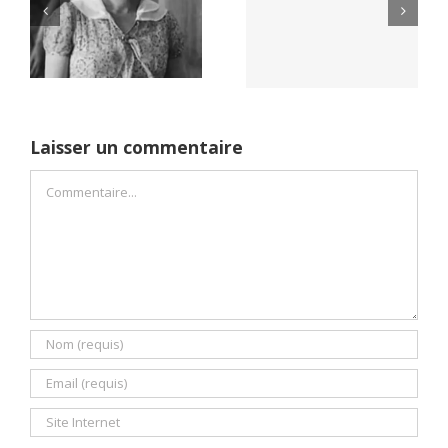
Yaïr Golan : une
Netflix Field of
démocratie pour
Dreams (1989)
un seul camp
Laisser un commentaire
Commentaire