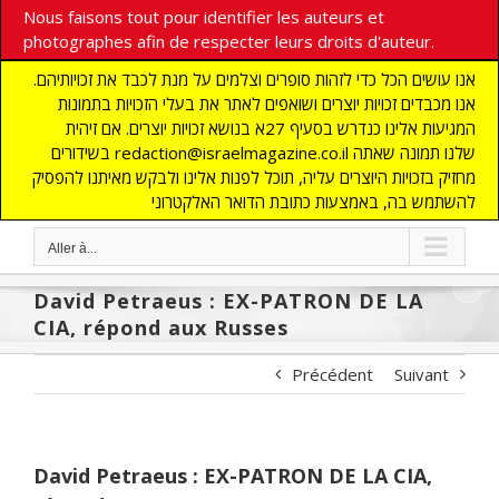
Nous faisons tout pour identifier les auteurs et
photographes afin de respecter leurs droits d'auteur.
אנו עושים הכל כדי לזהות סופרים וצלמים על מנת לכבד את זכויותיהם.
אנו מכבדים זכויות יוצרים ושואפים לאתר את בעלי הזכויות בתמונות
המגיעות אלינו כנדרש בסעיף 27א בנושא זכויות יוצרים. אם זיהית
בשידורים redaction@israelmagazine.co.il שלנו תמונה שאתה
מחזיק בזכויות היוצרים עליה, תוכל לפנות אלינו ולבקש מאיתנו להפסיק
להשתמש בה, באמצעות כתובת הדואר האלקטרוני
Aller à...
David Petraeus : EX-PATRON DE LA
CIA, répond aux Russes
Précédent
Suivant
David Petraeus : EX-PATRON DE LA CIA,