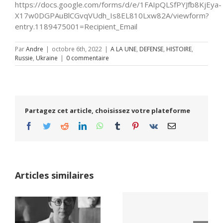
https://docs.google.com/forms/d/e/1FAIpQLSfPYJfb8KjEya-
X17w0DGPAuBlCGvqVUdh_Is8EL810Lxw82A/viewform?
entry.1189475001=Recipient_Email
Par
Andre
|
octobre 6th, 2022
|
A LA UNE
,
DEFENSE
,
HISTOIRE
,
Russie
,
Ukraine
|
0 commentaire
Partagez cet article, choisissez votre plateforme
Facebook
Twitter
Reddit
LinkedIn
WhatsApp
Tumblr
Pinterest
Vk
Email
Articles similaires