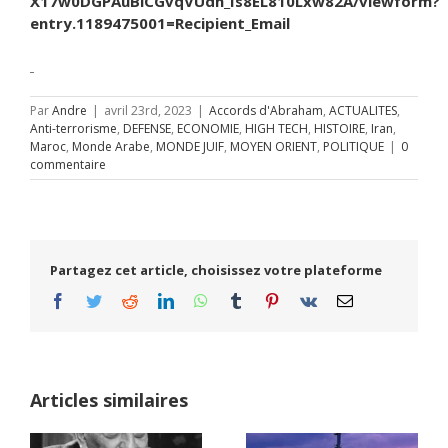
X17w0DGPAuBlCGvqVUdh_Is8EL810Lxw82A/viewform?
entry.1189475001=Recipient_Email
Par
Andre
|
avril 23rd, 2023
|
Accords d'Abraham
,
ACTUALITES
,
Anti-terrorisme
,
DEFENSE
,
ECONOMIE
,
HIGH TECH
,
HISTOIRE
,
Iran
,
Maroc
,
Monde Arabe
,
MONDE JUIF
,
MOYEN ORIENT
,
POLITIQUE
|
0
commentaire
Partagez cet article, choisissez votre plateforme
Facebook
Twitter
Reddit
LinkedIn
WhatsApp
Tumblr
Pinterest
Vk
Email
Articles similaires