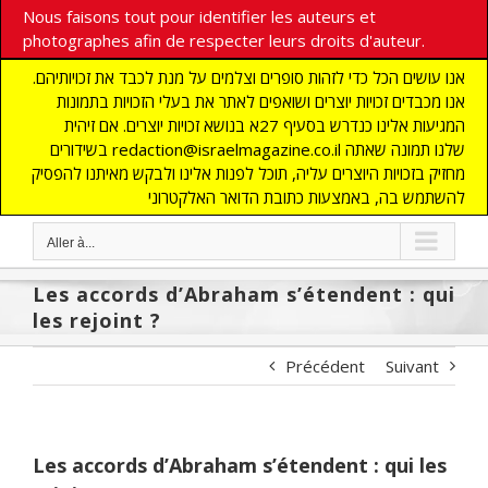
Nous faisons tout pour identifier les auteurs et
photographes afin de respecter leurs droits d'auteur.
אנו עושים הכל כדי לזהות סופרים וצלמים על מנת לכבד את זכויותיהם.
אנו מכבדים זכויות יוצרים ושואפים לאתר את בעלי הזכויות בתמונות
המגיעות אלינו כנדרש בסעיף 27א בנושא זכויות יוצרים. אם זיהית
בשידורים redaction@israelmagazine.co.il שלנו תמונה שאתה
מחזיק בזכויות היוצרים עליה, תוכל לפנות אלינו ולבקש מאיתנו להפסיק
להשתמש בה, באמצעות כתובת הדואר האלקטרוני
Aller à...
Les accords d’Abraham s’étendent : qui
les rejoint ?
Précédent
Suivant
Les accords d’Abraham s’étendent : qui les