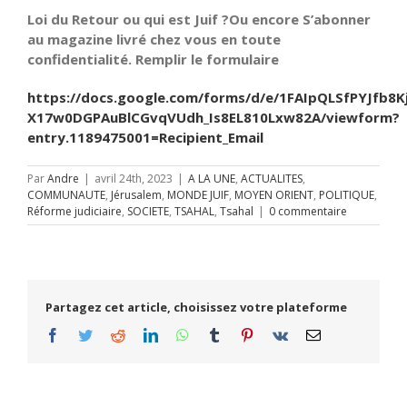
Loi du Retour ou qui est Juif ?Ou encore S’abonner
au magazine livré chez vous en toute
confidentialité. Remplir le formulaire
https://docs.google.com/forms/d/e/1FAIpQLSfPYJfb8K
X17w0DGPAuBlCGvqVUdh_Is8EL810Lxw82A/viewform?
entry.1189475001=Recipient_Email
Par
Andre
|
avril 24th, 2023
|
A LA UNE
,
ACTUALITES
,
COMMUNAUTE
,
Jérusalem
,
MONDE JUIF
,
MOYEN ORIENT
,
POLITIQUE
,
Réforme judiciaire
,
SOCIETE
,
TSAHAL
,
Tsahal
|
0 commentaire
Partagez cet article, choisissez votre plateforme
Facebook
Twitter
Reddit
LinkedIn
WhatsApp
Tumblr
Pinterest
Vk
Email