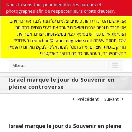
Nous faisons tout pour identifier les auteurs et
photographes afin de respecter leurs droits d'auteur.
אנו עושים הכל כדי לזהות סופרים וצלמים על מנת לכבד את זכויותיהם.
אנו מכבדים זכויות יוצרים ושואפים לאתר את בעלי הזכויות בתמונות
המגיעות אלינו כנדרש בסעיף 27א בנושא זכויות יוצרים. אם זיהית
בשידורים redaction@israelmagazine.co.il שלנו תמונה שאתה
מחזיק בזכויות היוצרים עליה, תוכל לפנות אלינו ולבקש מאיתנו להפסיק
להשתמש בה, באמצעות כתובת הדואר האלקטרוני
Aller à...
Israël marque le jour du Souvenir en
pleine controverse
Précédent
Suivant
Israël marque le jour du Souvenir en pleine