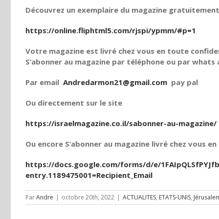
Découvrez un exemplaire du magazine gratuitement e
https://online.fliphtml5.com/rjspi/ypmm/#p=1
Votre magazine est livré chez vous en toute confiden
S’abonner au magazine par téléphone ou par whats a
Par email
Andredarmon21@gmail.com
pay pal
Ou directement sur le site
https://israelmagazine.co.il/sabonner-au-magazine/
Ou encore S’abonner au magazine livré chez vous en t
https://docs.google.com/forms/d/e/1FAIpQLSfPY
entry.1189475001=Recipient_Email
Par
Andre
|
octobre 20th, 2022
|
ACTUALITES
,
ETATS-UNIS
,
Jérusale