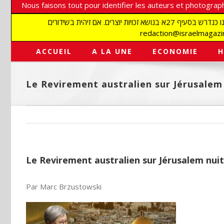
Nous faisons tout pour identifier les auteurs et photograph
אנו עושים הכל כדי לזהות סופרים וצלמים על מנת לכבד את זכויותיהם. אנו מכבדים זכויות יוצרים ושואפים לאתר את בעלי הזכויות בתמונות המגיעות אלינו כנדרש בסעיף 27א בנושא זכויות יוצרים. אם זיהית בשידורים
ACCUEIL
A LA UNE
ECONOMIE
H
Le Revirement australien sur Jérusalem n
Le Revirement australien sur Jérusalem nuit-i
Par Marc Brzustowski