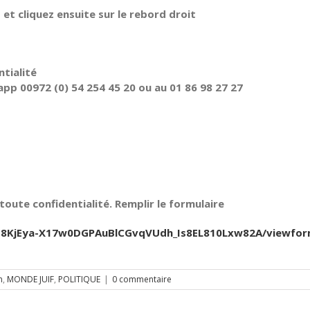
t cliquez ensuite sur le rebord droit
tialité
pp 00972 (0) 54 254 45 20 ou au 01 86 98 27 27
oute confidentialité. Remplir le formulaire
Jfb8KjEya-X17w0DGPAuBlCGvqVUdh_Is8EL810Lxw82A/viewfo
m
,
MONDE JUIF
,
POLITIQUE
|
0 commentaire