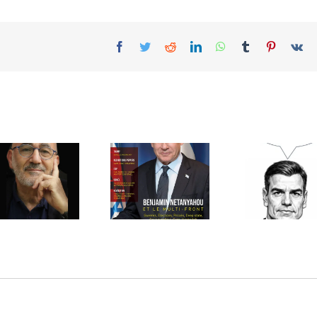
Facebook
Twitter
Reddit
LinkedIn
WhatsApp
Tumblr
Pinterest
Vk
Il y a 11 tonnes
Espagne-Israël :
d’uranium en
Chronique
Iran pas 440 kgs
d’une rupture
A.Bauer
annoncée