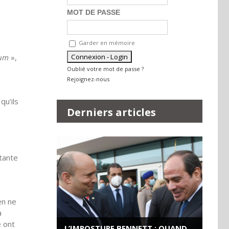
MOT DE PASSE
Garder en mémoire
tum
»,
Oublié votre mot de passe ?
Rejoignez-nous
qu’ils
Derniers articles
tante
en ne
a
e ont
L’IMPOSTURE BENNETT : QUAND