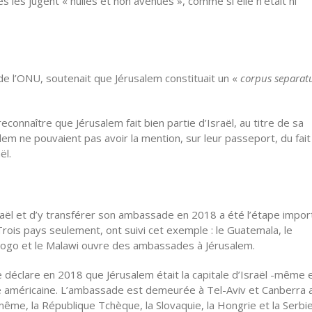
tés les jugent « nulles et non avenues », comme si elle
n’était
ni
 de
l’ONU
, soutenait que Jérusalem constituait un «
corpus separa
onnaître que Jérusalem fait bien partie d’Israël, au titre de sa
lem ne pouvaient pas avoir la mention, sur leur passeport, du fait 
ël.
raël et
d’y
transférer son ambassade en 2018 a été l’étape impor
Trois pays seulement, ont suivi cet exemple : le Guatemala, le
e Togo et le Malawi ouvre des ambassades à Jérusalem.
e
déclare en 2018 que Jérusalem était la capitale d’Israël -même 
e américaine.
L’ambassade
est demeurée à Tel-Aviv et Canberra 
me, la République Tchèque, la Slovaquie, la Hongrie et la Serbi