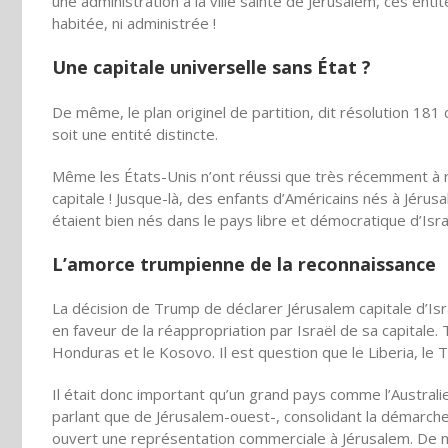
une
administration
à la ville sainte de Jérusalem, ces enti
habitée, ni administrée !
Une capitale universelle sans État ?
De même, le plan originel de partition, dit résolution 181
soit une entité distincte.
Même les États-Unis
n’ont
réussi que très récemment à rec
capitale ! Jusque-là, des enfants d’Américains nés à Jérusa
étaient bien nés dans le pays libre et démocratique d’Isra
L’amorce trumpienne de la reconnaissance
La décision de Trump de
déclarer
Jérusalem capitale d’Is
en faveur de la réappropriation par
Israël
de sa capitale. 
Honduras et le Kosovo. Il est question que le Liberia, l
Il était donc important
qu’un
grand pays comme
l’Australi
parlant que de Jérusalem-ouest-, consolidant la démarch
ouvert une représentation commerciale à Jérusalem. De mê