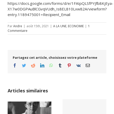
https://docs.google.com/forms/d/e/1FAIpQLSfPYJfb8KjEya-
X17w0DGPAuBlCGvqVUdh_Is8EL810Lxw82A/viewform?
entry.1189475001=Recipient_Email
Par
Andre
|
août 15th, 2021
|
A LA UNE
,
ECONOMIE
|
1
Commentaire
Partagez cet article, choisissez votre plateforme
Facebook
Twitter
Reddit
LinkedIn
WhatsApp
Tumblr
Pinterest
Vk
Email
Articles similaires