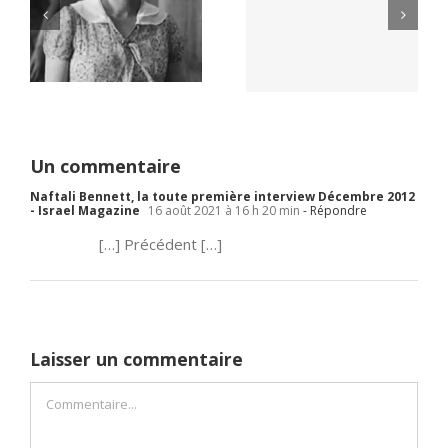
Yaïr Golan : une
Netflix Field of
démocratie pour
Dreams (1989)
un seul camp
Un commentaire
Naftali Bennett, la toute première interview Décembre 2012
- Israel Magazine
16 août 2021 à 16 h 20 min
- Répondre
[…] Précédent […]
Laisser un commentaire
Commentaire