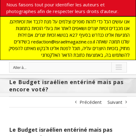
Nous faisons tout pour identifier les auteurs et
photographes afin de respecter leurs droits d'auteur.
אנו עושים הכל כדי לזהות סופרים וצלמים על מנת לכבד את זכויותיהם.
אנו מכבדים זכויות יוצרים ושואפים לאתר את בעלי הזכויות בתמונות
המגיעות אלינו כנדרש בסעיף 27א בנושא זכויות יוצרים. אם זיהית
בשידורים redaction@israelmagazine.co.il שלנו תמונה שאתה
מחזיק בזכויות היוצרים עליה, תוכל לפנות אלינו ולבקש מאיתנו להפסיק
להשתמש בה, באמצעות כתובת הדואר האלקטרוני
Aller à...
Le Budget israélien entériné mais pas
encore voté?
Précédent
Suivant
Le Budget israélien entériné mais pas