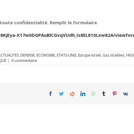
oute confidentialité. Remplir le formulaire
Jfb8KjEya-X17w0DGPAuBlCGvqVUdh_Is8EL810Lxw82A/viewfo
ACTUALITES
,
DEFENSE
,
ECONOMIE
,
ETATS-UNIS
,
Europe-Israël
,
Gaz israélien
,
HIG
IQUE
|
0 commentaire
Facebook
Twitter
Reddit
LinkedIn
WhatsApp
Tumblr
Pinterest
Vk