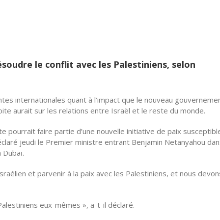
oudre le conflit avec les Palestiniens, selon
ntes internationales quant à l’impact que le nouveau gouverneme
te aurait sur les relations entre Israël et le reste du monde.
e pourrait faire partie d’une nouvelle initiative de paix susceptibl
 a déclaré jeudi le Premier ministre entrant Benjamin Netanyahou da
à Dubaï.
raélien et parvenir à la paix avec les Palestiniens, et nous devon
 Palestiniens eux-mêmes », a-t-il déclaré.