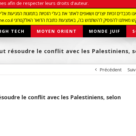
es afin de respecter leurs droits d'auteur.
redaction@israelmagazine.co.il סיק להשתמש בה, באמצעות כתובת הדואר האלקטרוני
IGH TECH
MOYEN ORIENT
MONDE JUIF
S
t résoudre le conflit avec les Palestiniens,
Précédent
Sui
oudre le conflit avec les Palestiniens, selon