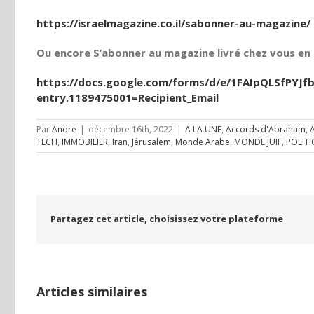
https://israelmagazine.co.il/sabonner-au-magazine/
Ou encore S’abonner au magazine livré chez vous en t
https://docs.google.com/forms/d/e/1FAIpQLSfPY
entry.1189475001=Recipient_Email
Par
Andre
|
décembre 16th, 2022
|
A LA UNE
,
Accords d'Abraham
,
TECH
,
IMMOBILIER
,
Iran
,
Jérusalem
,
Monde Arabe
,
MONDE JUIF
,
POLIT
Partagez cet article, choisissez votre plateforme
Articles similaires