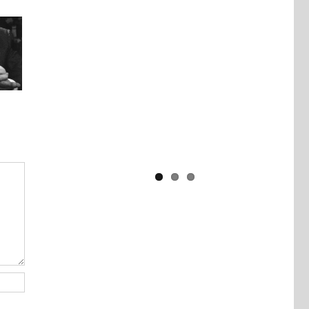
Yaïr Golan : une démocratie pour
un seul camp