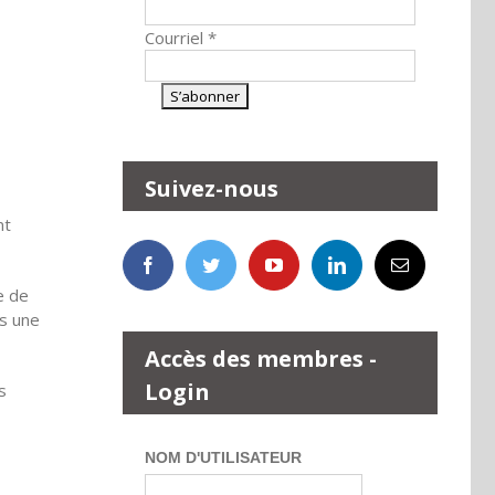
Courriel
*
Suivez-nous
nt
e de
ns une
Accès des membres -
Login
s
NOM D'UTILISATEUR