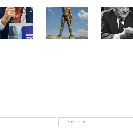
Une lettre
inédite de
Ile de Rhodes ;
Malraux sur
un foyer juif
l’État d’Israël |
déserté
PAR « LA REGLE
DU JEU »