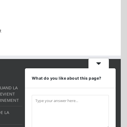
t
CONTACT INFO
What do you like about this page?
QUAND LA
Téléphone:
01 86 98 27 27
EVIENT
Mobile:
054 2544520
RNEMENT
Email:
andredarmon78@gmail.com
E LA