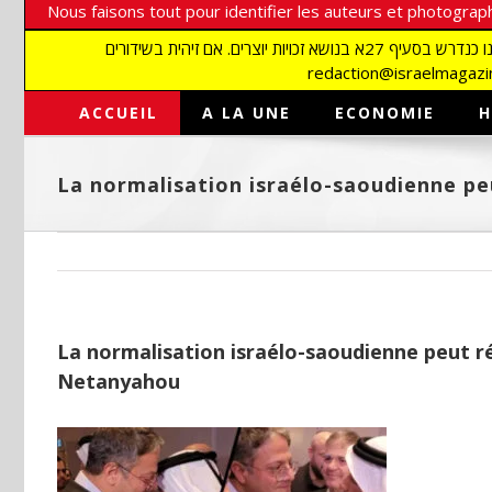
Nous faisons tout pour identifier les auteurs et photograph
אנו עושים הכל כדי לזהות סופרים וצלמים על מנת לכבד את זכויותיהם. אנו מכבדים זכויות יוצרים ושואפים לאתר את בעלי הזכויות בתמונות המגיעות אלינו כנדרש בסעיף 27א בנושא זכויות יוצרים. אם זיהית בשידורים
ACCUEIL
A LA UNE
ECONOMIE
H
La normalisation israélo-saoudienne peu
La normalisation israélo-saoudienne peut rés
Netanyahou