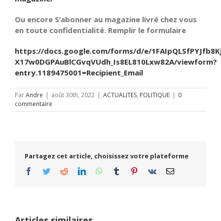
Ou encore S’abonner au magazine livré chez vous
en toute confidentialité. Remplir le formulaire
https://docs.google.com/forms/d/e/1FAIpQLSfPYJfb8K
X17w0DGPAuBlCGvqVUdh_Is8EL810Lxw82A/viewform?
entry.1189475001=Recipient_Email
Par
Andre
|
août 30th, 2022
|
ACTUALITES
,
POLITIQUE
|
0
commentaire
Partagez cet article, choisissez votre plateforme
Facebook
Twitter
Reddit
LinkedIn
WhatsApp
Tumblr
Pinterest
Vk
Email
Articles similaires