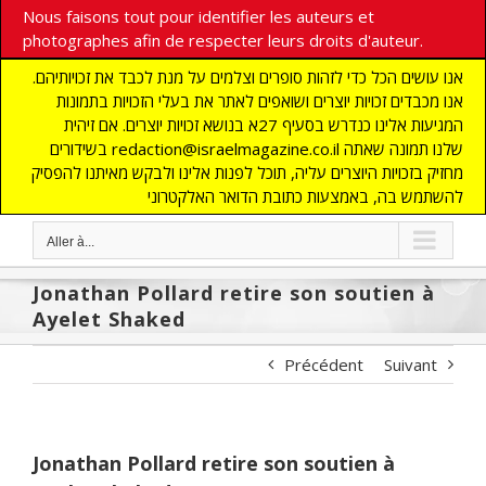
Nous faisons tout pour identifier les auteurs et
photographes afin de respecter leurs droits d'auteur.
אנו עושים הכל כדי לזהות סופרים וצלמים על מנת לכבד את זכויותיהם.
אנו מכבדים זכויות יוצרים ושואפים לאתר את בעלי הזכויות בתמונות
המגיעות אלינו כנדרש בסעיף 27א בנושא זכויות יוצרים. אם זיהית
בשידורים redaction@israelmagazine.co.il שלנו תמונה שאתה
מחזיק בזכויות היוצרים עליה, תוכל לפנות אלינו ולבקש מאיתנו להפסיק
להשתמש בה, באמצעות כתובת הדואר האלקטרוני
Aller à...
Jonathan Pollard retire son soutien à
Ayelet Shaked
Précédent
Suivant
Jonathan Pollard retire son soutien à