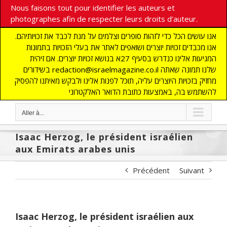
Nous faisons tout pour identifier les auteurs et
photographes afin de respecter leurs droits d'auteur.
אנו עושים הכל כדי לזהות סופרים וצלמים על מנת לכבד את זכויותיהם.
אנו מכבדים זכויות יוצרים ושואפים לאתר את בעלי הזכויות בתמונות
המגיעות אלינו כנדרש בסעיף 27א בנושא זכויות יוצרים. אם זיהית
בשידורים redaction@israelmagazine.co.il שלנו תמונה שאתה
מחזיק בזכויות היוצרים עליה, תוכל לפנות אלינו ולבקש מאיתנו להפסיק
להשתמש בה, באמצעות כתובת הדואר האלקטרוני
Aller à...
Isaac Herzog, le président israélien
aux Emirats arabes unis
Précédent
Suivant
Isaac Herzog, le président israélien aux