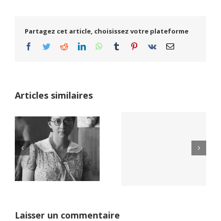
Partagez cet article, choisissez votre plateforme
Facebook
Twitter
Reddit
LinkedIn
WhatsApp
Tumblr
Pinterest
Vk
Email
Articles similaires
Yaïr Golan : une
Netflix Field of
démocratie pour
Dreams (1989)
un seul camp
Laisser un commentaire