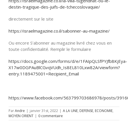
https://israelmagazine.co.il/la-villa-tugendhat-ou-le-
destin-tragique-des-juifs-de-tchecoslovaquie/
directement sur le site
https://israelmagazine.co.il/sabonner-au-magazine/
Ou encore S’abonner au magazine livré chez vous en
toute confidentialité. Remplir le formulaire
https://docs.google.com/forms/d/e/1FAIpQLSfPYJfb8KjEya-
X17w0DGPAuBlCGvqVUdh_Is8EL810Lxw82A/viewform?
entry.1189475001=Recipient_Email
https://www.facebook.com/563799703686978/posts/391
Par
Andre
|
janvier 31st, 2022
|
A LA UNE
,
DEFENSE
,
ECONOMIE
,
MOYEN ORIENT
|
0 commentaire