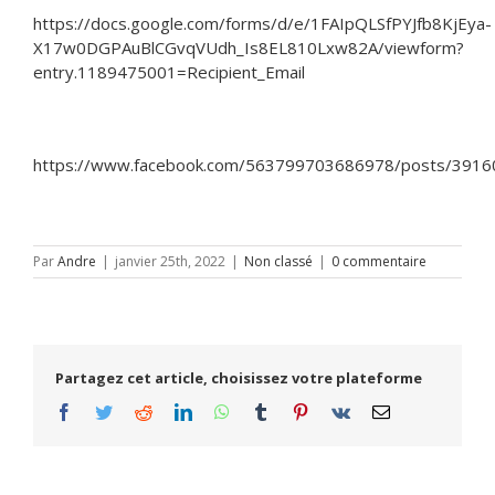
https://docs.google.com/forms/d/e/1FAIpQLSfPYJfb8KjEya-
X17w0DGPAuBlCGvqVUdh_Is8EL810Lxw82A/viewform?
entry.1189475001=Recipient_Email
https://www.facebook.com/563799703686978/posts/391
Par
Andre
|
janvier 25th, 2022
|
Non classé
|
0 commentaire
Partagez cet article, choisissez votre plateforme
Facebook
Twitter
Reddit
LinkedIn
WhatsApp
Tumblr
Pinterest
Vk
Email