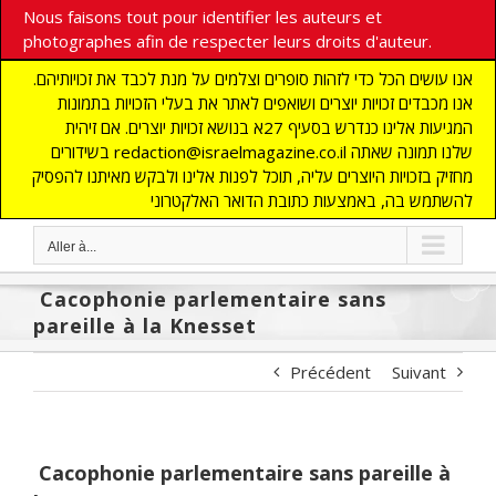
Nous faisons tout pour identifier les auteurs et
photographes afin de respecter leurs droits d'auteur.
אנו עושים הכל כדי לזהות סופרים וצלמים על מנת לכבד את זכויותיהם.
אנו מכבדים זכויות יוצרים ושואפים לאתר את בעלי הזכויות בתמונות
המגיעות אלינו כנדרש בסעיף 27א בנושא זכויות יוצרים. אם זיהית
בשידורים redaction@israelmagazine.co.il שלנו תמונה שאתה
מחזיק בזכויות היוצרים עליה, תוכל לפנות אלינו ולבקש מאיתנו להפסיק
להשתמש בה, באמצעות כתובת הדואר האלקטרוני
Aller à...
Cacophonie parlementaire sans
pareille à la Knesset
Précédent
Suivant
Cacophonie parlementaire sans pareille à