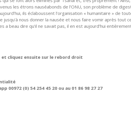
 qui se font alors éliminés par Tsahal et, très proprement ! Ainsi,
devenus les étrons nauséabonds de l’ONU, son problème de diges
Aujourd’hui, ils éclaboussent l’organisation « humanitaire » de tout
e jusqu’à nous donner la nausée et nous faire vomir après tout c
s a beau dire qu’il ne savait pas, il en est aujourd’hui entièremen
t cliquez ensuite sur le rebord droit
tialité
pp 00972 (0) 54 254 45 20 ou au 01 86 98 27 27