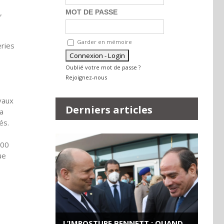
,
MOT DE PASSE
Garder en mémoire
eries
Oublié votre mot de passe ?
Rejoignez-nous
vaux
Derniers articles
la
és.
000
ue
s
,
L’IMPOSTURE BENNETT : QUAND