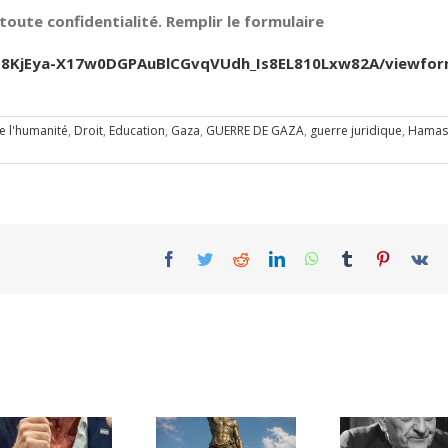
oute confidentialité. Remplir le formulaire
Jfb8KjEya-X17w0DGPAuBlCGvqVUdh_Is8EL810Lxw82A/viewfo
e l'humanité
,
Droit
,
Education
,
Gaza
,
GUERRE DE GAZA
,
guerre juridique
,
Hamas
Facebook
Twitter
Reddit
LinkedIn
WhatsApp
Tumblr
Pinterest
Vk
Une lettre