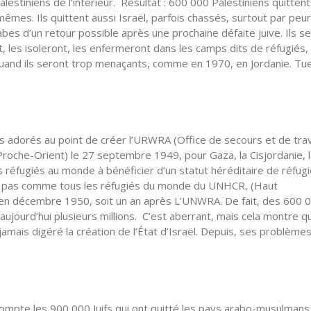
lestiniens de l’intérieur. Résultat : 600 000 Palestiniens quittent
êmes. Ils quittent aussi Israël, parfois chassés, surtout par peur
bes d’un retour possible après une prochaine défaite juive. Ils se
, les isoleront, les enfermeront dans les camps dits de réfugiés,
uand ils seront trop menaçants, comme en 1970, en Jordanie. Tu
 adorés au point de créer l’URWRA (Office de secours et de tra
Proche-Orient) le 27 septembre 1949, pour Gaza, la Cisjordanie, 
ls réfugiés au monde à bénéficier d’un statut héréditaire de réfugi
ent pas comme tous les réfugiés du monde du UNHCR, (Haut
 en décembre 1950, soit un an après L’UNWRA. De fait, des 600 
aujourd’hui plusieurs millions. C’est aberrant, mais cela montre q
mais digéré la création de l’État d’Israël. Depuis, ses problème
compte les 900 000 Juifs qui ont quitté les pays arabo-musulmans