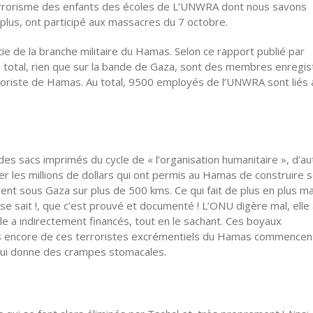
terrorisme des enfants des écoles de L’UNWRA dont nous savons
 plus, ont participé aux massacres du 7 octobre.
e de la branche militaire du Hamas. Selon ce rapport publié par
total, rien que sur la bande de Gaza, sont des membres enregis
roriste de Hamas. Au total, 9500 employés de l’UNWRA sont liés 
es sacs imprimés du cycle de « l’organisation humanitaire », d’au
les millions de dollars qui ont permis au Hamas de construire 
rent sous Gaza sur plus de 500 kms. Ce qui fait de plus en plus ma
 se sait !, que c’est prouvé et documenté ! L’ONU digère mal, elle
lle a indirectement financés, tout en le sachant. Ces boyaux
lis encore de ces terroristes excrémentiels du Hamas commencen
 et lui donne des crampes stomacales.