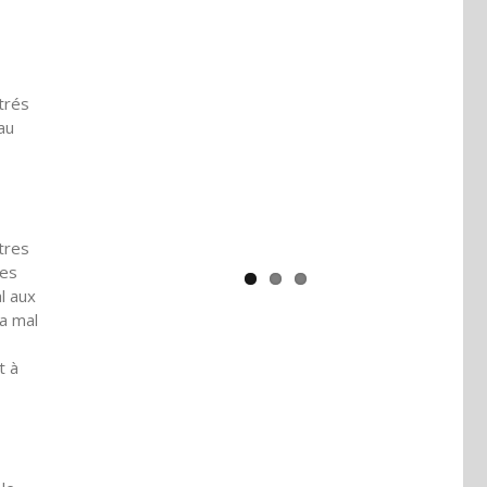
Yaïr Golan : une démocratie pour
un seul camp
trés
au
tres
ses
l aux
 a mal
t à