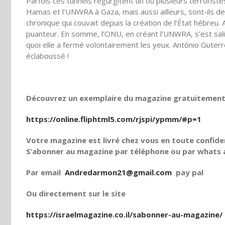
Parfois ces tunnels régurgitent un ou plusieurs terroristes
Hamas et l’UNWRA à Gaza, mais aussi ailleurs, sont-ils 
chronique qui couvait depuis la création de l’État hébreu. 
puanteur. En somme, l’ONU, en créant l’UNWRA, s’est sali
quoi elle a fermé volontairement les yeux. António Guterre
éclaboussé !
Découvrez un exemplaire du magazine gratuitement e
https://online.fliphtml5.com/rjspi/ypmm/#p=1
Votre magazine est livré chez vous en toute confiden
S’abonner au magazine par téléphone ou par whats a
Par email
Andredarmon21@gmail.com
pay pal
Ou directement sur le site
https://israelmagazine.co.il/sabonner-au-magazine/