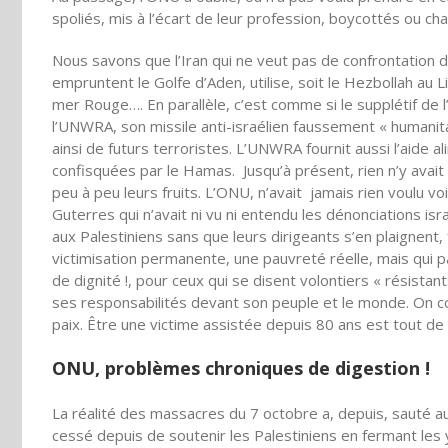
spoliés, mis à l’écart de leur profession, boycottés ou c
Nous savons que l’Iran qui ne veut pas de confrontation d
empruntent le Golfe d’Aden, utilise, soit le Hezbollah au 
mer Rouge…. En parallèle, c’est comme si le supplétif de l
l’UNWRA, son missile anti-israélien faussement « humanitai
ainsi de futurs terroristes. L’UNWRA fournit aussi l’aide a
confisquées par le Hamas. Jusqu’à présent, rien n’y avait
peu à peu leurs fruits. L’ONU, n’avait jamais rien voulu vo
Guterres qui n’avait ni vu ni entendu les dénonciations is
aux Palestiniens sans que leurs dirigeants s’en plaignent
victimisation permanente, une pauvreté réelle, mais qui 
de dignité !, pour ceux qui se disent volontiers « résistant
ses responsabilités devant son peuple et le monde. On c
paix. Être une victime assistée depuis 80 ans est tout d
ONU, problèmes chroniques de digestion !
La réalité des massacres du 7 octobre a, depuis, sauté au
cessé depuis de soutenir les Palestiniens en fermant les y