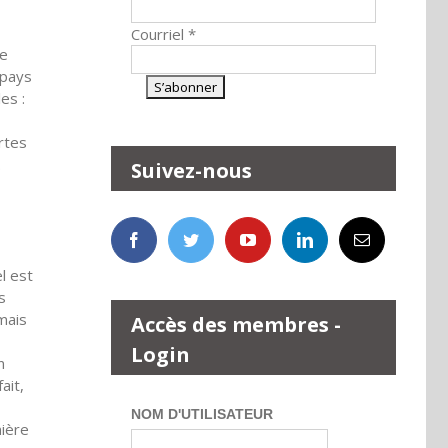
Courriel
*
ve
 pays
es :
rtes
.
Suivez-nous
l est
s
amais
Accès des membres -
Login
n
ait,
NOM D'UTILISATEUR
mière