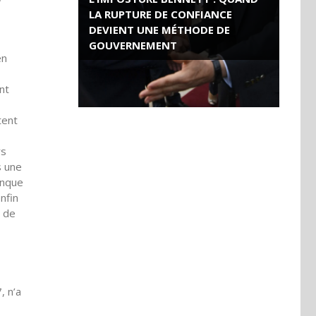
LA RUPTURE DE CONFIANCE
DEVIENT UNE MÉTHODE DE
GOUVERNEMENT
en
ROSE VALLAND, HEROÏNE DE LA
nt
RESISTANCE FRANÇAISE
tent
rs
s une
anque
nfin
s de
, n’a