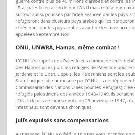
guerre contre plus de 40 millions d’arabes et contre les Pa
l’État palestinien accordé par l’ONU mais refusé par eux-m
surtout aussi, poussés par l’idée avancée par les pays ara
refugieront dans plusieurs pays arabes qui les parqueront
créés donc par les pays arabes avant de les massacrer q
appelées Septembre Noir.
ONU, UNWRA, Hamas, même combat !
L’ONU s’occupera des Palestiniens comme de leurs bébés
des Nations unies pour les réfugiés de Palestine pour le 
Jordanie et le Liban. Depuis, les Palestiniens sont les seu
Statut unique fait sur mesure par l’ONU, ils ne dépend
Commissariat des Nations Unies pour les Réfugiés) créé
réfugiés palestiniens des années 1948-1949, ils seraient 
l’ONU, depuis ce fameux vote du 29 novembre 1947, n’a ja
intestinaux sont devenus chroniques.
Juifs expulsés sans compensations
Au passage, l’ONU a oublié, ou n’a pas voulu prendre en 