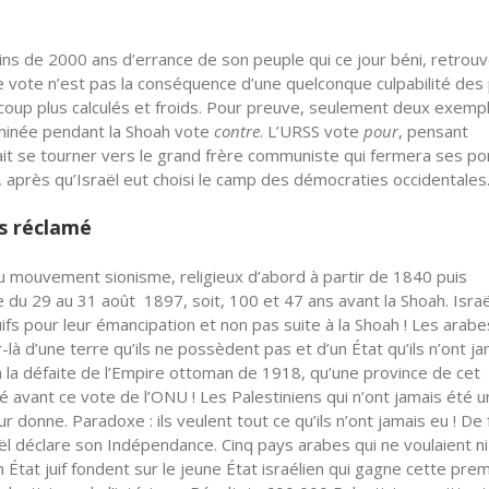
oins de 2000 ans d’errance de son peuple qui ce jour béni, retrou
 ce vote n’est pas la conséquence d’une quelconque culpabilité des
coup plus calculés et froids. Pour preuve, seulement deux exempl
rminée pendant la Shoah vote
contre
. L’URSS vote
pour
, pensant
lait se tourner vers le grand frère communiste qui fermera ses po
, après qu’Israël eut choisi le camp des démocraties occidentales
as réclamé
u mouvement sionisme, religieux d’abord à partir de 1840 puis
e du 29 au 31 août 1897, soit, 100 et 47 ans avant la Shoah. Israë
ifs pour leur émancipation et non pas suite à la Shoah ! Les arabe
ur-là d’une terre qu’ils ne possèdent pas et d’un État qu’ils n’ont j
u’à la défaite de l’Empire ottoman de 1918, qu’une province de cet
é avant ce vote de l’ONU ! Les Palestiniens qui n’ont jamais été u
ur donne. Paradoxe : ils veulent tout ce qu’ils n’ont jamais eu ! De f
aël déclare son Indépendance. Cinq pays arabes qui ne voulaient ni
 État juif fondent sur le jeune État israélien qui gagne cette pre