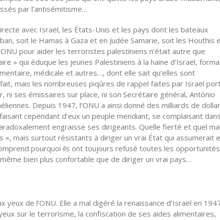
hassés par l’antisémitisme…
irecte avec Israël, les États-Unis et les pays dont les bateaux
Liban, soit le Hamas à Gaza et en Judée Samarie, soit les Houthis 
’ONU pour aider les terroristes palestiniens n’était autre que
re » qui éduque les jeunes Palestiniens à la haine d’Israël, forma
limentaire, médicale et autres…, dont elle sait qu’elles sont
 fait, mais les nombreuses piqûres de rappel faites par Israël por
ir, ni ses émissaires sur place, ni son Secrétaire général, António
raéliennes. Depuis 1947, l’ONU a ainsi donné des milliards de dolla
, faisant cependant d’eux un peuple mendiant, se complaisant dan
paradoxalement engraisse ses dirigeants. Quelle fierté et quel m
s », mais surtout résistants à diriger un vrai État qui assumerait e
omprend pourquoi ils ont toujours refusé toutes les opportunité
e même bien plus confortable que de diriger un vrai pays…
x yeux de l’ONU. Elle a mal digéré la renaissance d’Israël en 1947
eux sur le terrorisme, la confiscation de ses aides alimentaires,