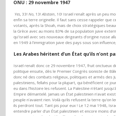
ONU : 29 novembre 1947
Yes
, 33!
No
, 13!
Abstain
, 10! Israël renaît après un peu m
enfin sa terre originelle. Il faut sans cesse rappeler que
votants, après la Shoah, mais de choix stratégiques beau
la Grèce avec au moins 83% de sa population juive exte
qu’Israël avec ses nouveaux dirigeants d’origine russe al
en 1949 à l’immigration juive des pays sous son influence
Les Arabes héritent d’un État qu’ils n’ont p
Israël renaît donc ce 29 novembre 1947, fruit onctueux d
politique ensuite, dès le Premier Congrès sioniste de Bâl
donc né des combats religieux, politiques et armés des Ju
palestiniens, fellahs pour la plupart, qui bénéficient ce jo
eu dans l’histoire les refusent. La Palestine n’étant jusq
Empire démantelé. Jamais un État palestinien n’avait exist
peuple n’avaient rien. Voilà qu’ils refusent la terre qu’on le
ils perdront tout. Tant pis pour eux ! Le 12 mai 1948, Isr
entendre parler d’un État palestinien et encore moins d’un