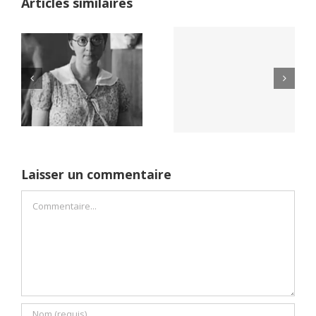
Articles similaires
Yaïr Golan : une
Netflix Field of
démocratie pour
Dreams (1989)
un seul camp
Laisser un commentaire
Commentaire