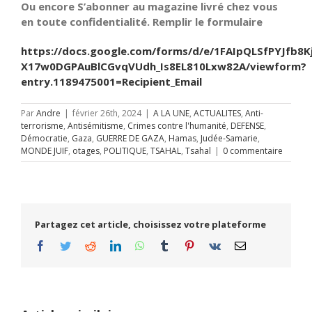
Ou encore S’abonner au magazine livré chez vous
en toute confidentialité. Remplir le formulaire
https://docs.google.com/forms/d/e/1FAIpQLSfPYJfb8K
X17w0DGPAuBlCGvqVUdh_Is8EL810Lxw82A/viewform?
entry.1189475001=Recipient_Email
Par
Andre
|
février 26th, 2024
|
A LA UNE
,
ACTUALITES
,
Anti-
terrorisme
,
Antisémitisme
,
Crimes contre l'humanité
,
DEFENSE
,
Démocratie
,
Gaza
,
GUERRE DE GAZA
,
Hamas
,
Judée-Samarie
,
MONDE JUIF
,
otages
,
POLITIQUE
,
TSAHAL
,
Tsahal
|
0 commentaire
Partagez cet article, choisissez votre plateforme
Facebook
Twitter
Reddit
LinkedIn
WhatsApp
Tumblr
Pinterest
Vk
Email