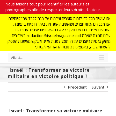
Nous faisons tout pour identifier les auteurs et
photographes afin de respecter leurs droits d'auteur.
אנו עושים הכל כדי לזהות סופרים וצלמים על מנת לכבד את זכויותיהם.
אנו מכבדים זכויות יוצרים ושואפים לאתר את בעלי הזכויות בתמונות
המגיעות אלינו כנדרש בסעיף 27א בנושא זכויות יוצרים. אם זיהית
בשידורים redaction@israelmagazine.co.il שלנו תמונה שאתה
מחזיק בזכויות היוצרים עליה, תוכל לפנות אלינו ולבקש מאיתנו להפסיק
להשתמש בה, באמצעות כתובת הדואר האלקטרוני
Aller à...
Israël : Transformer sa victoire
militaire en victoire politique ?
Précédent
Suivant
Israël : Transformer sa victoire militaire