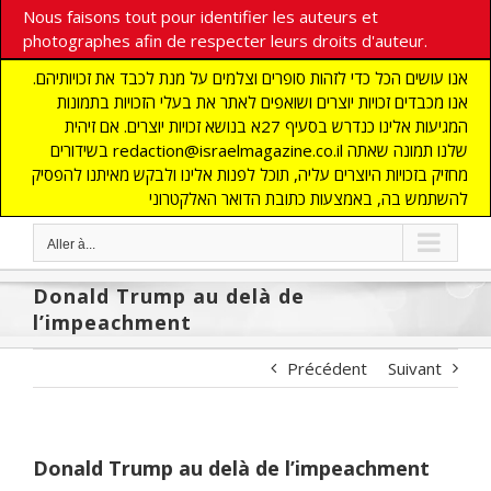
Nous faisons tout pour identifier les auteurs et
photographes afin de respecter leurs droits d'auteur.
אנו עושים הכל כדי לזהות סופרים וצלמים על מנת לכבד את זכויותיהם.
אנו מכבדים זכויות יוצרים ושואפים לאתר את בעלי הזכויות בתמונות
המגיעות אלינו כנדרש בסעיף 27א בנושא זכויות יוצרים. אם זיהית
בשידורים redaction@israelmagazine.co.il שלנו תמונה שאתה
מחזיק בזכויות היוצרים עליה, תוכל לפנות אלינו ולבקש מאיתנו להפסיק
להשתמש בה, באמצעות כתובת הדואר האלקטרוני
Aller à...
Donald Trump au delà de
l’impeachment
Précédent
Suivant
Donald Trump au delà de l’impeachment