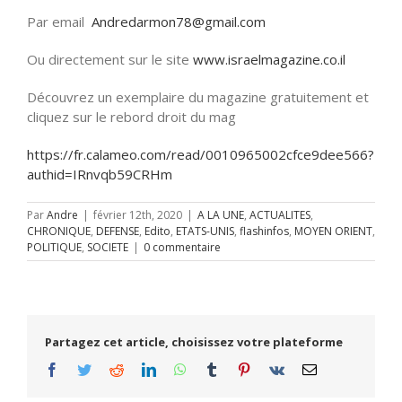
Par email
Andredarmon78@gmail.com
Ou directement sur le site
www.israelmagazine.co.il
Découvrez un exemplaire du magazine gratuitement et
cliquez sur le rebord droit du mag
https://fr.calameo.com/read/0010965002cfce9dee566?
authid=IRnvqb59CRHm
Par
Andre
|
février 12th, 2020
|
A LA UNE
,
ACTUALITES
,
CHRONIQUE
,
DEFENSE
,
Edito
,
ETATS-UNIS
,
flashinfos
,
MOYEN ORIENT
,
POLITIQUE
,
SOCIETE
|
0 commentaire
Partagez cet article, choisissez votre plateforme
Facebook
Twitter
Reddit
LinkedIn
WhatsApp
Tumblr
Pinterest
Vk
Email