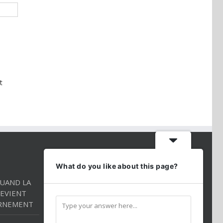
t
CONTACT INFO
What do you like about this page?
QUAND LA
Téléphone:
01 86 98 27 27
EVIENT
Mobile:
054 2544520
RNEMENT
Email:
andredarmon78@gmail.com