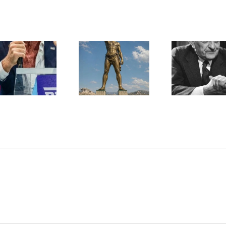
Une lettre
inédite de
Ile de Rhodes ;
Malraux sur
un foyer juif
l’État d’Israël |
déserté
PAR « LA REGLE
DU JEU »