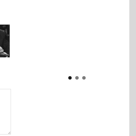
Yaïr Golan : une démocratie pour
un seul camp