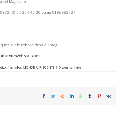
Israël Magazine
 00972 (0) 54 254 45 20 ou au 0186982727
quez sur le rebord droit du mag
?authid=IRnvqb59CRHm
dito
,
flashinfos
,
MONDE JUIF
,
SOCIETE
|
0 commentaire
Facebook
Twitter
Reddit
LinkedIn
WhatsApp
Tumblr
Pinterest
Vk