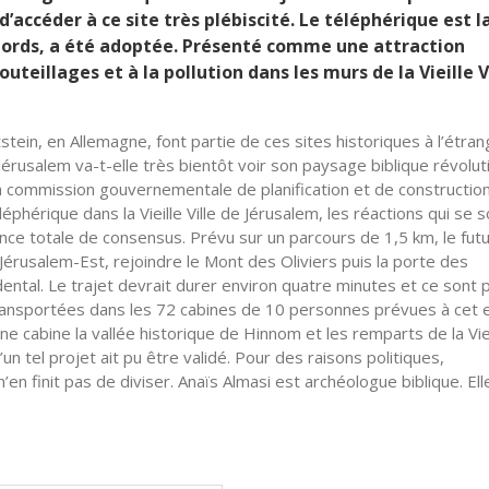
accéder à ce site très plébiscité. Le téléphérique est l
 bords, a été adoptée. Présenté comme une attraction
uteillages et à la pollution dans les murs de la Vieille Vi
stein, en Allemagne, font partie de ces sites historiques à l’étran
e Jérusalem va-t-elle très bientôt voir son paysage biblique révolu
la commission gouvernementale de planification et de constructio
éphérique dans la Vieille Ville de Jérusalem, les réactions qui se 
nce totale de consensus. Prévu sur un parcours de 1,5 km, le fut
 Jérusalem-Est, rejoindre le Mont des Oliviers puis la porte des
idental. Le trajet devrait durer environ quatre minutes et ce sont 
ransportées dans les 72 cabines de 10 personnes prévues à cet e
une cabine la vallée historique de Hinnom et les remparts de la Vie
n tel projet ait pu être validé. Pour des raisons politiques,
en finit pas de diviser. Anaïs Almasi est archéologue biblique. Ell