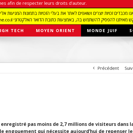
es afin de respecter leurs droits d'auteur.
redaction@israelmagazine.co.il סיק להשתמש בה, באמצעות כתובת הדואר האלקטרוני
IGH TECH
MOYEN ORIENT
MONDE JUIF
S
Précédent
Sui
enregistré pas moins de 2,7 millions de visiteurs dans l
table engouement qui nécessite aujourd’hui de repenser le