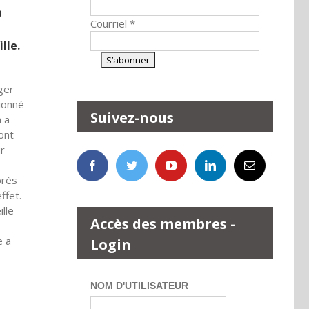
a
Courriel
*
lle.
ger
tionné
Suivez-nous
n a
sont
ur
près
ffet.
ille
Accès des membres -
e a
Login
NOM D'UTILISATEUR