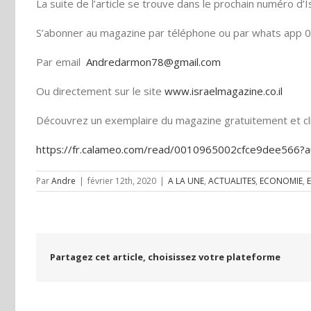
La suite de l’article se trouve dans le prochain numéro d’
S’abonner au magazine par téléphone ou par whats app
Par email
Andredarmon78@gmail.com
Ou directement sur le site
www.israelmagazine.co.il
Découvrez un exemplaire du magazine gratuitement et cli
https://fr.calameo.com/read/0010965002cfce9dee566
Par
Andre
|
février 12th, 2020
|
A LA UNE
,
ACTUALITES
,
ECONOMIE
,
E
Partagez cet article, choisissez votre plateforme