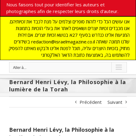
Nous faisons tout pour identifier les auteurs et
photographes afin de respecter leurs droits d'auteur.
אנו עושים הכל כדי לזהות סופרים וצלמים על מנת לכבד את זכויותיהם.
אנו מכבדים זכויות יוצרים ושואפים לאתר את בעלי הזכויות בתמונות
המגיעות אלינו כנדרש בסעיף 27א בנושא זכויות יוצרים. אם זיהית
בשידורים redaction@israelmagazine.co.il שלנו תמונה שאתה
מחזיק בזכויות היוצרים עליה, תוכל לפנות אלינו ולבקש מאיתנו להפסיק
להשתמש בה, באמצעות כתובת הדואר האלקטרוני
Aller à...
Bernard Henri Lévy, la Philosophie à la
lumière de la Torah
Précédent
Suivant
Bernard Henri Lévy, la Philosophie à la