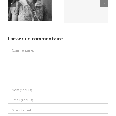
Yaïr Golan : une
Netflix Field of
démocratie pour
Dreams (1989)
un seul camp
Laisser un commentaire
Commentaire