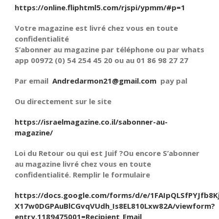
https://online.fliphtml5.com/rjspi/ypmm/#p=1
Votre magazine est livré chez vous en toute
confidentialité
S’abonner au magazine par téléphone ou par whats
app 00972 (0) 54 254 45 20 ou au 01 86 98 27 27
Par email
Andredarmon21@gmail.com
pay pal
Ou directement sur le site
https://israelmagazine.co.il/sabonner-au-
magazine/
Loi du Retour ou qui est Juif ?Ou encore S’abonner
au magazine livré chez vous en toute
confidentialité. Remplir le formulaire
https://docs.google.com/forms/d/e/1FAIpQLSfPYJfb8K
X17w0DGPAuBlCGvqVUdh_Is8EL810Lxw82A/viewform?
entry.1189475001=Recipient_Email