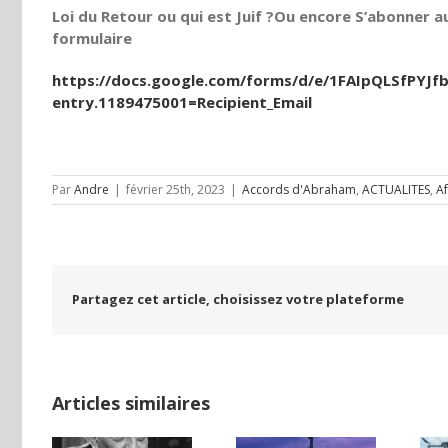
Loi du Retour ou qui est Juif ?Ou encore S’abonner au
formulaire
https://docs.google.com/forms/d/e/1FAIpQLSfPY
entry.1189475001=Recipient_Email
Par
Andre
|
février 25th, 2023
|
Accords d'Abraham
,
ACTUALITES
,
Af
Partagez cet article, choisissez votre plateforme
Articles similaires
Le général Brik,
à Eizenkot: «