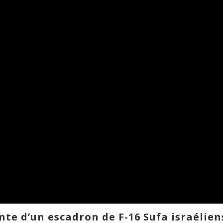
ente d’un escadron de F-16
Sufa
israélien