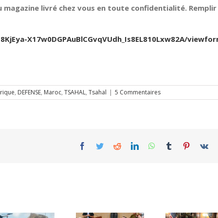
 magazine livré chez vous en toute confidentialité. Remplir 
Jfb8KjEya-X17w0DGPAuBlCGvqVUdh_Is8EL810Lxw82A/viewfo
rique
,
DEFENSE
,
Maroc
,
TSAHAL
,
Tsahal
|
5 Commentaires
Facebook
Twitter
Reddit
LinkedIn
WhatsApp
Tumblr
Pinterest
Vk