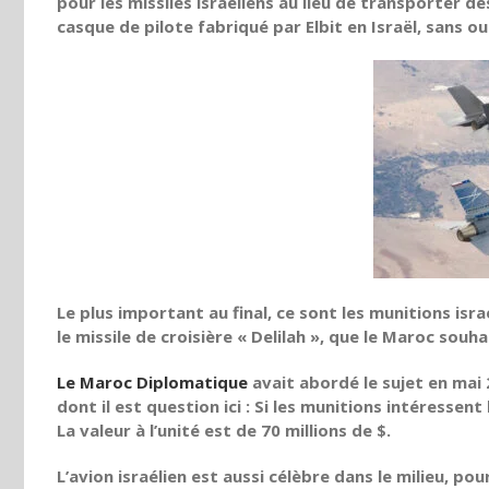
pour les missiles israéliens au lieu de transporter d
casque de pilote fabriqué par Elbit en Israël, sans o
Le plus important au final, ce sont les munitions isr
le missile de croisière « Delilah », que le Maroc sou
Le Maroc Diplomatique
avait abordé le sujet en mai 
dont il est question ici : Si les munitions intéressent 
La valeur à l’unité est de 70 millions de $.
L’avion israélien est aussi célèbre dans le milieu, p