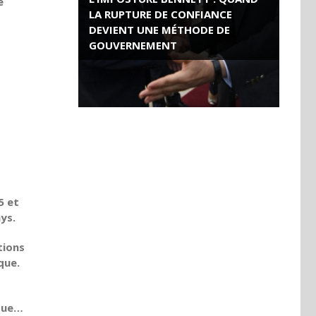
e
LA RUPTURE DE CONFIANCE
DEVIENT UNE MÉTHODE DE
GOUVERNEMENT
ROSE VALLAND, HEROÏNE DE LA
RESISTANCE FRANÇAISE
5 et
ys.
tions
que.
ique…