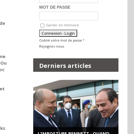
MOT DE PASSE
 de
Garder en mémoire
Oublié votre mot de passe ?
Rejoignez-nous
 ne
 Ou
Derniers articles
roc
 et
cks
L’IMPOSTURE BENNETT : QUAND