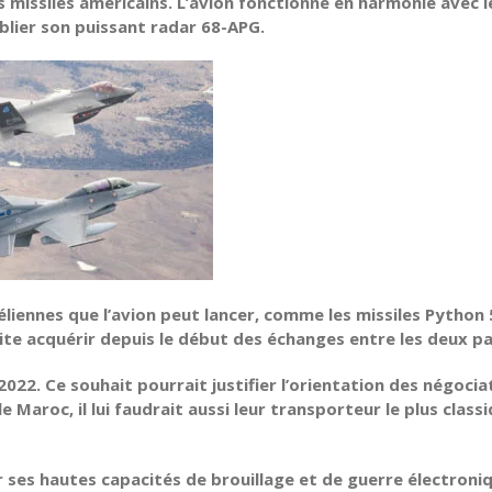
es missiles américains. L’avion fonctionne en harmonie avec l
ublier son puissant radar 68-APG.
aéliennes que l’avion peut lancer, comme les missiles Python 
haite acquérir depuis le début des échanges entre les deux pa
2022. Ce souhait pourrait justifier l’orientation des négocia
le Maroc, il lui faudrait aussi leur transporteur le plus classi
our ses hautes capacités de brouillage et de guerre électron